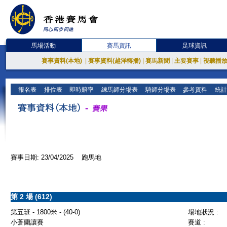
馬場活動
賽馬資訊
足球資訊
賽事資料(本地)
|
賽事資料(越洋轉播)
|
賽馬新聞
|
主要賽事
|
視聽播
報名表
排位表
即時賠率
練馬師分場表
騎師分場表
參考資料
統計
賽事日期: 23/04/2025 跑馬地
第 2 場 (612)
第五班 - 1800米 - (40-0)
場地狀況 :
小蒼蘭讓賽
賽道 :