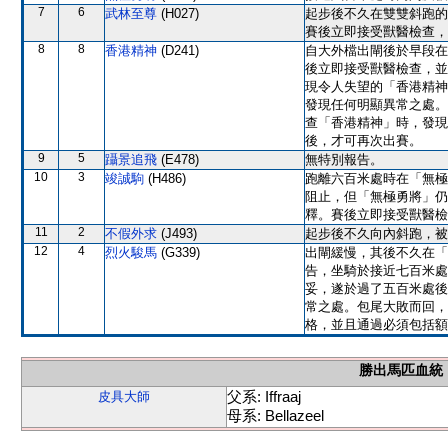
7
6
武林至尊
(H027)
起步後不久在雙雙斜跑的
賽後立即接受獸醫檢查，
8
8
香港精神
(D241)
自大外檔出閘後於早段在
後立即接受獸醫檢查，並無
現令人失望的「香港精神
發現任何明顯異常之處。
查「香港精神」時，發現
後，才可再次出賽。
9
5
躡景追飛
(E478)
無特別報告。
10
3
竣誠駒
(H486)
跑離六百米處時在「無極
阻止，但「無極勇將」仍
釋。賽後立即接受獸醫檢
11
2
不假外求
(J493)
起步後不久向內斜跑，被
12
4
烈火駿馬
(G339)
出閘緩慢，其後不久在「
告，坐騎於接近七百米處
妥，遂於過了五百米處後
常之處。包尾大敗而回，
格，並且通過必須包括額
勝出馬匹血統
父系: Iffraaj
皮具大師
母系: Bellazeel