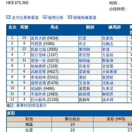
HK$ 875,000
時間 :
分段時間 :
全方位賽事重溫
餘勢分析
模擬鳥瞰重溫
名次
馬號
馬名
騎師
練馬師
1
10
皮具大師
(H034)
巴度
文家良
2
9
同寶寶
(H386)
布文
伍鵬志
3
12
凱旋七福
(J005)
董明朗
韋達
4
7
朗日雪峰
(J187)
霍宏聲
方嘉柏
5
11
喜悅一生
(G072)
楊明綸
鄭俊偉
6
1
無極勇將
(J169)
田泰安
游達榮
7
6
武林至尊
(H027)
梁家俊
大衛希斯
8
8
香港精神
(D241)
潘頓
葉楚航
9
5
躡景追飛
(E478)
艾道拿
沈集成
10
3
竣誠駒
(H486)
湯普新
告東尼
11
2
不假外求
(J493)
鍾易禮
黎昭昇
12
4
烈火駿馬
(G339)
賀銘年
姚本輝
備註:
賽事特別情況索引
派彩
彩池
勝出組合
派彩 (HK$)
10
94
獨贏
10
27
位置