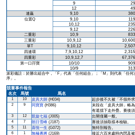
9
29
12
49
9,10
380
連贏
9,10
119
位置Q
10,12
235
9,12
226
10,9
833
二重彩
10,9,12
10,600
三重彩
9,10,12
2,507
單T
7,9,10,12
2,315
四連環
10,9,12,7
67,376
四重彩
10/10
909
第一口孖寶
10/9
313
派彩備註：於勝出組合中，「F」代表「任何組合」；「M」則代表「任何
序」。
競賽事件報告
名次
馬號
馬名
1
10
皮具大師
(H034)
起步後不久被「不假外求
2
9
同寶寶
(H386)
末段在「皮具大師」略為
有遮擋下走外疊。賽後須
3
12
凱旋七福
(J005)
出閘僅屬一般。
4
7
朗日雪峰
(J187)
賽後須抽取樣本檢驗。
5
11
喜悅一生
(G072)
無特別報告。
6
1
無極勇將
(J169)
接近六百米處時內閃及被