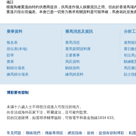
備註
模擬鳥瞰重溫由特約供應商提供，供馬迷作個人娛樂資訊之用。但由於香港馬場
重溫片段出現偏差。本會已盡一切努力務求有關資料盡可能準確，馬會就此並無責
賽事資料
賽馬消息及資訊
分析工
報名表
賽馬消息
速勢能
排位表(本地)
賽馬新聞資料庫
賽日數
賠率
主要賽事
初出馬
賽果
馬匹資料
騎練配
騎師分場表
騎師資料
馬匹搬
練馬師分場表
練馬師資料
貼士指
博彩要有節制
未滿十八歲人士不得投注或進入可投注的地方。
向非法或海外莊家下注，即屬違法，且可被判監禁。
切勿沉迷賭博，如需尋求輔導協助，可致電平和基金熱線1834 633。
常見問題
|
聯絡我們
|
傳媒專用區
|
網頁指南
|
規例
|
提倡有節制博彩
|
私隱