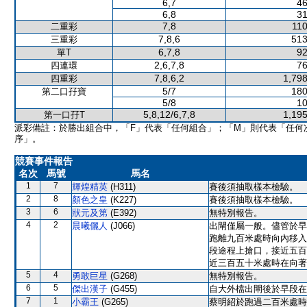
6,7
46
6,8
31
7,8
110
二重彩
7,8,6
513
三重彩
6,7,8
92
單T
2,6,7,8
76
四連環
7,8,6,2
1,798
四重彩
5/7
180
第二口孖寶
5/8
10
5,8,12/6,7,8
1,195
第一口孖T
派彩備註：於勝出組合中，「F」代表「任何組合」；「M」則代表「任何
序」。
競賽事件報告
名次
馬號
馬名
1
7
輝煌精英
(H311)
賽後須抽取樣本檢驗。
2
8
顏色之皇
(K227)
賽後須抽取樣本檢驗。
3
6
狀元及第
(E392)
無特別報告。
4
2
晨曦儷人
(J066)
出閘僅屬一般。儘管於早
跑離九百米處時向內移入
段途程上搶口，接近五百
近三百五十米處時在向著
5
4
勇敢巨星
(G268)
無特別報告。
6
5
傑出漢子
(G455)
自大外檔出閘後於早段在
7
1
小霸王
(G265)
蔡明紹於跑過二百米處時