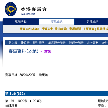
馬場活動
賽馬資訊
足球資訊
賽事資料(本地)
|
賽事資料(越洋轉播)
|
賽馬新聞
|
主要賽事
|
視聽播
報名表
排位表
即時賠率
練馬師分場表
騎師分場表
參考資料
統計
賽事日期: 30/04/2025 跑馬地
第 3 場 (632)
第二班 - 1000米 - (100-80)
場地狀況
首爾讓賽
賽道 :