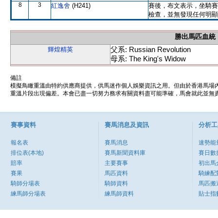
8
3
紅逸舍
(H241)
賽後，布文表示，坐騎賽
檢查，並無發現任何明顯
勝出馬匹血統
父系: Russian Revolution
輝煌精英
母系: The King's Widow
備註
模擬鳥瞰重溫由特約供應商提供，供馬迷作個人娛樂資訊之用。但由於香港馬場
重溫片段出現偏差。本會已盡一切努力務求有關資料盡可能準確，馬會就此並無責
賽事資料
賽馬消息及資訊
分析工
報名表
賽馬消息
速勢能
排位表(本地)
賽馬新聞資料庫
賽日數
賠率
主要賽事
初出馬
賽果
馬匹資料
騎練配
騎師分場表
騎師資料
馬匹搬
練馬師分場表
練馬師資料
貼士指