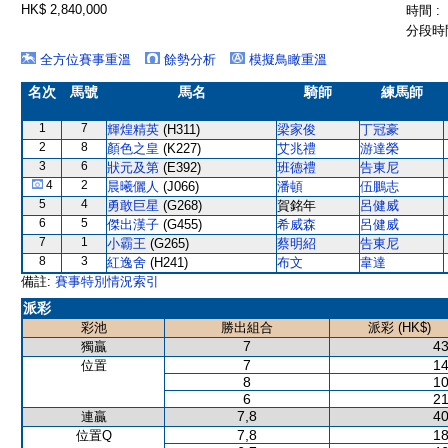
HK$ 2,840,000
時間 :
分段時間
全方位賽事重溫
餘勢分析
模擬鳥瞰重溫
名次
馬號
馬名
騎師
練馬師
1
7
輝煌精英
(H311)
梁家俊
丁冠豪
2
8
顏色之皇
(K227)
艾兆禮
游達榮
3
6
狀元及第
(E392)
班德禮
告東尼
4
2
晨曦儷人
(J066)
潘頓
伍鵬志
5
4
勇敢巨星
(G268)
賀銘年
呂健威
6
5
傑出漢子
(G455)
希威森
呂健威
7
1
小霸王
(G265)
蔡明紹
告東尼
8
3
紅逸舍
(H241)
布文
韋達
備註:
賽事特別情況索引
派彩
彩池
勝出組合
派彩 (HK$)
7
43
獨贏
7
14
位置
8
10
6
21
7,8
40
連贏
7,8
18
位置Q