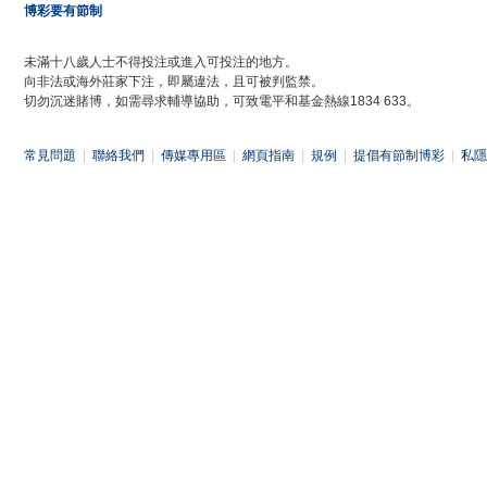
博彩要有節制
未滿十八歲人士不得投注或進入可投注的地方。
向非法或海外莊家下注，即屬違法，且可被判監禁。
切勿沉迷賭博，如需尋求輔導協助，可致電平和基金熱線1834 633。
常見問題
|
聯絡我們
|
傳媒專用區
|
網頁指南
|
規例
|
提倡有節制博彩
|
私隱