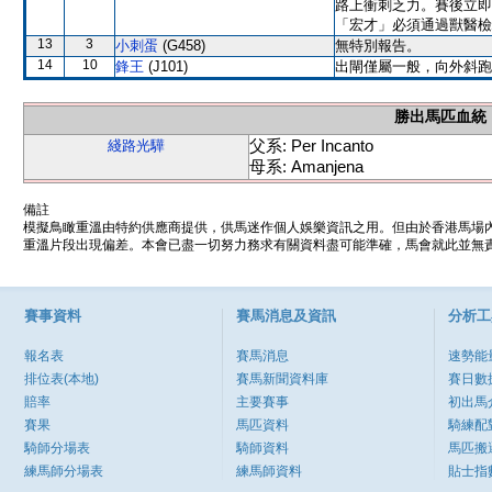
路上衝刺乏力。賽後立即
「宏才」必須通過獸醫檢
13
3
小刺蛋
(G458)
無特別報告。
14
10
鋒王
(J101)
出閘僅屬一般，向外斜跑
勝出馬匹血統
父系: Per Incanto
綫路光驊
母系: Amanjena
備註
模擬鳥瞰重溫由特約供應商提供，供馬迷作個人娛樂資訊之用。但由於香港馬場
重溫片段出現偏差。本會已盡一切努力務求有關資料盡可能準確，馬會就此並無責
賽事資料
賽馬消息及資訊
分析工
報名表
賽馬消息
速勢能
排位表(本地)
賽馬新聞資料庫
賽日數
賠率
主要賽事
初出馬
賽果
馬匹資料
騎練配
騎師分場表
騎師資料
馬匹搬
練馬師分場表
練馬師資料
貼士指