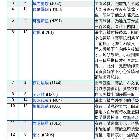
3
5
威力勇驥
(J057)
出閘笨拙。跑離九百米處
4
11
伶俐驫駒
(H108)
大部分途程在沒有遮擋下
住，限制了他全力催策坐
5
7
可愛新星
(H291)
出閘笨拙。跑離九百米處
三百米處。直路上內閃。
6
13
前風
(E281)
躍出時被碰撞後軀，因而
小心策騎〔賽事規例第1
「前風」之際向內移入，
尚未帶離下向內移入後減
才」均須勒避。小組判罰
月一日星期日才可再次出
賽）。此外，見習騎師黃
師黃寶妮的不小心策騎程
策騎出賽紀錄。
7
2
夢幻駿駒
(J144)
出閘緩慢。賽後，布文表
能以勁勢衝刺。賽後立即
8
8
至旺財
(H273)
自大外檔出閘僅屬一般，
9
14
加州代表
(H404)
躍出時被向外斜跑的「綫
10
12
旋風飛颺
(J086)
賽後，艾兆禮表示，由於
接近六百米處時收慢避開
接受獸醫檢查，並無發現
11
1
文明福星
(J315)
賽後，艾道拿表示，坐騎
未能追前。賽後立即接受
12
6
宏才
(G408)
賽後，潘頓表示，坐騎於