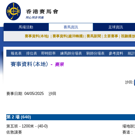
馬場活動
賽馬資訊
足球資訊
賽事資料(本地)
|
賽事資料(越洋轉播)
|
賽馬新聞
|
主要賽事
|
視聽播
報名表
排位表
即時賠率
練馬師分場表
騎師分場表
參考資料
統計
沙田:
賽事日期: 04/05/2025 沙田
第 2 場 (640)
第五班 - 1200米 - (40-0)
場地狀況
佐敦讓賽
賽道 :