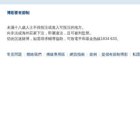
博彩要有節制
未滿十八歲人士不得投注或進入可投注的地方。
向非法或海外莊家下注，即屬違法，且可被判監禁。
切勿沉迷賭博，如需尋求輔導協助，可致電平和基金熱線1834 633。
常見問題
|
聯絡我們
|
傳媒專用區
|
網頁指南
|
規例
|
提倡有節制博彩
|
私隱