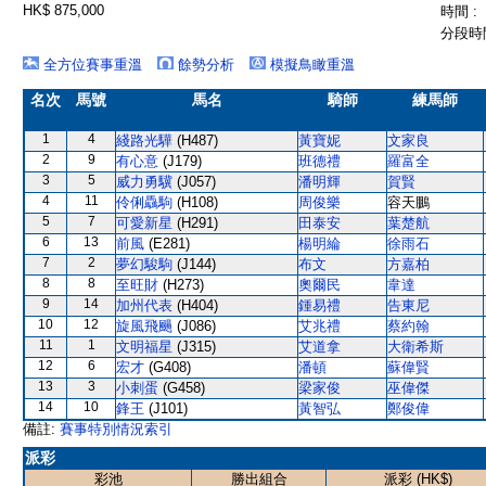
HK$ 875,000
時間 :
分段時間
全方位賽事重溫
餘勢分析
模擬鳥瞰重溫
名次
馬號
馬名
騎師
練馬師
1
4
綫路光驊
(H487)
黃寶妮
文家良
2
9
有心意
(J179)
班德禮
羅富全
3
5
威力勇驥
(J057)
潘明輝
賀賢
4
11
伶俐驫駒
(H108)
周俊樂
容天鵬
5
7
可愛新星
(H291)
田泰安
葉楚航
6
13
前風
(E281)
楊明綸
徐雨石
7
2
夢幻駿駒
(J144)
布文
方嘉柏
8
8
至旺財
(H273)
奧爾民
韋達
9
14
加州代表
(H404)
鍾易禮
告東尼
10
12
旋風飛颺
(J086)
艾兆禮
蔡約翰
11
1
文明福星
(J315)
艾道拿
大衛希斯
12
6
宏才
(G408)
潘頓
蘇偉賢
13
3
小刺蛋
(G458)
梁家俊
巫偉傑
14
10
鋒王
(J101)
黃智弘
鄭俊偉
備註:
賽事特別情況索引
派彩
彩池
勝出組合
派彩 (HK$)