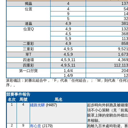
4
137
獨贏
4
54
位置
9
14
5
32
4,9
381
連贏
4,9
132
位置Q
4,5
368
5,9
113
4,9
858
二重彩
4,9,5
9,521
三重彩
4,5,9
1,673
單T
4,5,9,11
4,369
四連環
4,9,5,11
112,113
四重彩
1,4/4
204
第一口孖寶
1,4/9
12
派彩備註：於勝出組合中，「F」代表「任何組合」；「M」則代表「任何
序」。
競賽事件報告
名次
馬號
馬名
1
4
綫路光驊
(H487)
起步時向外斜跑及被碰撞
項不小心策騎（見「前風
眼罩上陣的坐騎自外檔出
本檢驗。
2
9
有心意
(J179)
跑離九百米處時勒避。賽