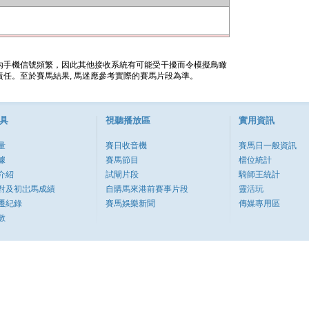
內手機信號頻繁，因此其他接收系統有可能受干擾而令模擬鳥瞰
任。至於賽馬結果, 馬迷應參考實際的賽馬片段為準。
具
視聽播放區
實用資訊
量
賽日收音機
賽馬日一般資訊
據
賽馬節目
檔位統計
介紹
試閘片段
騎師王統計
對及初岀馬成績
自購馬來港前賽事片段
靈活玩
遷紀錄
賽馬娛樂新聞
傳媒專用區
數