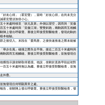
「好友心得」（霍宏聲），當時「好友心得」在尚未充分
誡霍宏聲須加倍小心。
五十米處時移至「狀元及第」外側以望空，因而與「笑傲
百五十米處時與「笑傲江湖」雙雙斜跑，兩駒因而互相觸
騎陣上發出呼吸聲。賽後立即接受獸醫檢查，發現此駒的
樣本檢驗。
群之後切入。末段在「愛馬善」之後快速推進之際未能被
「舉步生風」碰撞之際失去平衡。接近二百五十米處時與
兩駒因而互相觸碰。賽後立即接受獸醫檢查，並無發現任
他獲指示讓坐騎取得遮擋。他說，坐騎於直路早段起初對
一百五十米處時無以為繼。賽後立即接受獸醫檢查，並無
走外疊。
並無發現任何明顯異常之處。
報告，坐騎陣上發出呼吸聲。賽後立即接受獸醫檢查，發