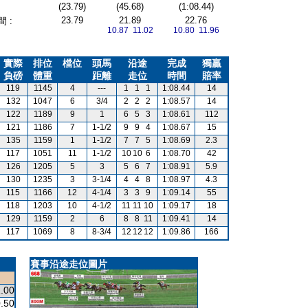
(23.79)
(45.68)
(1:08.44)
23.79
21.89
22.76
 :
10.87 11.02
10.80 11.96
實際
排位
檔位
頭馬
沿途
完成
獨贏
負磅
體重
距離
走位
時間
賠率
119
1145
4
---
1
1
1
1:08.44
14
132
1047
6
3/4
2
2
2
1:08.57
14
122
1189
9
1
6
5
3
1:08.61
112
121
1186
7
1-1/2
9
9
4
1:08.67
15
135
1159
1
1-1/2
7
7
5
1:08.69
2.3
117
1051
11
1-1/2
10
10
6
1:08.70
42
126
1205
5
3
5
6
7
1:08.91
5.9
130
1235
3
3-1/4
4
4
8
1:08.97
4.3
115
1166
12
4-1/4
3
3
9
1:09.14
55
118
1203
10
4-1/2
11
11
10
1:09.17
18
129
1159
2
6
8
8
11
1:09.41
14
117
1069
8
8-3/4
12
12
12
1:09.86
166
賽事沿途走位圖片
.00
.50