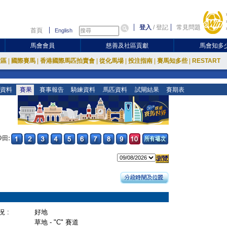
登入
/
登記
常見問題
首頁
English
馬會會員
慈善及社區貢獻
馬會知多
放區
|
國際賽馬
|
香港國際馬匹拍賣會
|
從化馬場
|
投注指南
|
賽馬知多些
|
RESTART
資料
賽果
賽事報告
騎練資料
馬匹資料
試閘結果
賽期表
沙田:
 :
好地
草地 - "C" 賽道