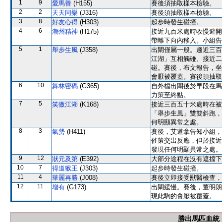
1
9
愛馬善
(H155)
賽後須抽取樣本檢驗。
2
2
天天同樂
(J316)
賽後須抽取樣本檢驗。
3
8
好友心得
(H303)
起步時發生碰撞。
4
6
潮州精神
(H175)
接近九百米處時收慢避開
帶離下向內移入。小組告
5
1
舉步生風
(J358)
出閘僅屬一般。趨近三百
江湖」互相觸碰。接近二
碰。賽後，布文報告，坐
會厭被覆蓋。賽後須抽取
6
10
舞林密碼
(G365)
自外檔出閘後於早段在馬
力策至終點。
7
5
笑傲江湖
(K168)
接近三百五十米處時在被
「舉步生風」雙雙斜跑，
何明顯異常之處。
8
3
氣勢
(H411)
賽後，艾道拿告知小組，
催策交出反應，但於接近
發現任何明顯異常之處。
9
12
狀元及第
(E392)
大部分途程在沒有遮擋下
10
7
得道猴王
(J303)
起步時發生碰撞。
11
4
華麗再勝
(J008)
賽後立即接受獸醫檢查，
12
11
增有
(G173)
出閘緩慢。賽後，董明朗
現此駒的會厭被覆蓋。
勝出馬匹血統