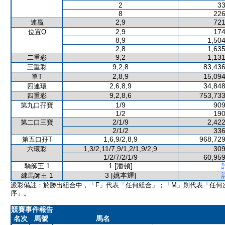
2
33
8
226
2,9
721
連贏
2,9
174
位置Q
8,9
1,504
2,8
1,635
9,2
1,131
二重彩
9,2,8
83,436
三重彩
2,8,9
15,094
單T
2,6,8,9
34,848
四連環
9,2,8,6
753,733
四重彩
1/9
909
第九口孖寶
1/2
190
2/1/9
2,422
第二口三寶
2/1/2
336
1,6,9/2,8,9
968,729
第五口孖T
1,3/2,11/7,9/1,2/1,9/2,9
309
六環彩
1/2/7/2/1/9
60,959
1 [潘頓]
騎師王 1
3 [姚本輝]
練馬師王 1
派彩備註：於勝出組合中，「F」代表「任何組合」；「M」則代表「任何
序」。
競賽事件報告
名次
馬號
馬名