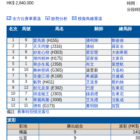
HK$ 2,840,000
時間 :
分段時間
全方位賽事重溫
餘勢分析
模擬鳥瞰重溫
名次
馬號
馬名
騎師
練馬師
1
9
愛馬善
(H155)
潘明輝
鄭俊偉
2
2
天天同樂
(J316)
潘頓
羅富全
3
8
好友心得
(H303)
霍宏聲
大衛希斯
4
6
潮州精神
(H175)
梁家俊
文家良
5
1
舉步生風
(J358)
布文
葉楚航
6
10
舞林密碼
(G365)
湯普新
方嘉柏
7
5
笑傲江湖
(K168)
希威森
呂健威
8
3
氣勢
(H411)
艾道拿
蔡約翰
9
12
狀元及第
(E392)
巴度
告東尼
10
7
得道猴王
(J303)
鍾易禮
告東尼
11
4
華麗再勝
(J008)
艾兆禮
沈集成
12
11
增有
(G173)
董明朗
賀賢
備註:
賽事特別情況索引
派彩
彩池
勝出組合
派彩 (HK$)
9
141
獨贏
9
30
位置