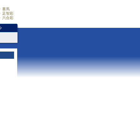
賽馬
足智彩
六合彩
少