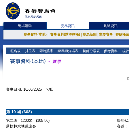
馬場活動
賽馬資訊
足球資訊
賽事資料(本地)
|
賽事資料(越洋轉播)
|
賽馬新聞
|
主要賽事
|
視聽播
報名表
排位表
即時賠率
練馬師分場表
騎師分場表
參考資料
統計
賽事日期: 10/05/2025 沙田
第 10 場 (668)
第二班 - 1200米 - (105-80)
場地狀況
薄扶林水塘道讓賽
賽道 :