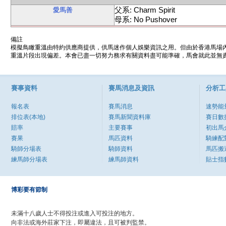
父系: Charm Spirit
愛馬善
母系: No Pushover
備註
模擬鳥瞰重溫由特約供應商提供，供馬迷作個人娛樂資訊之用。但由於香港馬場
重溫片段出現偏差。本會已盡一切努力務求有關資料盡可能準確，馬會就此並無責
賽事資料
賽馬消息及資訊
分析工
報名表
賽馬消息
速勢能
排位表(本地)
賽馬新聞資料庫
賽日數
賠率
主要賽事
初出馬
賽果
馬匹資料
騎練配
騎師分場表
騎師資料
馬匹搬
練馬師分場表
練馬師資料
貼士指
博彩要有節制
未滿十八歲人士不得投注或進入可投注的地方。
向非法或海外莊家下注，即屬違法，且可被判監禁。