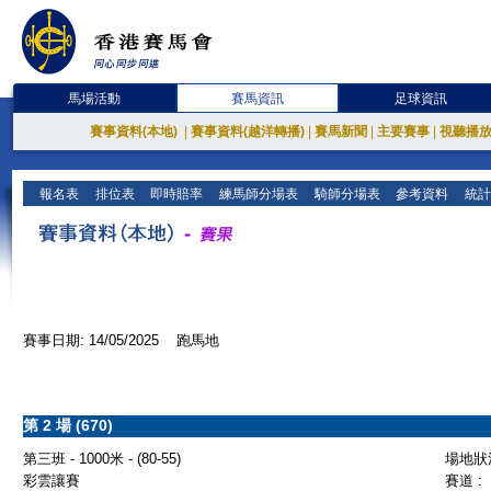
馬場活動
賽馬資訊
足球資訊
賽事資料(本地)
|
賽事資料(越洋轉播)
|
賽馬新聞
|
主要賽事
|
視聽播
報名表
排位表
即時賠率
練馬師分場表
騎師分場表
參考資料
統計
賽事日期: 14/05/2025 跑馬地
第 2 場 (670)
第三班 - 1000米 - (80-55)
場地狀況
彩雲讓賽
賽道 :