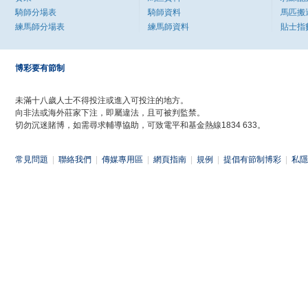
騎師分場表
騎師資料
馬匹搬
練馬師分場表
練馬師資料
貼士指
博彩要有節制
未滿十八歲人士不得投注或進入可投注的地方。
向非法或海外莊家下注，即屬違法，且可被判監禁。
切勿沉迷賭博，如需尋求輔導協助，可致電平和基金熱線1834 633。
常見問題
|
聯絡我們
|
傳媒專用區
|
網頁指南
|
規例
|
提倡有節制博彩
|
私隱