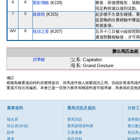
6
6
螢影飛馳
(K228)
賽後，班德禮報告，策騎
現足夠前速以做到這點。
7
5
路路勁
(K315)
起步後不久發生碰撞。賽
從是晚的出賽經驗中獲益
有很多痰。
WV
8
枕頭之星
(K207)
五月十三日被小組按照獸
通過獸醫檢驗後，才可再
勝出馬匹血統
父系: Capitalist
四季醒
母系: Grand Gesture
備註
模擬鳥瞰重溫由特約供應商提供，供馬迷作個人娛樂資訊之用。但由於香港馬場
重溫片段出現偏差。本會已盡一切努力務求有關資料盡可能準確，馬會就此並無責
賽事資料
賽馬消息及資訊
分析工
報名表
賽馬消息
速勢能
排位表(本地)
賽馬新聞資料庫
賽日數
賠率
主要賽事
初出馬
賽果
馬匹資料
騎練配