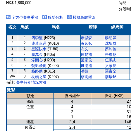
HK$ 1,860,000
時間 :
分段時間
全方位賽事重溫
餘勢分析
模擬鳥瞰重溫
名次
馬號
馬名
騎師
練馬師
1
4
四季醒
(H223)
希威森
黎昭昇
2
2
連連幸運
(K010)
黃智弘
沈集成
3
1
星際快車
(J186)
布文
蔡約翰
4
7
勝萬金
(H405)
鍾易禮
告東尼
5
3
添開心
(H203)
梁家俊
伍鵬志
6
6
螢影飛馳
(K228)
班德禮
文家良
7
5
路路勁
(K315)
潘頓
羅富全
WV
8
枕頭之星
(K207)
蔡明紹
廖康銘
備註:
賽事特別情況索引
派彩
彩池
勝出組合
派彩 (HK$)
4
27
獨贏
4
10
位置
2
31
1
16
2,4
146
連贏
2,4
41
位置Q