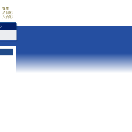
賽馬
足智彩
六合彩
少