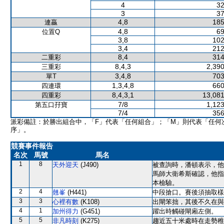
4
32
3
37
4,8
185
連贏
4,8
69
位置Q
3,8
102
3,4
212
8,4
314
二重彩
8,4,3
2,390
三重彩
3,4,8
703
單T
1,3,4,8
660
四連環
8,4,3,1
13,081
四重彩
7/8
1,123
第五口孖寶
7/4
356
派彩備註：於勝出組合中，「F」代表「任何組合」；「M」則代表「任何
序」。
競賽事件報告
名次
馬號
馬名
1
8
天外迎天
(J490)
被查詢時，潘頓表示，他
馬師大衛希斯確認，他指
本檢驗。
2
4
翹峯
(H441)
中段搶口。賽後須抽取樣
3
3
心裡有數
(K108)
出閘笨拙，其後不久在與
4
1
加州得力
(G451)
躍出時觸碰閘廂左側。
5
5
非凡時刻
(K275)
趨近五十米處時在走勢稚