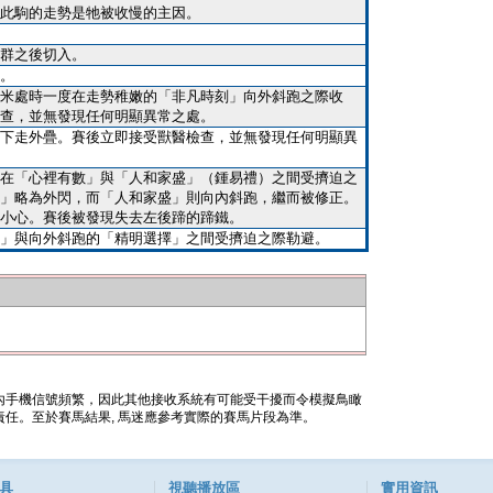
此駒的走勢是牠被收慢的主因。
群之後切入。
。
米處時一度在走勢稚嫩的「非凡時刻」向外斜跑之際收
查，並無發現任何明顯異常之處。
下走外疊。賽後立即接受獸醫檢查，並無發現任何明顯異
在「心裡有數」與「人和家盛」（鍾易禮）之間受擠迫之
」略為外閃，而「人和家盛」則向內斜跑，繼而被修正。
小心。賽後被發現失去左後蹄的蹄鐵。
」與向外斜跑的「精明選擇」之間受擠迫之際勒避。
內手機信號頻繁，因此其他接收系統有可能受干擾而令模擬鳥瞰
任。至於賽馬結果, 馬迷應參考實際的賽馬片段為準。
具
視聽播放區
實用資訊