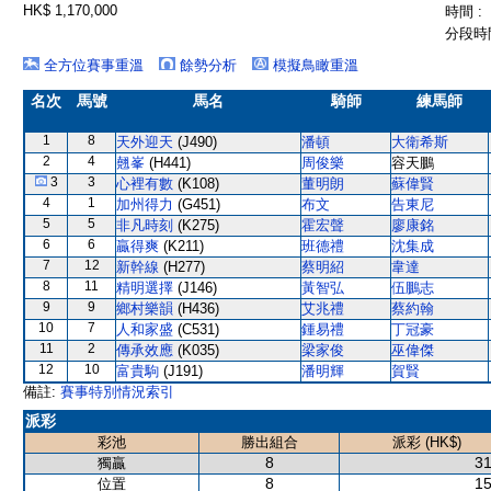
HK$ 1,170,000
時間 :
分段時間
全方位賽事重溫
餘勢分析
模擬鳥瞰重溫
名次
馬號
馬名
騎師
練馬師
1
8
天外迎天
(J490)
潘頓
大衛希斯
2
4
翹峯
(H441)
周俊樂
容天鵬
3
3
心裡有數
(K108)
董明朗
蘇偉賢
4
1
加州得力
(G451)
布文
告東尼
5
5
非凡時刻
(K275)
霍宏聲
廖康銘
6
6
贏得爽
(K211)
班德禮
沈集成
7
12
新幹線
(H277)
蔡明紹
韋達
8
11
精明選擇
(J146)
黃智弘
伍鵬志
9
9
鄉村樂韻
(H436)
艾兆禮
蔡約翰
10
7
人和家盛
(C531)
鍾易禮
丁冠豪
11
2
傳承效應
(K035)
梁家俊
巫偉傑
12
10
富貴駒
(J191)
潘明輝
賀賢
備註:
賽事特別情況索引
派彩
彩池
勝出組合
派彩 (HK$)
8
31
獨贏
8
15
位置