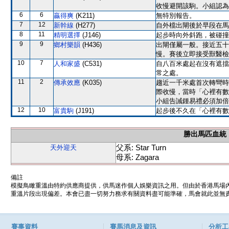
收慢避開該駒。小組認為
6
6
贏得爽
(K211)
無特別報告。
7
12
新幹線
(H277)
自外檔出閘後於早段在馬
8
11
精明選擇
(J146)
起步時向外斜跑，被碰撞
9
9
鄉村樂韻
(H436)
出閘僅屬一般。接近五十
慢。賽後立即接受獸醫檢
10
7
人和家盛
(C531)
自八百米處起在沒有遮擋
常之處。
11
2
傳承效應
(K035)
趨近一千米處首次轉彎時
際收慢，當時「心裡有數
小組告誡鍾易禮必須加倍
12
10
富貴駒
(J191)
起步後不久在「心裡有數
勝出馬匹血統
父系: Star Turn
天外迎天
母系: Zagara
備註
模擬鳥瞰重溫由特約供應商提供，供馬迷作個人娛樂資訊之用。但由於香港馬場
重溫片段出現偏差。本會已盡一切努力務求有關資料盡可能準確，馬會就此並無責
賽事資料
賽馬消息及資訊
分析工