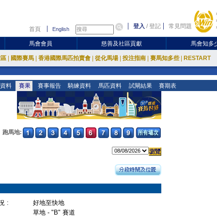
登入
/
登記
常見問題
首頁
English
馬會會員
慈善及社區貢獻
馬會知多
放區
|
國際賽馬
|
香港國際馬匹拍賣會
|
從化馬場
|
投注指南
|
賽馬知多些
|
RESTART
資料
賽果
賽事報告
騎練資料
馬匹資料
試閘結果
賽期表
跑馬地:
 :
好地至快地
草地 - "B" 賽道