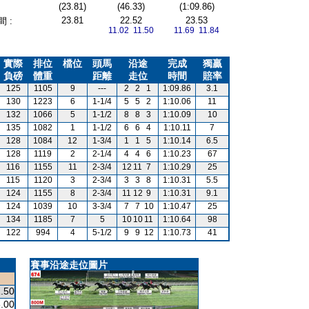
(23.81)
(46.33)
(1:09.86)
23.81
22.52
23.53
 :
11.02 11.50
11.69 11.84
實際
排位
檔位
頭馬
沿途
完成
獨贏
負磅
體重
距離
走位
時間
賠率
125
1105
9
---
2
2
1
1:09.86
3.1
130
1223
6
1-1/4
5
5
2
1:10.06
11
132
1066
5
1-1/2
8
8
3
1:10.09
10
135
1082
1
1-1/2
6
6
4
1:10.11
7
128
1084
12
1-3/4
1
1
5
1:10.14
6.5
128
1119
2
2-1/4
4
4
6
1:10.23
67
116
1155
11
2-3/4
12
11
7
1:10.29
25
115
1120
3
2-3/4
3
3
8
1:10.31
5.5
124
1155
8
2-3/4
11
12
9
1:10.31
9.1
124
1039
10
3-3/4
7
7
10
1:10.47
25
134
1185
7
5
10
10
11
1:10.64
98
122
994
4
5-1/2
9
9
12
1:10.73
41
賽事沿途走位圖片
.50
.00