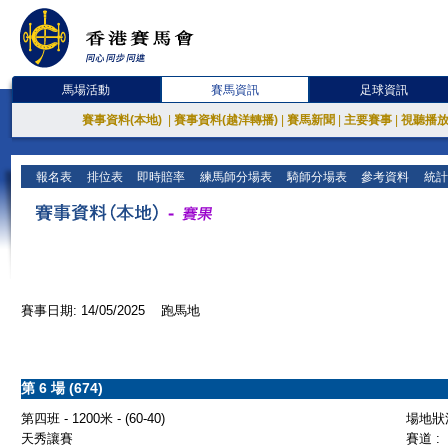
馬場活動
賽馬資訊
足球資訊
賽事資料(本地)
|
賽事資料(越洋轉播)
|
賽馬新聞
|
主要賽事
|
視聽播
報名表
排位表
即時賠率
練馬師分場表
騎師分場表
參考資料
統計
賽事日期: 14/05/2025 跑馬地
第 6 場 (674)
第四班 - 1200米 - (60-40)
場地狀況
天秀讓賽
賽道 :