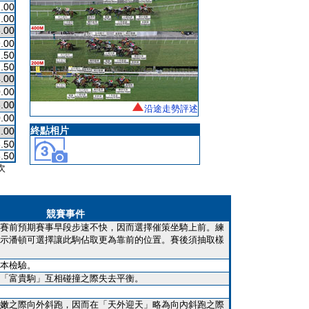
.00
.00
.00
.00
.50
.50
.00
.00
.00
沿途走勢評述
.00
終點相片
.00
.50
.50
次
競賽事件
賽前預期賽事早段步速不快，因而選擇催策坐騎上前。練
示潘頓可選擇讓此駒佔取更為靠前的位置。賽後須抽取樣
本檢驗。
「富貴駒」互相碰撞之際失去平衡。
嫩之際向外斜跑，因而在「天外迎天」略為向內斜跑之際