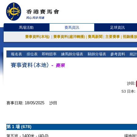
馬場活動
賽馬資訊
足球資訊
賽事資料(本地)
|
賽事資料(越洋轉播)
|
賽馬新聞
|
主要賽事
|
視聽播
報名表
排位表
即時賠率
練馬師分場表
騎師分場表
參考資料
統計
沙田:
S3 日本:
賽事日期: 18/05/2025 沙田
第 1 場 (678)
第五班 - 1400米 - (40-0)
場地狀況