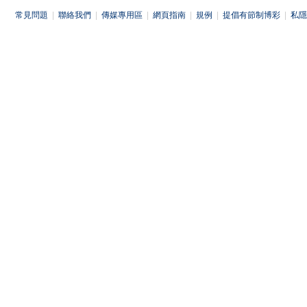
常見問題
|
聯絡我們
|
傳媒專用區
|
網頁指南
|
規例
|
提倡有節制博彩
|
私隱