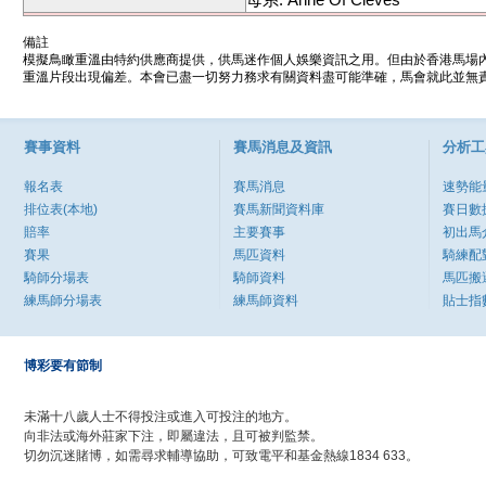
備註
模擬鳥瞰重溫由特約供應商提供，供馬迷作個人娛樂資訊之用。但由於香港馬場
重溫片段出現偏差。本會已盡一切努力務求有關資料盡可能準確，馬會就此並無責
賽事資料
賽馬消息及資訊
分析工
報名表
賽馬消息
速勢能
排位表(本地)
賽馬新聞資料庫
賽日數
賠率
主要賽事
初出馬
賽果
馬匹資料
騎練配
騎師分場表
騎師資料
馬匹搬
練馬師分場表
練馬師資料
貼士指
博彩要有節制
未滿十八歲人士不得投注或進入可投注的地方。
向非法或海外莊家下注，即屬違法，且可被判監禁。
切勿沉迷賭博，如需尋求輔導協助，可致電平和基金熱線1834 633。