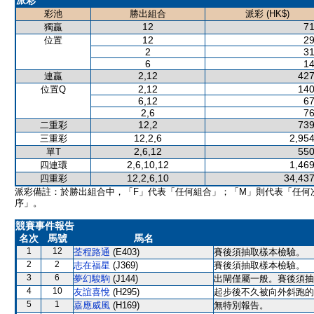
派彩
彩池
勝出組合
派彩 (HK$)
12
71
獨贏
12
29
位置
2
31
6
14
2,12
427
連贏
2,12
140
位置Q
6,12
67
2,6
76
12,2
739
二重彩
12,2,6
2,954
三重彩
2,6,12
550
單T
2,6,10,12
1,469
四連環
12,2,6,10
34,437
四重彩
派彩備註：於勝出組合中，「F」代表「任何組合」；「M」則代表「任何
序」。
競賽事件報告
名次
馬號
馬名
1
12
荃程路通
(E403)
賽後須抽取樣本檢驗。
2
2
志在福星
(J369)
賽後須抽取樣本檢驗。
3
6
夢幻駿駒
(J144)
出閘僅屬一般。賽後須抽
4
10
友誼喜悅
(H295)
起步後不久被向外斜跑的
5
1
嘉應威風
(H169)
無特別報告。