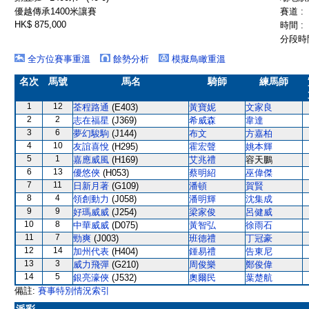
優越傳承1400米讓賽
賽道 :
HK$ 875,000
時間 :
分段時間
全方位賽事重溫
餘勢分析
模擬鳥瞰重溫
名次
馬號
馬名
騎師
練馬師
1
12
荃程路通
(E403)
黃寶妮
文家良
2
2
志在福星
(J369)
希威森
韋達
3
6
夢幻駿駒
(J144)
布文
方嘉柏
4
10
友誼喜悅
(H295)
霍宏聲
姚本輝
5
1
嘉應威風
(H169)
艾兆禮
容天鵬
6
13
優悠俠
(H053)
蔡明紹
巫偉傑
7
11
日新月著
(G109)
潘頓
賀賢
8
4
領創動力
(J058)
潘明輝
沈集成
9
9
好瑪威威
(J254)
梁家俊
呂健威
10
8
中華威威
(D075)
黃智弘
徐雨石
11
7
勁爽
(J003)
班德禮
丁冠豪
12
14
加州代表
(H404)
鍾易禮
告東尼
13
3
威力飛彈
(G210)
周俊樂
鄭俊偉
14
5
銀亮濠俠
(J532)
奧爾民
葉楚航
備註:
賽事特別情況索引