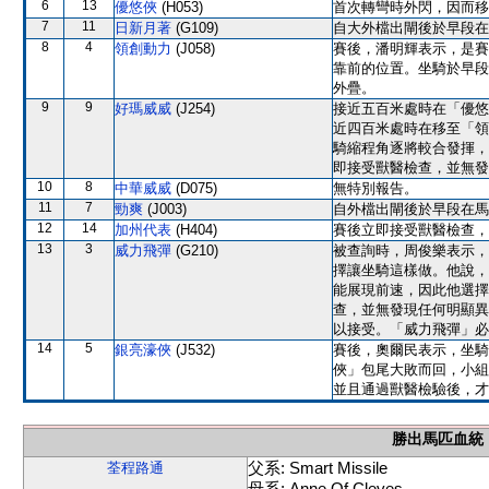
6
13
優悠俠
(H053)
首次轉彎時外閃，因而移
7
11
日新月著
(G109)
自大外檔出閘後於早段在
8
4
領創動力
(J058)
賽後，潘明輝表示，是賽
靠前的位置。坐騎於早段
外疊。
9
9
好瑪威威
(J254)
接近五百米處時在「優悠
近四百米處時在移至「領
騎縮程角逐將較合發揮，
即接受獸醫檢查，並無發
10
8
中華威威
(D075)
無特別報告。
11
7
勁爽
(J003)
自外檔出閘後於早段在馬
12
14
加州代表
(H404)
賽後立即接受獸醫檢查，
13
3
威力飛彈
(G210)
被查詢時，周俊樂表示，
擇讓坐騎這樣做。他說，
能展現前速，因此他選擇
查，並無發現任何明顯異
以接受。「威力飛彈」必
14
5
銀亮濠俠
(J532)
賽後，奧爾民表示，坐騎
俠」包尾大敗而回，小組
並且通過獸醫檢驗後，才
勝出馬匹血統
父系: Smart Missile
荃程路通
母系: Anne Of Cleves