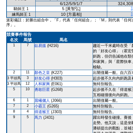
6/12/5/9/1/7
324,308
5 [黃智弘]
騎師王 1
10 [方嘉柏]
練馬師王 1
派彩備註：於勝出組合中，「F」代表「任何組合」；「M」則代表「任何
序」。
競賽事件報告
名次
馬號
馬名
1
7
鈦易搵
(H216)
趨近一千米處時在受「
的「好友心得」（霍宏
斜跑，但仍告誡他在類
和家興」與「星際快車
檢驗。
2
11
顏色之皇
(K227)
出閘僅屬一般。自六百
3
3 平頭馬
好友心得
(H303)
起步後不久向內斜跑及
12
3 平頭馬
人和家興
(E061)
無特別報告。
5
10
勇敢巨星
(G268)
起步後不久在「得道猴
互相碰撞後向內斜跑。
6
1
晨曦儷人
(J066)
出閘僅屬一般。
7
2
小霸王
(G265)
無特別報告。
8
4
得道猴王
(J303)
無特別報告。
9
5
馬力
(J431)
躍出時發生碰撞。賽後
走勢。他又說，這是坐
潘頓提出的觀點，並補