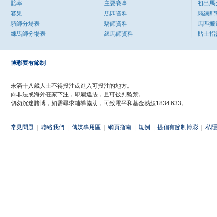
賠率
主要賽事
初出馬
賽果
馬匹資料
騎練配
騎師分場表
騎師資料
馬匹搬
練馬師分場表
練馬師資料
貼士指
博彩要有節制
未滿十八歲人士不得投注或進入可投注的地方。
向非法或海外莊家下注，即屬違法，且可被判監禁。
切勿沉迷賭博，如需尋求輔導協助，可致電平和基金熱線1834 633。
常見問題
|
聯絡我們
|
傳媒專用區
|
網頁指南
|
規例
|
提倡有節制博彩
|
私隱