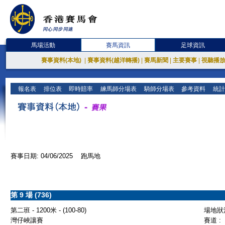
馬場活動
賽馬資訊
足球資訊
賽事資料(本地)
|
賽事資料(越洋轉播)
|
賽馬新聞
|
主要賽事
|
視聽播
報名表
排位表
即時賠率
練馬師分場表
騎師分場表
參考資料
統計
賽事日期: 04/06/2025 跑馬地
第 9 場 (736)
第二班 - 1200米 - (100-80)
場地狀況
灣仔峽讓賽
賽道 :