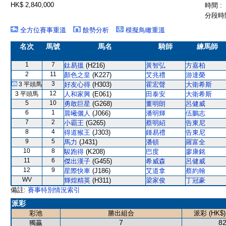
HK$ 2,840,000
時間 :
分段時間
全方位賽事重溫
餘勢分析
模擬鳥瞰重溫
名次
馬號
馬名
騎師
練馬師
1
7
鈦易搵
(H216)
黃智弘
方嘉柏
2
11
顏色之皇
(K227)
艾兆禮
游達榮
3
3 平頭馬
好友心得
(H303)
霍宏聲
大衛希斯
12
3 平頭馬
人和家興
(E061)
田泰安
大衛希斯
5
10
勇敢巨星
(G268)
董明朗
呂健威
6
1
晨曦儷人
(J066)
潘明輝
伍鵬志
7
2
小霸王
(G265)
蔡明紹
告東尼
8
4
得道猴王
(J303)
鍾易禮
告東尼
9
5
馬力
(J431)
潘頓
羅富全
10
8
駿跑得
(K208)
巴度
廖康銘
11
6
傑出漢子
(G455)
希威森
呂健威
12
9
星際快車
(J186)
艾道拿
蔡約翰
WV
輝煌精英
(H311)
梁家俊
丁冠豪
備註:
賽事特別情況索引
派彩
彩池
勝出組合
派彩 (HK$)
7
82
獨贏