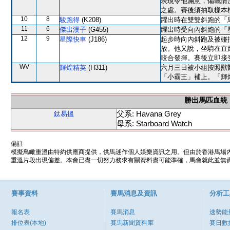
表現令他滿意，備戰情
之處。賽後須抽取樣本
10
8
駿跑得
(K208)
躍出時在雙雙斜跑的「
11
6
傑出漢子
(G455)
躍出時受向內斜跑的「
12
9
星際快車
(J186)
起步時向內斜跑及被碰
放。他又說，坐騎在直
較合發揮。賽後立即接
WV
輝煌精英
(H311)
六月三日被小組按照獸
「小霸王」補上。「輝
勝出馬匹血統
父系: Havana Grey
鈦易搵
母系: Starboard Watch
備註
模擬鳥瞰重溫由特約供應商提供，供馬迷作個人娛樂資訊之用。但由於香港馬場
重溫片段出現偏差。本會已盡一切努力務求有關資料盡可能準確，馬會就此並無責
賽事資料
賽馬消息及資訊
分析工
報名表
賽馬消息
速勢能
排位表(本地)
賽馬新聞資料庫
賽日數