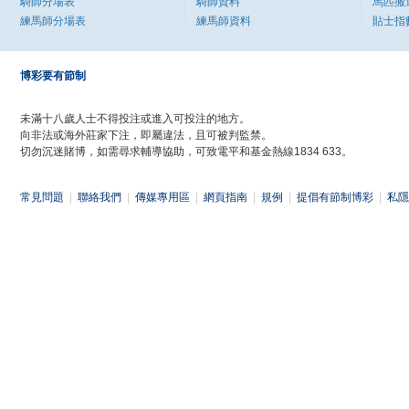
騎師分場表
騎師資料
馬匹搬
練馬師分場表
練馬師資料
貼士指
博彩要有節制
未滿十八歲人士不得投注或進入可投注的地方。
向非法或海外莊家下注，即屬違法，且可被判監禁。
切勿沉迷賭博，如需尋求輔導協助，可致電平和基金熱線1834 633。
常見問題
|
聯絡我們
|
傳媒專用區
|
網頁指南
|
規例
|
提倡有節制博彩
|
私隱