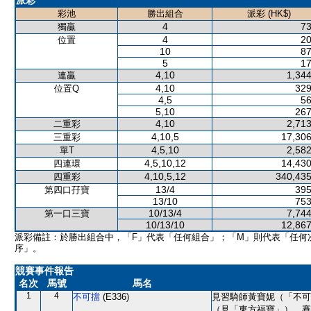
派彩
彩池
勝出組合
派彩 (HK$)
4
73
獨贏
4
20
位置
10
87
5
17
4,10
1,344
連贏
4,10
329
位置Q
4,5
56
5,10
267
4,10
2,713
二重彩
4,10,5
17,306
三重彩
4,5,10
2,582
單T
4,5,10,12
14,430
四連環
4,10,5,12
340,435
四重彩
13/4
395
第四口孖寶
13/10
753
10/13/4
7,744
第一口三寶
10/13/10
12,867
派彩備註：於勝出組合中，「F」代表「任何組合」；「M」則代表「任何
序」。
競賽事件報告
名次
馬號
馬名
1
4
不可擋
(E336)
見習騎師黃寶妮（「不可
（見「東方福寶」）。賽