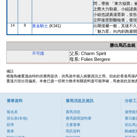
閃，導致 「東方福寶」
之際大力勒避。小組譴責
小組也譴責湯普新，並告
立即接受獸醫檢查，發現
14
8
黃金騎士
(K341)
出閘僅屬一般，其後不久
「魅力星」向內斜跑避開
勝出馬匹血統
父系: Charm Spirit
不可擋
母系: Folies Bergere
備註
模擬鳥瞰重溫由特約供應商提供，供馬迷作個人娛樂資訊之用。但由於香港馬場
重溫片段出現偏差。本會已盡一切努力務求有關資料盡可能準確，馬會就此並無責
賽事資料
賽馬消息及資訊
分析工
報名表
賽馬消息
速勢能
排位表(本地)
賽馬新聞資料庫
賽日數
賠率
主要賽事
初出馬
賽果
馬匹資料
騎練配