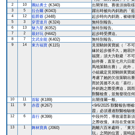
2
10
團結勇士
(K340)
出閘笨拙。賽後須抽取樣
3
5
拉合爾
(K043)
躍出時被向內斜跑的「藍
4
12
藍爵爺
(J448)
起步時向內斜跑，被碰撞
5
3
穿雲達月
(K324)
無特別報告。
6
13
魅力星
(K052)
無特別報告。
7
2
最好玩
(H442)
起步時受擠迫。
8
7
文武全能
(K402)
無特別報告。
9
14
東方福寶
(K115)
見習騎師黃寶妮（「不可
緣於起步後不久，她容許
福寶」須大力勒避「不可
始停賽，直至七月六日星
馬地策騎出賽）。此外，
小組裁定見習騎師黃寶妮
考慮了她的欠佳策騎出賽
而於其後不久在「喜行」
外斜跑之際受擠迫，因而
獸醫檢查，並無發現任何
10
11
首駿
(K189)
出閘僅屬一般。
11
9
赤霞
(K267)
<9/6/2025 獸醫
霞」必須通過獸醫檢驗後
12
6
喜行
(K399)
中段外閃，導致湯普新須
之際收慢。末段在受催策
13
1
舞林寶典
(J060)
跑離六百米處時，「東方
玩」之間的位置，當時該