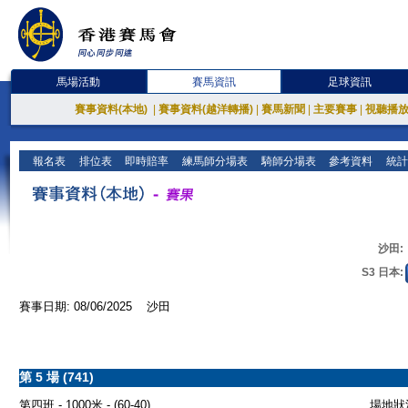
馬場活動
賽馬資訊
足球資訊
賽事資料(本地)
|
賽事資料(越洋轉播)
|
賽馬新聞
|
主要賽事
|
視聽播
報名表
排位表
即時賠率
練馬師分場表
騎師分場表
參考資料
統計
沙田:
S3 日本:
賽事日期: 08/06/2025 沙田
第 5 場 (741)
第四班 - 1000米 - (60-40)
場地狀況