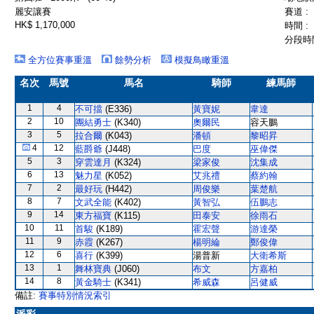
麗安讓賽
賽道 :
HK$ 1,170,000
時間 :
分段時間
全方位賽事重溫
餘勢分析
模擬鳥瞰重溫
名次
馬號
馬名
騎師
練馬師
1
4
不可擋
(E336)
黃寶妮
韋達
2
10
團結勇士
(K340)
奧爾民
容天鵬
3
5
拉合爾
(K043)
潘頓
黎昭昇
4
12
藍爵爺
(J448)
巴度
巫偉傑
5
3
穿雲達月
(K324)
梁家俊
沈集成
6
13
魅力星
(K052)
艾兆禮
蔡約翰
7
2
最好玩
(H442)
周俊樂
葉楚航
8
7
文武全能
(K402)
黃智弘
伍鵬志
9
14
東方福寶
(K115)
田泰安
徐雨石
10
11
首駿
(K189)
霍宏聲
游達榮
11
9
赤霞
(K267)
楊明綸
鄭俊偉
12
6
喜行
(K399)
湯普新
大衛希斯
13
1
舞林寶典
(J060)
布文
方嘉柏
14
8
黃金騎士
(K341)
希威森
呂健威
備註:
賽事特別情況索引