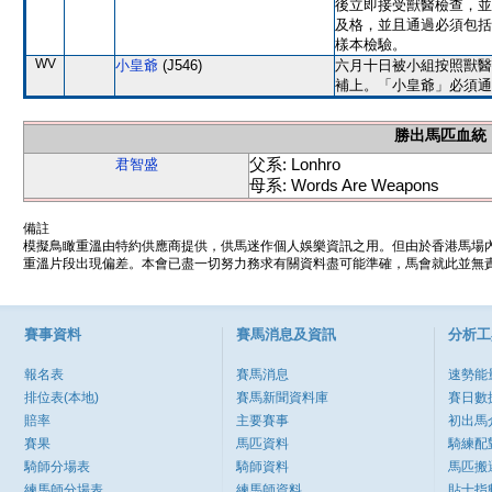
後立即接受獸醫檢查，並
及格，並且通過必須包括
樣本檢驗。
WV
小皇爺
(J546)
六月十日被小組按照獸醫
補上。「小皇爺」必須通
勝出馬匹血統
父系: Lonhro
君智盛
母系: Words Are Weapons
備註
模擬鳥瞰重溫由特約供應商提供，供馬迷作個人娛樂資訊之用。但由於香港馬場
重溫片段出現偏差。本會已盡一切努力務求有關資料盡可能準確，馬會就此並無責
賽事資料
賽馬消息及資訊
分析工
報名表
賽馬消息
速勢能
排位表(本地)
賽馬新聞資料庫
賽日數
賠率
主要賽事
初出馬
賽果
馬匹資料
騎練配
騎師分場表
騎師資料
馬匹搬
練馬師分場表
練馬師資料
貼士指