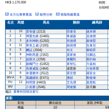
HK$ 1,170,000
時間 :
分段時間
全方位賽事重溫
餘勢分析
模擬鳥瞰重溫
名次
馬號
馬名
騎師
練馬師
1
10
君智盛
(J213)
田泰安
姚本輝
2
2
博愛先鋒
(G465)
希威森
巫偉傑
3
3
多利神駒
(G292)
班德禮
蘇偉賢
4
11
華美之威
(J193)
鍾易禮
告東尼
5
5
飈誌
(J504)
布文
黎昭昇
6
8
神駒馬靈
(J162)
梁家俊
伍鵬志
7
7
超眼光
(J258)
奧爾民
蔡約翰
8
1
旗幟鬥士
(G452)
黃智弘
方嘉柏
9
4
長勝威龍
(J464)
湯普新
大衛希斯
10
6
幸運夥伴
(J512)
霍宏聲
羅富全
WV-A
9
風繼續吹
(E471)
潘頓
鄭俊偉
PU
12
時間寶
(H403)
艾兆禮
葉楚航
WV
小皇爺
(J546)
周俊樂
容天鵬
備註:
賽事特別情況索引
派彩
彩池
勝出組合
派彩 (HK$)
10
69
獨贏