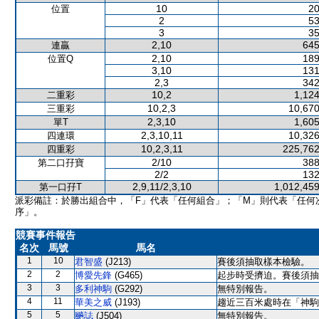
10
20
位置
2
53
3
35
2,10
645
連贏
2,10
189
位置Q
3,10
131
2,3
342
10,2
1,124
二重彩
10,2,3
10,670
三重彩
2,3,10
1,605
單T
2,3,10,11
10,326
四連環
10,2,3,11
225,762
四重彩
2/10
388
第二口孖寶
2/2
132
2,9,11/2,3,10
1,012,459
第一口孖T
派彩備註：於勝出組合中，「F」代表「任何組合」；「M」則代表「任何
序」。
競賽事件報告
名次
馬號
馬名
1
10
君智盛
(J213)
賽後須抽取樣本檢驗。
2
2
博愛先鋒
(G465)
起步時受擠迫。賽後須抽
3
3
多利神駒
(G292)
無特別報告。
4
11
華美之威
(J193)
趨近三百米處時在「神駒
5
5
飈誌
(J504)
無特別報告。