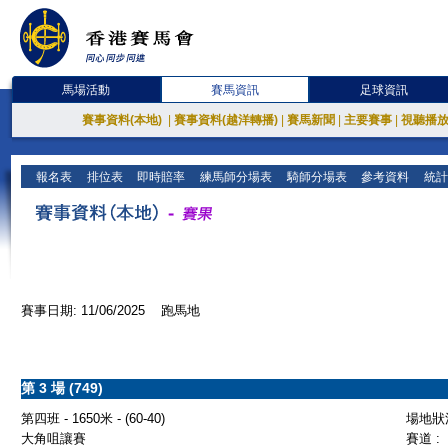
馬場活動
賽馬資訊
足球資訊
賽事資料(本地)
|
賽事資料(越洋轉播)
|
賽馬新聞
|
主要賽事
|
視聽播
報名表
排位表
即時賠率
練馬師分場表
騎師分場表
參考資料
統計
賽事日期: 11/06/2025 跑馬地
第 3 場 (749)
第四班 - 1650米 - (60-40)
場地狀況
大角咀讓賽
賽道 :