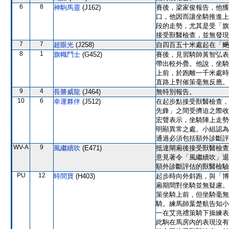
6
8
神駒馬靈
(J162)
賽後，梁家俊報告，他獲
口，他因而讓坐騎推進上
段的走勢，尤其是受「旗
接受獸醫檢查，並無發現
7
7
超眼光
(J258)
自四百五十米處起在「飈
8
1
旗幟鬥士
(G452)
賽後，見習騎師黃智弘表
帶出較外疊。他說，坐騎
上前，於跑離一千米處時
直路上對催策毫無反應。
9
4
長勝威龍
(J464)
無特別報告。
10
6
幸運夥伴
(J512)
在起步點接受獸醫檢查，
先鋒」之間受擠迫之際收
宏聲表示，坐騎陣上走勢
明顯異常之處。小組認為
通過必須包括額外診斷評
WV-A
9
風繼續吹
(E471)
抵達閘廂後接受獸醫檢查
意見著令「風繼續吹」退
額外診斷評估的獸醫檢驗
PU
12
時間寶
(H403)
起步時向外斜跑，與「博
廂期間對坐騎並無疑慮。
策坐騎上前，但坐騎毫無
騎。練馬師葉楚航告知小
一在艾兆禮策騎下操練表
此駒在馬房內的表現沒有