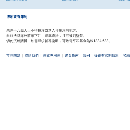
博彩要有節制
未滿十八歲人士不得投注或進入可投注的地方。
向非法或海外莊家下注，即屬違法，且可被判監禁。
切勿沉迷賭博，如需尋求輔導協助，可致電平和基金熱線1834 633。
常見問題
|
聯絡我們
|
傳媒專用區
|
網頁指南
|
規例
|
提倡有節制博彩
|
私隱