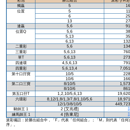
彩池
勝出組合
派彩 (HK$)
5
16
獨贏
5
11
位置
6
25
13
27
5,6
91
連贏
5,6
38
位置Q
5,13
35
6,13
132
5,6
134
二重彩
5,6,13
760
三重彩
5,6,13
273
單T
4,5,6,13
791
四連環
5,6,13,4
7,051
四重彩
10/5
228
第十口孖寶
10/6
166
8/10/5
1,573
第二口三寶
8/10/6
861
1,2,10/5,6,13
19,620
第五口孖T
8,12/1,8/1,3/7,8/1,10/5,6
18,971
六環彩
12/1/3/8/10/5
449,723
2 [艾兆禮]
騎師王 1
4 [告東尼]
練馬師王 1
派彩備註：於勝出組合中，「F」代表「任何組合」；「M」則代表「任何
序」。