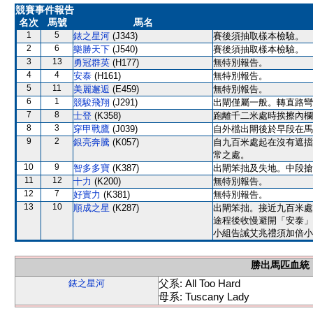
競賽事件報告
名次
馬號
馬名
1
5
錶之星河
(J343)
賽後須抽取樣本檢驗。
2
6
樂勝天下
(J540)
賽後須抽取樣本檢驗。
3
13
勇冠群英
(H177)
無特別報告。
4
4
安泰
(H161)
無特別報告。
5
11
美麗邂逅
(E459)
無特別報告。
6
1
競駿飛翔
(J291)
出閘僅屬一般。轉直路彎
7
8
士登
(K358)
跑離千二米處時挨擦內欄
8
3
穿甲戰鷹
(J039)
自外檔出閘後於早段在馬
9
2
銀亮奔騰
(K057)
自九百米處起在沒有遮擋
常之處。
10
9
智多多寶
(K387)
出閘笨拙及失地。中段搶
11
12
十力
(K200)
無特別報告。
12
7
好實力
(K381)
無特別報告。
13
10
順成之星
(K287)
出閘笨拙。接近九百米處
途程後收慢避開「安泰」
小組告誡艾兆禮須加倍小
勝出馬匹血統
父系: All Too Hard
錶之星河
母系: Tuscany Lady