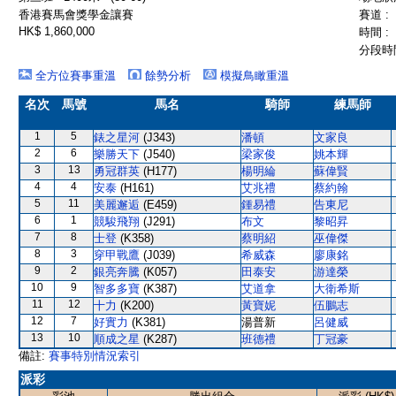
香港賽馬會獎學金讓賽
賽道 :
HK$ 1,860,000
時間 :
分段時間
全方位賽事重溫
餘勢分析
模擬鳥瞰重溫
名次
馬號
馬名
騎師
練馬師
1
5
錶之星河
(J343)
潘頓
文家良
2
6
樂勝天下
(J540)
梁家俊
姚本輝
3
13
勇冠群英
(H177)
楊明綸
蘇偉賢
4
4
安泰
(H161)
艾兆禮
蔡約翰
5
11
美麗邂逅
(E459)
鍾易禮
告東尼
6
1
競駿飛翔
(J291)
布文
黎昭昇
7
8
士登
(K358)
蔡明紹
巫偉傑
8
3
穿甲戰鷹
(J039)
希威森
廖康銘
9
2
銀亮奔騰
(K057)
田泰安
游達榮
10
9
智多多寶
(K387)
艾道拿
大衛希斯
11
12
十力
(K200)
黃寶妮
伍鵬志
12
7
好實力
(K381)
湯普新
呂健威
13
10
順成之星
(K287)
班德禮
丁冠豪
備註:
賽事特別情況索引
派彩