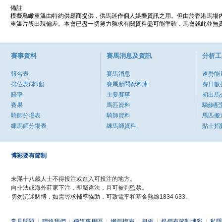
備註
模擬鳥瞰重溫由特約供應商提供，供馬迷作個人娛樂資訊之用。但由於香港馬場
重溫片段出現偏差。本會已盡一切努力務求有關資料盡可能準確，馬會就此並無責
賽事資料
賽馬消息及資訊
分析工
報名表
賽馬消息
速勢能
排位表(本地)
賽馬新聞資料庫
賽日數
賠率
主要賽事
初出馬
賽果
馬匹資料
騎練配
騎師分場表
騎師資料
馬匹搬
練馬師分場表
練馬師資料
貼士指
博彩要有節制
未滿十八歲人士不得投注或進入可投注的地方。
向非法或海外莊家下注，即屬違法，且可被判監禁。
切勿沉迷賭博，如需尋求輔導協助，可致電平和基金熱線1834 633。
常見問題
|
聯絡我們
|
傳媒專用區
|
網頁指南
|
規例
|
提倡有節制博彩
|
私隱