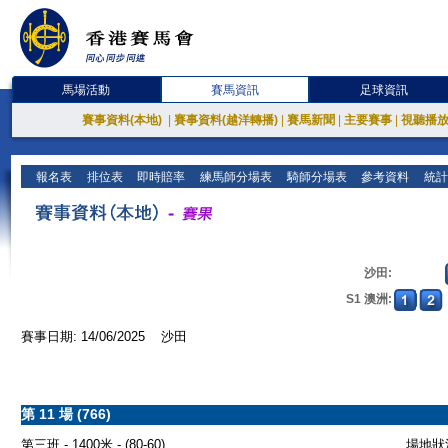
馬場活動
賽馬資訊
足球資訊
賽事資料(本地)
|
賽事資料(越洋轉播)
|
賽馬新聞
|
主要賽事
|
視聽播
報名表
排位表
即時賠率
練馬師分場表
騎師分場表
參考資料
統計
沙田:
S1 澳洲:
賽事日期: 14/06/2025 沙田
第 11 場 (766)
第三班 - 1400米 - (80-60)
場地狀況