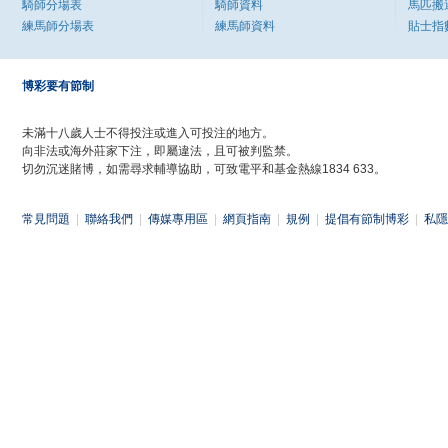
騎師分場表
騎師資料
馬匹搬
練馬師分場表
練馬師資料
貼士指
博彩要有節制
未滿十八歲人士不得投注或進入可投注的地方。
向非法或海外莊家下注，即屬違法，且可被判監禁。
切勿沉迷賭博，如需尋求輔導協助，可致電平和基金熱線1834 633。
常見問題
|
聯絡我們
|
傳媒專用區
|
網頁指南
|
規例
|
提倡有節制博彩
|
私隱