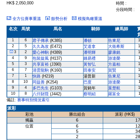
HK$ 2,050,000
時間 :
分段時間 :
全方位賽事重溫
餘勢分析
模擬鳥瞰重溫
名次
馬號
馬名
騎師
練馬師
1
6
君子傳承
(K385)
潘頓
告東尼
2
5
久久為攻
(E472)
艾道拿
大衛希斯
3
2
愛心神駒
(H389)
潘明輝
廖康銘
4
9
包裝旋風
(H137)
鍾易禮
游達榮
5
3
共享富裕
(J390)
黃智弘
方嘉柏
6
7
清雲龍駒
(K160)
田泰安
賀賢
7
1
快路
(H219)
湯普新
告東尼
8
10
同益善
(K254)
巴度
游達榮
9
4
多巴先生
(G103)
賀銘年
葉楚航
10
8
八仟財陞
(J442)
蔡明紹
羅富全
備註:
賽事特別情況索引
派彩
彩池
勝出組合
派彩 (HK$)
6
17
獨贏
6
12
位置
5
34
2
28