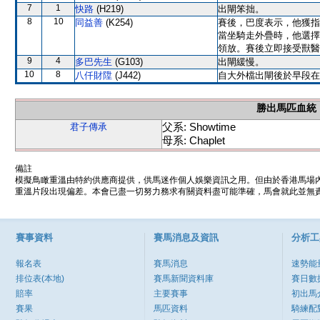
7
1
快路
(H219)
出閘笨拙。
8
10
同益善
(K254)
賽後，巴度表示，他獲指
當坐騎走外疊時，他選擇
領放。賽後立即接受獸醫
9
4
多巴先生
(G103)
出閘緩慢。
10
8
八仟財陞
(J442)
自大外檔出閘後於早段在
勝出馬匹血統
父系: Showtime
君子傳承
母系: Chaplet
備註
模擬鳥瞰重溫由特約供應商提供，供馬迷作個人娛樂資訊之用。但由於香港馬場
重溫片段出現偏差。本會已盡一切努力務求有關資料盡可能準確，馬會就此並無責
賽事資料
賽馬消息及資訊
分析工
報名表
賽馬消息
速勢能
排位表(本地)
賽馬新聞資料庫
賽日數
賠率
主要賽事
初出馬
賽果
馬匹資料
騎練配