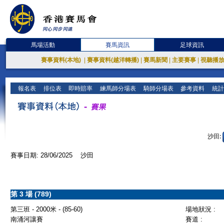
馬場活動
賽馬資訊
足球資訊
賽事資料(本地)
|
賽事資料(越洋轉播)
|
賽馬新聞
|
主要賽事
|
視聽播
報名表
排位表
即時賠率
練馬師分場表
騎師分場表
參考資料
統計
沙田:
賽事日期: 28/06/2025 沙田
第 3 場 (789)
第三班 - 2000米 - (85-60)
場地狀況 :
南涌河讓賽
賽道 :