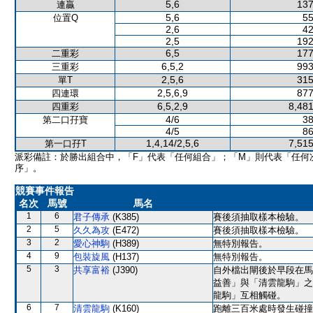
5,6
137
連贏
5,6
55
位置Q
2,6
42
2,5
192
6,5
177
二重彩
6,5,2
993
三重彩
2,5,6
315
單T
2,5,6,9
877
四連環
6,5,2,9
8,481
四重彩
4/6
38
第二口孖寶
4/5
86
1,4,14/2,5,6
7,515
第一口孖T
派彩備註：於勝出組合中，「F」代表「任何組合」；「M」則代表「任何
序」。
競賽事件報告
名次
馬號
馬名
1
6
君子傳承
(K385)
賽後須抽取樣本檢驗。
2
5
久久為攻
(E472)
賽後須抽取樣本檢驗。
3
2
愛心神駒
(H389)
無特別報告。
4
9
包裝旋風
(H137)
無特別報告。
5
3
共享富裕
(J390)
自外檔出閘後於早段在馬
益善」與「清雲龍駒」之
龍駒」互相觸碰。
6
7
清雲龍駒
(K160)
跑離三百米處時發生碰撞