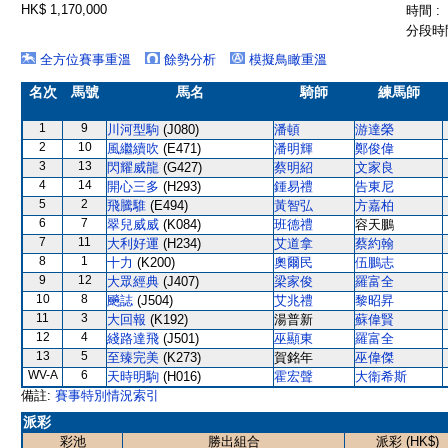
HK$ 1,170,000
時間 :
分段時間
全方位賽事重溫
餘勢分析
模擬鳥瞰重溫
名次
馬號
馬名
騎師
練馬師
1
9
川河型駒
(J080)
潘頓
游達榮
2
10
風繼續吹
(E471)
潘明輝
鄭俊偉
3
13
閃耀威龍
(G427)
蔡明紹
文家良
4
14
開心三多
(H293)
鍾易禮
告東尼
5
2
飛騰騅
(E494)
黃智弘
方嘉柏
6
7
翠兒威威
(K084)
班德禮
容天鵬
7
11
大利好運
(H234)
艾道拿
蔡約翰
8
1
十力
(K200)
奧爾民
伍鵬志
9
12
大眾經典
(J407)
梁家俊
羅富全
10
8
飈誌
(J504)
艾兆禮
黎昭昇
11
3
大回報
(K192)
湯普新
蘇偉賢
12
4
綫路達飛
(J501)
巫顯東
羅富全
13
5
至臻完美
(K273)
賀銘年
巫偉傑
WV-A
6
天時明駒
(H016)
霍宏聲
大衛希斯
備註:
賽事特別情況索引
派彩
彩池
勝出組合
派彩 (HK$)