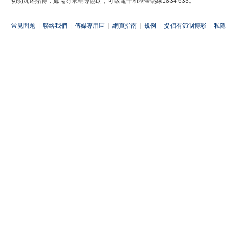
切勿沉迷賭博，如需尋求輔導協助，可致電平和基金熱線1834 633。
常見問題
|
聯絡我們
|
傳媒專用區
|
網頁指南
|
規例
|
提倡有節制博彩
|
私隱