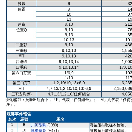
9
32
獨贏
9
14
位置
10
37
13
19
9,10
212
連贏
9,10
76
位置Q
9,13
35
10,13
101
9,10
436
二重彩
9,10,13
1,855
三重彩
9,10,13
426
單T
9,10,13,14
1,000
四連環
9,10,13,14
17,610
四重彩
1/6,9
103
第六口孖寶
1/10
117
1,2,10/10,13>6,9
6,235
第三口孖T
4,7,13/1,2,10/10,13>6,9
2,153,086
三T
4,7,13/1,2,10/任何組合
4,656
三T(安慰獎)
派彩備註：於勝出組合中，「F」代表「任何組合」；「M」則代表「任何
序」。
競賽事件報告
名次
馬號
馬名
1
9
川河型駒
(J080)
賽後須抽取樣本檢驗。
2
10
風繼續吹
(E471)
賽後須抽取樣本檢驗。