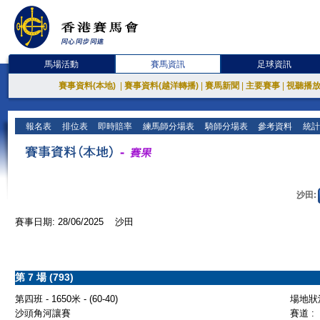
馬場活動
賽馬資訊
足球資訊
賽事資料(本地)
|
賽事資料(越洋轉播)
|
賽馬新聞
|
主要賽事
|
視聽播
報名表
排位表
即時賠率
練馬師分場表
騎師分場表
參考資料
統計
沙田:
賽事日期: 28/06/2025 沙田
第 7 場 (793)
第四班 - 1650米 - (60-40)
場地狀況
沙頭角河讓賽
賽道 :