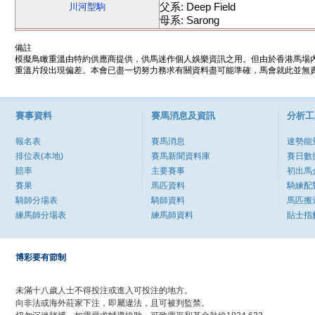
父系: Deep Field
川河型駒
母系: Sarong
備註
模擬鳥瞰重溫由特約供應商提供，供馬迷作個人娛樂資訊之用。但由於香港馬場
重溫片段出現偏差。本會已盡一切努力務求有關資料盡可能準確，馬會就此並無責
賽事資料
賽馬消息及資訊
分析工
報名表
賽馬消息
速勢能
排位表(本地)
賽馬新聞資料庫
賽日數
賠率
主要賽事
初出馬
賽果
馬匹資料
騎練配
騎師分場表
騎師資料
馬匹搬
練馬師分場表
練馬師資料
貼士指
博彩要有節制
未滿十八歲人士不得投注或進入可投注的地方。
向非法或海外莊家下注，即屬違法，且可被判監禁。