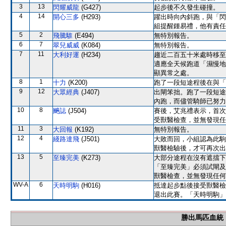
3
13
閃耀威龍
(G427)
起步後不久發生碰撞。
4
14
開心三多
(H293)
躍出時向內斜跑，與「閃
組提醒鍾易禮，他有責任
5
2
飛騰騅
(E494)
無特別報告。
6
7
翠兒威威
(K084)
無特別報告。
7
11
大利好運
(H234)
趨近二百五十米處時移至
適應全天候跑道「濕慢地
顯異常之處。
8
1
十力
(K200)
跑了一段短途程後在與「
9
12
大眾經典
(J407)
出閘笨拙。跑了一段短途
內跑，而儘管騎師已努力
10
8
飈誌
(J504)
賽後，艾兆禮表示，首次
受獸醫檢查，並無發現任
11
3
大回報
(K192)
無特別報告。
12
4
綫路達飛
(J501)
大敗而回，小組認為此駒
獸醫檢驗後，才可再次出
13
5
至臻完美
(K273)
大部分途程在沒有遮擋下
「至臻完美」必須試閘及
獸醫檢查，並無發現任何
WV-A
6
天時明駒
(H016)
抵達起步點後接受獸醫檢
退出此賽。「天時明駒」
勝出馬匹血統