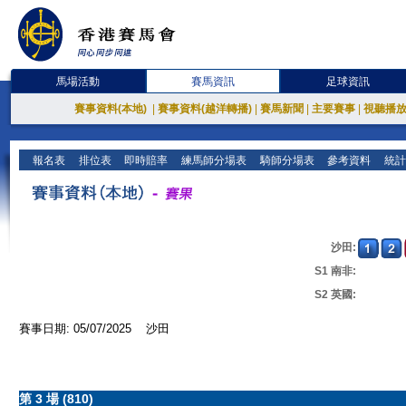
馬場活動
賽馬資訊
足球資訊
賽事資料(本地)
|
賽事資料(越洋轉播)
|
賽馬新聞
|
主要賽事
|
視聽播
報名表
排位表
即時賠率
練馬師分場表
騎師分場表
參考資料
統計
沙田:
S1 南非:
S2 英國:
賽事日期: 05/07/2025 沙田
第 3 場 (810)