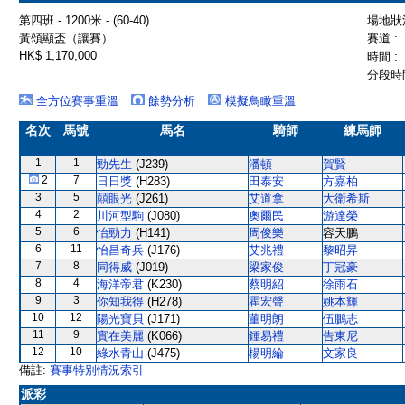
第四班 - 1200米 - (60-40)
場地狀況
黃頌顯盃（讓賽）
賽道 :
HK$ 1,170,000
時間 :
分段時間
全方位賽事重溫
餘勢分析
模擬鳥瞰重溫
名次
馬號
馬名
騎師
練馬師
1
1
勁先生
(J239)
潘頓
賀賢
2
7
日日獎
(H283)
田泰安
方嘉柏
3
5
囍眼光
(J261)
艾道拿
大衛希斯
4
2
川河型駒
(J080)
奧爾民
游達榮
5
6
怡勁力
(H141)
周俊樂
容天鵬
6
11
怡昌奇兵
(J176)
艾兆禮
黎昭昇
7
8
同得威
(J019)
梁家俊
丁冠豪
8
4
海洋帝君
(K230)
蔡明紹
徐雨石
9
3
你知我得
(H278)
霍宏聲
姚本輝
10
12
陽光寶貝
(J171)
董明朗
伍鵬志
11
9
實在美麗
(K066)
鍾易禮
告東尼
12
10
綠水青山
(J475)
楊明綸
文家良
備註:
賽事特別情況索引
派彩