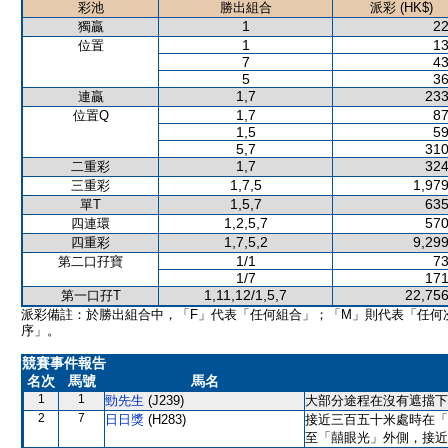
彩池
勝出組合
派彩 (HK$)
1
22
獨贏
1
13
位置
7
43
5
36
1,7
233
連贏
1,7
87
位置Q
1,5
59
5,7
310
1,7
324
二重彩
1,7,5
1,979
三重彩
1,5,7
635
單T
1,2,5,7
570
四連環
1,7,5,2
9,299
四重彩
1/1
73
第二口孖寶
1/7
171
1,11,12/1,5,7
22,756
第一口孖T
派彩備註：於勝出組合中，「F」代表「任何組合」；「M」則代表「任何
序」。
競賽事件報告
名次
馬號
馬名
1
1
勁先生
(J239)
大部分途程在沒有遮擋下
2
7
日日獎
(H283)
接近三百五十米處時在「
至「囍眼光」外側，接近