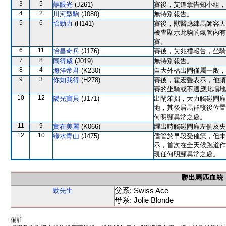
3
5
囍眼光
(J261)
賽後，艾道拿告知小組，
4
2
川河型駒
(J080)
無特別報告。
5
6
怡勁力
(H141)
賽後，獸醫應練馬師容天
檢查顯示此駒的氣管內有
賽。
6
11
怡昌奇兵
(J176)
賽後，艾兆禮報告，坐騎
7
8
同得威
(J019)
無特別報告。
8
4
海洋帝君
(K230)
自大外檔出閘僅屬一般，
9
3
你知我得
(H278)
賽後，霍宏聲表示，他須
賽的坐騎或不適應此場地
10
12
陽光寶貝
(J171)
出閘笨拙，大力觸碰閘廂
地，其後居馬群較後位置
何明顯異常之處。
11
9
實在美麗
(K066)
躍出時觸碰閘廂左側及失
12
10
綠水青山
(J475)
儘管於早段受催策，但未
示，首次在全天候跑道作
現任何明顯異常之處。
勝出馬匹血統
父系: Swiss Ace
勁先生
母系: Jolie Blonde
備註