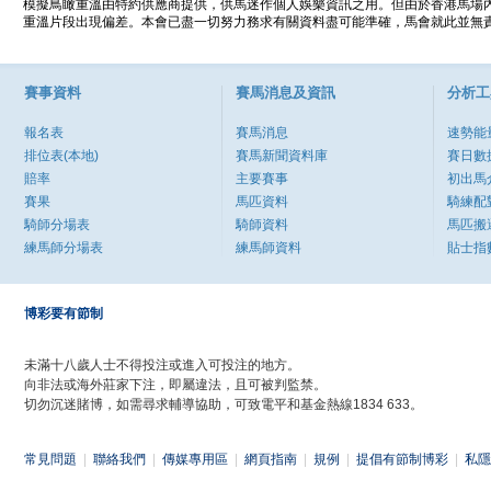
模擬鳥瞰重溫由特約供應商提供，供馬迷作個人娛樂資訊之用。但由於香港馬場
重溫片段出現偏差。本會已盡一切努力務求有關資料盡可能準確，馬會就此並無責
賽事資料
賽馬消息及資訊
分析工
報名表
賽馬消息
速勢能
排位表(本地)
賽馬新聞資料庫
賽日數
賠率
主要賽事
初出馬
賽果
馬匹資料
騎練配
騎師分場表
騎師資料
馬匹搬
練馬師分場表
練馬師資料
貼士指
博彩要有節制
未滿十八歲人士不得投注或進入可投注的地方。
向非法或海外莊家下注，即屬違法，且可被判監禁。
切勿沉迷賭博，如需尋求輔導協助，可致電平和基金熱線1834 633。
常見問題
|
聯絡我們
|
傳媒專用區
|
網頁指南
|
規例
|
提倡有節制博彩
|
私隱