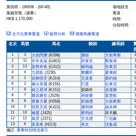
第四班 - 1800米 - (60-40)
場地狀況 :
葉錫安瓶（讓賽）
賽道 :
HK$ 1,170,000
時間 :
分段時間 :
全方位賽事重溫
餘勢分析
模擬鳥瞰重溫
名次
馬號
馬名
騎師
練馬師
1
3
火焰閃爍
(K098)
潘頓
大衛希斯
2
11
年年友福
(G463)
田泰安
鄭俊偉
3
13
架勢奇爸
(G312)
楊明綸
告東尼
4
4
九因歌
(J230)
奧爾民
廖康銘
5
1
首飾悟空
(K314)
艾道拿
蔡約翰
6
2
爆出美麗
(K155)
巴度
告東尼
7
9
錶之星球
(K151)
賀銘年
游達榮
8
7
耀昌勝世
(J529)
周俊樂
葉楚航
9
8
青春力量
(H358)
班德禮
大衛希斯
10
5
怪獸叉燒
(K415)
潘明輝
姚本輝
11
10
極靈
(J425)
蔡明紹
容天鵬
12
12
風雲
(J371)
艾兆禮
丁冠豪
13
6
富喜來
(H213)
布文
沈集成
備註:
賽事特別情況索引