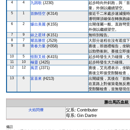
4
4
九因歌
(J230)
起步時向外斜跑，與「首
量」外側以繼續望空。
5
1
首飾悟空
(K314)
接近千二米處步速減慢時
潘明輝須確保在轉換跑線
6
2
爆出美麗
(K155)
出閘僅屬一般。直路彎受
外側以繼續望空。
7
9
錶之星球
(K151)
無特別報告。
8
7
耀昌勝世
(J529)
大部分途程在沒有遮擋下
9
8
青春力量
(H358)
賽後，班德禮報告，坐騎
以勁勢衝刺。賽後立即接
10
5
怪獸叉燒
(K415)
起步時發生大力碰撞，失
11
10
極靈
(J425)
起步時發生大力碰撞。
12
12
風雲
(J371)
賽後，艾兆禮表示，坐騎
賽後立即接受獸醫檢查，
13
6
富喜來
(H213)
出閘緩慢，其後在「首飾
在直路上對催策毫無反應
受獸醫檢查，並無發現任
勝出馬匹血統
父系: Contributer
火焰閃爍
母系: Gin Dartre
備註