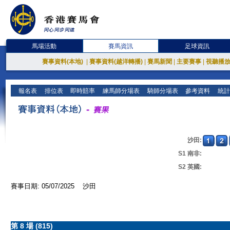
馬場活動
賽馬資訊
足球資訊
賽事資料(本地)
|
賽事資料(越洋轉播)
|
賽馬新聞
|
主要賽事
|
視聽播
報名表
排位表
即時賠率
練馬師分場表
騎師分場表
參考資料
統計
沙田:
S1 南非:
S2 英國:
賽事日期: 05/07/2025 沙田
第 8 場 (815)