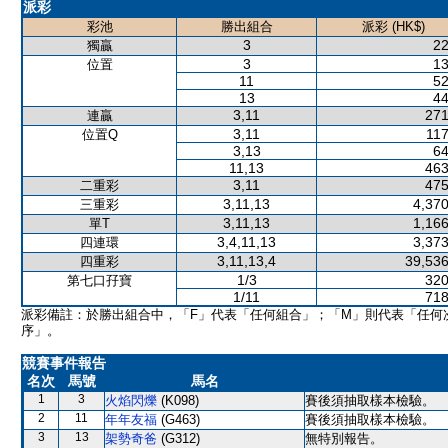
派彩
彩池
勝出組合
派彩 (HK$)
3
22
獨贏
3
13
位置
11
52
13
44
3,11
271
連贏
3,11
117
位置Q
3,13
64
11,13
463
3,11
475
二重彩
3,11,13
4,370
三重彩
3,11,13
1,166
單T
3,4,11,13
3,373
四連環
3,11,13,4
39,536
四重彩
1/3
320
第七口孖寶
1/11
718
派彩備註：於勝出組合中，「F」代表「任何組合」；「M」則代表「任何
序」。
競賽事件報告
名次
馬號
馬名
1
3
火焰閃爍
(K098)
賽後須抽取樣本檢驗。
2
11
年年友福
(G463)
賽後須抽取樣本檢驗。
3
13
架勢奇爸
(G312)
無特別報告。