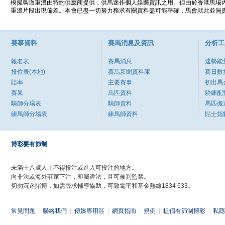
模擬鳥瞰重溫由特約供應商提供，供馬迷作個人娛樂資訊之用。但由於香港馬場
重溫片段出現偏差。本會已盡一切努力務求有關資料盡可能準確，馬會就此並無責
賽事資料
賽馬消息及資訊
分析工
報名表
賽馬消息
速勢能
排位表(本地)
賽馬新聞資料庫
賽日數
賠率
主要賽事
初出馬
賽果
馬匹資料
騎練配
騎師分場表
騎師資料
馬匹搬
練馬師分場表
練馬師資料
貼士指
博彩要有節制
未滿十八歲人士不得投注或進入可投注的地方。
向非法或海外莊家下注，即屬違法，且可被判監禁。
切勿沉迷賭博，如需尋求輔導協助，可致電平和基金熱線1834 633。
常見問題
|
聯絡我們
|
傳媒專用區
|
網頁指南
|
規例
|
提倡有節制博彩
|
私隱