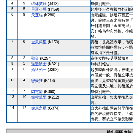
4
9
環球英雄
(J413)
無特別報告。
5
5
星運少爵
(H459)
起步後不久在被向外斜跑
6
8
天蓬貓
(K280)
出閘緩慢。接近四百五十
碰。跑離三百米處時在「
外斜跑避開「金風萬里」
安）略為帶向外跑。小組
離。
7
6
金風萬里
(K150)
賽後，艾兆禮表示，他獲
較標準時間略慢時，坐騎
有遮擋下走外疊。
8
2
戰寶
(K257)
賽後立即接受獸醫檢查，
9
1
遨遊波士
(K321)
無特別報告。
10
11
始終如一
(J392)
起步時向外斜跑，被碰撞
刺僅屬一般。賽後立即接
11
4
戀愛狂
(K118)
賽後，見習騎師黃寶妮表
廂左側及失地，其後居於
12
7
閃電箭
(K360)
無特別報告。
13
10
錢程萬里
(K212)
出閘笨拙，失去平衡及失
處。
14
12
健康之星
(G374)
自大外檔出閘後於早段在
駒的表現難以接受。「健
出賽。賽後立即接受獸醫
勝出馬匹血統