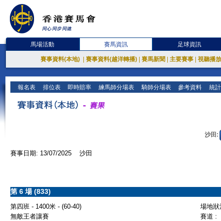
馬場活動
賽馬資訊
足球資訊
賽事資料(本地)
|
賽事資料(越洋轉播)
|
賽馬新聞
|
主要賽事
|
視聽播
報名表
排位表
即時賠率
練馬師分場表
騎師分場表
參考資料
統計
沙田:
賽事日期: 13/07/2025 沙田
第 6 場 (833)
第四班 - 1400米 - (60-40)
場地狀況
無敵王者讓賽
賽道 :