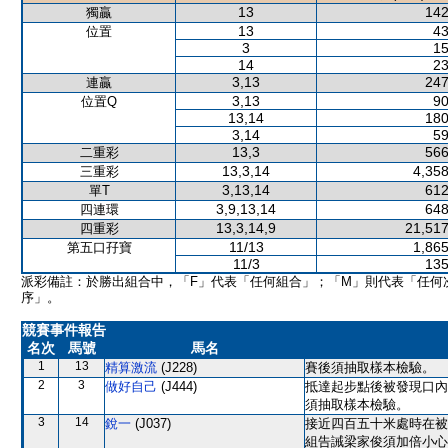
13
142
獨贏
13
43
位置
3
15
14
23
3,13
247
連贏
3,13
90
位置Q
13,14
180
3,14
59
13,3
566
二重彩
13,3,14
4,358
三重彩
3,13,14
612
單T
3,9,13,14
648
四連環
13,3,14,9
21,517
四重彩
11/13
1,865
第五口孖寶
11/3
135
派彩備註：於勝出組合中，「F」代表「任何組合」；「M」則代表「任何
序」。
競賽事件報告
名次
馬號
馬名
1
13
精算激流
(J228)
賽後須抽取樣本檢驗。
2
3
做好自己
(J444)
抵達起步點後被發現口內
須抽取樣本檢驗。
3
14
銳一
(J037)
接近四百五十米處時在被
組告誡梁家俊須加倍小心