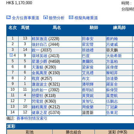
HK$ 1,170,000
時間 :
分段時間
全方位賽事重溫
餘勢分析
模擬鳥瞰重溫
名次
馬號
馬名
騎師
練馬師
1
13
精算激流
(J228)
田泰安
蔡約翰
2
3
做好自己
(J444)
霍宏聲
呂健威
3
14
銳一
(J037)
班德禮
容天鵬
4
9
環球英雄
(J413)
巴度
大衛希斯
5
5
星運少爵
(H459)
奧爾民
方嘉柏
6
8
天蓬貓
(K280)
梁家俊
巫偉傑
7
6
金風萬里
(K150)
艾兆禮
黎昭昇
8
2
戰寶
(K257)
布文
游達榮
9
1
遨遊波士
(K321)
潘明輝
羅富全
10
11
始終如一
(J392)
蔡明紹
蘇偉賢
11
4
戀愛狂
(K118)
黃寶妮
葉楚航
12
7
閃電箭
(K360)
黃智弘
伍鵬志
13
10
錢程萬里
(K212)
周俊樂
丁冠豪
14
12
健康之星
(G374)
湯普新
告東尼
備註:
賽事特別情況索引
派彩
彩池
勝出組合
派彩 (HK$)