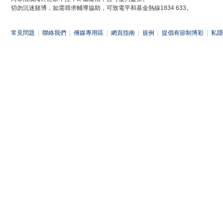
切勿沉迷賭博，如需尋求輔導協助，可致電平和基金熱線1834 633。
常見問題
|
聯絡我們
|
傳媒專用區
|
網頁指南
|
規例
|
提倡有節制博彩
|
私隱