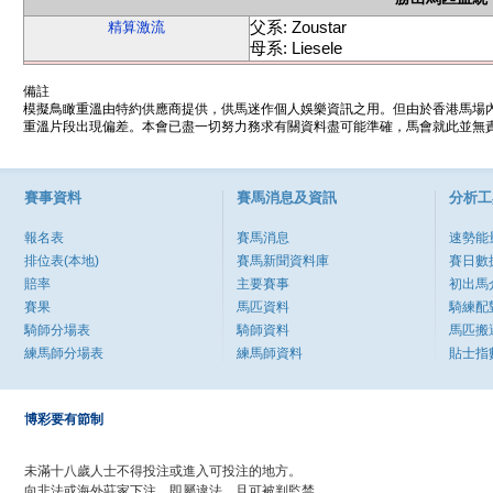
父系: Zoustar
精算激流
母系: Liesele
備註
模擬鳥瞰重溫由特約供應商提供，供馬迷作個人娛樂資訊之用。但由於香港馬場
重溫片段出現偏差。本會已盡一切努力務求有關資料盡可能準確，馬會就此並無責
賽事資料
賽馬消息及資訊
分析工
報名表
賽馬消息
速勢能
排位表(本地)
賽馬新聞資料庫
賽日數
賠率
主要賽事
初出馬
賽果
馬匹資料
騎練配
騎師分場表
騎師資料
馬匹搬
練馬師分場表
練馬師資料
貼士指
博彩要有節制
未滿十八歲人士不得投注或進入可投注的地方。
向非法或海外莊家下注，即屬違法，且可被判監禁。