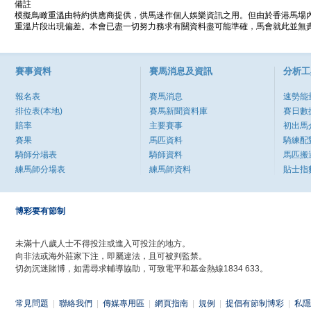
備註
模擬鳥瞰重溫由特約供應商提供，供馬迷作個人娛樂資訊之用。但由於香港馬場
重溫片段出現偏差。本會已盡一切努力務求有關資料盡可能準確，馬會就此並無責
賽事資料
賽馬消息及資訊
分析工
報名表
賽馬消息
速勢能
排位表(本地)
賽馬新聞資料庫
賽日數
賠率
主要賽事
初出馬
賽果
馬匹資料
騎練配
騎師分場表
騎師資料
馬匹搬
練馬師分場表
練馬師資料
貼士指
博彩要有節制
未滿十八歲人士不得投注或進入可投注的地方。
向非法或海外莊家下注，即屬違法，且可被判監禁。
切勿沉迷賭博，如需尋求輔導協助，可致電平和基金熱線1834 633。
常見問題
|
聯絡我們
|
傳媒專用區
|
網頁指南
|
規例
|
提倡有節制博彩
|
私隱