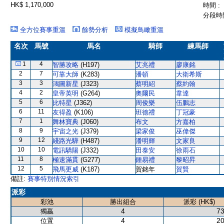
HK$ 1,170,000
時間 :
分段時間
全方位賽事重溫
餘勢分析
模擬鳥瞰重溫
名次
馬號
馬名
騎師
練馬師
1
4
智勝攻略
(H197)
艾兆禮
廖康銘
2
7
可靠大師
(K283)
潘頓
大衛希斯
3
3
鴻圖新星
(J323)
蔡明紹
蔡約翰
4
2
皇帝英明
(G264)
奧爾民
韋達
5
6
比特星
(J362)
周俊樂
伍鵬志
6
11
友得盈
(K106)
班德禮
丁冠豪
7
1
舞林寶典
(J060)
布文
方嘉柏
8
9
宇宙之光
(J379)
梁家俊
巫偉傑
9
12
綫路光驊
(H487)
潘明輝
文家良
10
10
電訊驕陽
(J332)
田泰安
徐雨石
11
8
極速滿貫
(G277)
鍾易禮
黎昭昇
12
5
飛馬更威
(K187)
賀銘年
賀賢
備註:
賽事特別情況索引
派彩
彩池
勝出組合
派彩 (HK$)
4
73
獨贏
4
20
位置