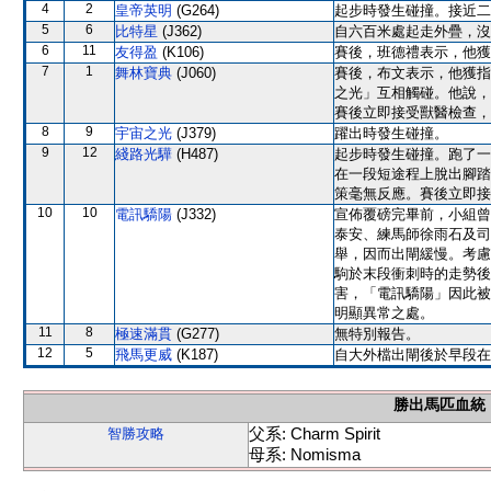
4
2
皇帝英明
(G264)
起步時發生碰撞。接近二
5
6
比特星
(J362)
自六百米處起走外疊，沒
6
11
友得盈
(K106)
賽後，班德禮表示，他獲
7
1
舞林寶典
(J060)
賽後，布文表示，他獲指
之光」互相觸碰。他說，
賽後立即接受獸醫檢查，
8
9
宇宙之光
(J379)
躍出時發生碰撞。
9
12
綫路光驊
(H487)
起步時發生碰撞。跑了一
在一段短途程上脫出腳踏
策毫無反應。賽後立即接
10
10
電訊驕陽
(J332)
宣佈覆磅完畢前，小組曾
泰安、練馬師徐雨石及司
舉，因而出閘緩慢。考慮
駒於末段衝刺時的走勢後
害，「電訊驕陽」因此被
明顯異常之處。
11
8
極速滿貫
(G277)
無特別報告。
12
5
飛馬更威
(K187)
自大外檔出閘後於早段在
勝出馬匹血統
父系: Charm Spirit
智勝攻略
母系: Nomisma