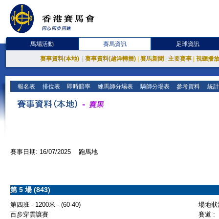
馬場活動
賽馬資訊
足球資訊
賽事資料(本地)
|
賽事資料(越洋轉播)
|
賽馬新聞
|
主要賽事
|
視聽播
報名表
排位表
即時賠率
練馬師分場表
騎師分場表
參考資料
統計
賽事日期: 16/07/2025 跑馬地
第 5 場 (843)
第四班 - 1200米 - (60-40)
場地狀況
百步穿雲讓賽
賽道 :