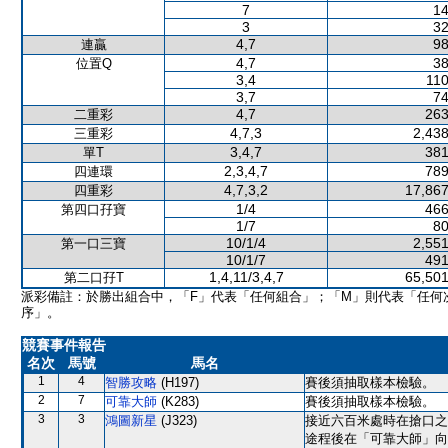
7
14
3
32
4,7
98
連贏
4,7
38
位置Q
3,4
110
3,7
74
4,7
263
二重彩
4,7,3
2,438
三重彩
3,4,7
381
單T
2,3,4,7
789
四連環
4,7,3,2
17,867
四重彩
1/4
466
第四口孖寶
1/7
80
10/1/4
2,551
第一口三寶
10/1/7
491
1,4,11/3,4,7
65,501
第二口孖T
派彩備註：於勝出組合中，「F」代表「任何組合」；「M」則代表「任何
序」。
競賽事件報告
名次
馬號
馬名
1
4
智勝攻略
(H197)
賽後須抽取樣本檢驗。
2
7
可靠大師
(K283)
賽後須抽取樣本檢驗。
3
3
鴻圖新星
(J323)
接近六百米處時在搶口之
途程後在「可靠大師」向