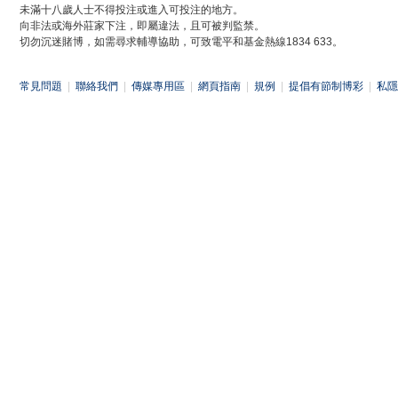
未滿十八歲人士不得投注或進入可投注的地方。
向非法或海外莊家下注，即屬違法，且可被判監禁。
切勿沉迷賭博，如需尋求輔導協助，可致電平和基金熱線1834 633。
常見問題
|
聯絡我們
|
傳媒專用區
|
網頁指南
|
規例
|
提倡有節制博彩
|
私隱