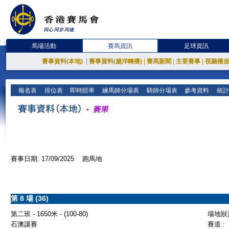
馬場活動
賽馬資訊
足球資訊
賽事資料(本地)
|
賽事資料(越洋轉播)
|
賽馬新聞
|
主要賽事
|
視聽播
報名表
排位表
即時賠率
練馬師分場表
騎師分場表
參考資料
統計
賽事日期: 17/09/2025 跑馬地
第 8 場 (36)
第二班 - 1650米 - (100-80)
場地狀況
石澳讓賽
賽道 :