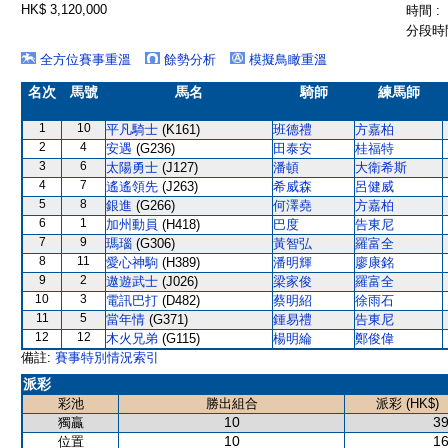
HK$ 3,120,000
時間 :
分段時間
全方位賽事重溫
餘勢分析
模擬鳥瞰重溫
名次
馬號
馬名
騎師
練馬師
1
10
平凡騎士
(K161)
班德禮
方嘉柏
2
4
安遇
(G236)
田泰安
桂福特
3
6
太陽勇士
(J127)
潘頓
大衛希斯
4
7
遙遙領先
(J263)
希威森
呂健威
5
8
銀進
(G266)
何澤堯
方嘉柏
6
1
加州動員
(H418)
巴度
告東尼
7
9
瑪瑙
(G306)
黃智弘
羅富全
8
11
愛心神駒
(H389)
潘明輝
廖康銘
9
2
遨遊武士
(J026)
梁家俊
羅富全
10
3
電訊巴打
(D482)
蔡明紹
徐雨石
11
5
當年情
(G371)
鍾易禮
告東尼
12
12
木火兄弟
(G115)
楊明綸
鄭俊偉
備註:
賽事特別情況索引
派彩
彩池
勝出組合
派彩 (HK$)
10
39
獨贏
10
16
位置