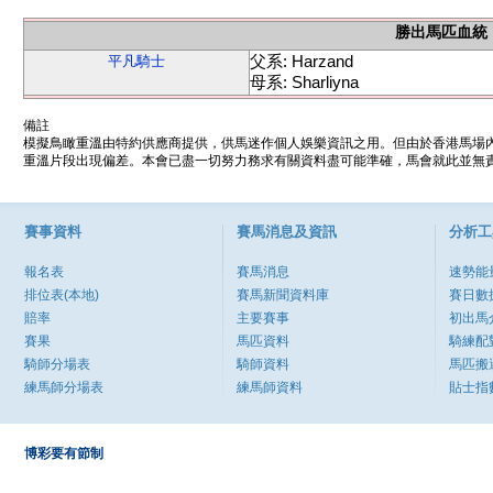
勝出馬匹血統
父系: Harzand
平凡騎士
母系: Sharliyna
備註
模擬鳥瞰重溫由特約供應商提供，供馬迷作個人娛樂資訊之用。但由於香港馬場
重溫片段出現偏差。本會已盡一切努力務求有關資料盡可能準確，馬會就此並無責
賽事資料
賽馬消息及資訊
分析工
報名表
賽馬消息
速勢能
排位表(本地)
賽馬新聞資料庫
賽日數
賠率
主要賽事
初出馬
賽果
馬匹資料
騎練配
騎師分場表
騎師資料
馬匹搬
練馬師分場表
練馬師資料
貼士指
博彩要有節制