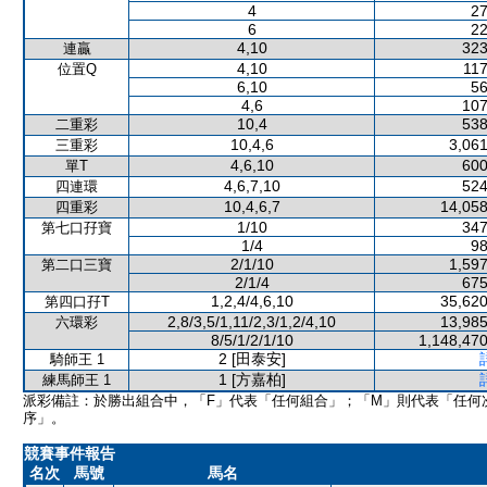
4
27
6
22
4,10
323
連贏
4,10
117
位置Q
6,10
56
4,6
107
10,4
538
二重彩
10,4,6
3,061
三重彩
4,6,10
600
單T
4,6,7,10
524
四連環
10,4,6,7
14,058
四重彩
1/10
347
第七口孖寶
1/4
98
2/1/10
1,597
第二口三寶
2/1/4
675
1,2,4/4,6,10
35,620
第四口孖T
2,8/3,5/1,11/2,3/1,2/4,10
13,985
六環彩
8/5/1/2/1/10
1,148,470
2 [田泰安]
騎師王 1
1 [方嘉柏]
練馬師王 1
派彩備註：於勝出組合中，「F」代表「任何組合」；「M」則代表「任何
序」。
競賽事件報告
名次
馬號
馬名