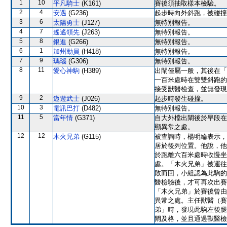
1
10
平凡騎士
(K161)
賽後須抽取樣本檢驗。
2
4
安遇
(G236)
起步時向外斜跑，被碰撞
3
6
太陽勇士
(J127)
無特別報告。
4
7
遙遙領先
(J263)
無特別報告。
5
8
銀進
(G266)
無特別報告。
6
1
加州動員
(H418)
無特別報告。
7
9
瑪瑙
(G306)
無特別報告。
8
11
愛心神駒
(H389)
出閘僅屬一般，其後在「
一百米處時在雙雙斜跑的
接受獸醫檢查，並無發現
9
2
遨遊武士
(J026)
起步時發生碰撞。
10
3
電訊巴打
(D482)
無特別報告。
11
5
當年情
(G371)
自大外檔出閘後於早段在
顯異常之處。
12
12
木火兄弟
(G115)
被查詢時，楊明綸表示，
居於後列位置。他說，他
於跑離六百米處時收慢坐
處。「木火兄弟」被運往
敗而回，小組認為此駒的
醫檢驗後，才可再次出賽。
「木火兄弟」於賽後曾由
異常之處。主任獸醫（賽
弟」時，發現此駒左後腿
閘及格，並且通過獸醫檢