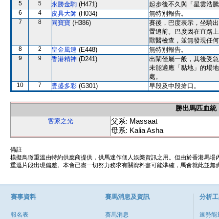
5
5
永勝金駒
(H471)
起步後不久與「星雲浩騰
6
4
皮具大師
(H034)
無特別報告。
7
8
同寶寶
(H386)
賽後，巴度表示，坐騎出
置追前。巴度因在直路上
獸醫檢查，並無發現任何
8
2
皇金風速
(E448)
無特別報告。
9
9
香港精神
(D241)
出閘僅屬一般，其後受急
未能適應「黏地」的場地
處。
10
7
豐盛多彩
(G301)
早段及中段搶口。
勝出馬匹血統
父系: Massaat
客家之光
母系: Kalia Asha
備註
模擬鳥瞰重溫由特約供應商提供，供馬迷作個人娛樂資訊之用。但由於香港馬場
重溫片段出現偏差。本會已盡一切努力務求有關資料盡可能準確，馬會就此並無責
賽事資料
賽馬消息及資訊
分析工
報名表
賽馬消息
速勢能