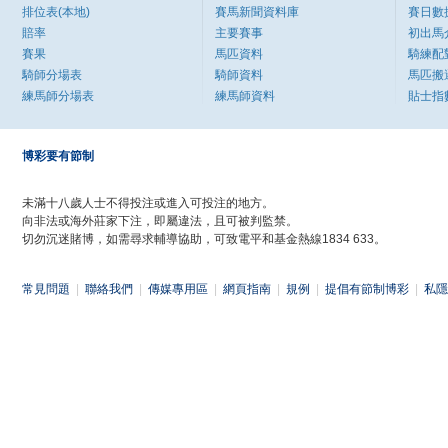
排位表(本地)
賽馬新聞資料庫
賽日數
賠率
主要賽事
初出馬
賽果
馬匹資料
騎練配
騎師分場表
騎師資料
馬匹搬
練馬師分場表
練馬師資料
貼士指
博彩要有節制
未滿十八歲人士不得投注或進入可投注的地方。
向非法或海外莊家下注，即屬違法，且可被判監禁。
切勿沉迷賭博，如需尋求輔導協助，可致電平和基金熱線1834 633。
常見問題
|
聯絡我們
|
傳媒專用區
|
網頁指南
|
規例
|
提倡有節制博彩
|
私隱