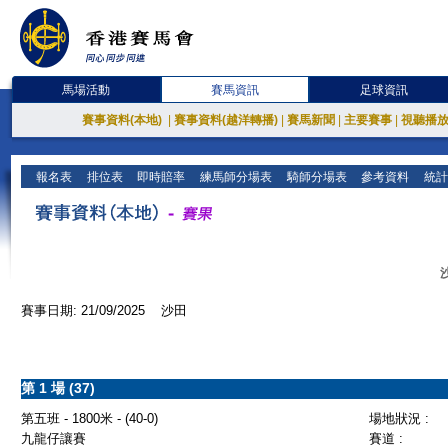
馬場活動
賽馬資訊
足球資訊
賽事資料(本地)
|
賽事資料(越洋轉播)
|
賽馬新聞
|
主要賽事
|
視聽播
報名表
排位表
即時賠率
練馬師分場表
騎師分場表
參考資料
統計
賽事日期: 21/09/2025 沙田
第 1 場 (37)
第五班 - 1800米 - (40-0)
場地狀況 :
九龍仔讓賽
賽道 :