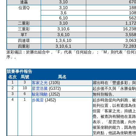
3,10
670
連贏
3,10
188
位置Q
3,6
108
6,10
562
3,10
1,172
二重彩
3,10,6
16,238
三重彩
3,6,10
3,558
單T
1,3,6,10
3,063
四連環
3,10,6,1
72,283
四重彩
派彩備註：於勝出組合中，「F」代表「任何組合」；「M」則代表「任何
序」。
競賽事件報告
名次
馬號
馬名
1
3
客家之光
(J105)
躍出時在「豐盛多彩」與
2
10
星雲浩騰
(G372)
起步後不久與「永勝金駒
3
6
駿彩飛馳
(J252)
無特別報告。
4
1
步風雷
(J452)
起步時急促向內斜跑，被
前列位置，以有遮擋為佳
但當「客家之光」持續上
疊。被查詢有關他在直路
表示，「星雲浩騰」向外
催策坐騎的能力，因為他
至終點，他認為坐騎應增