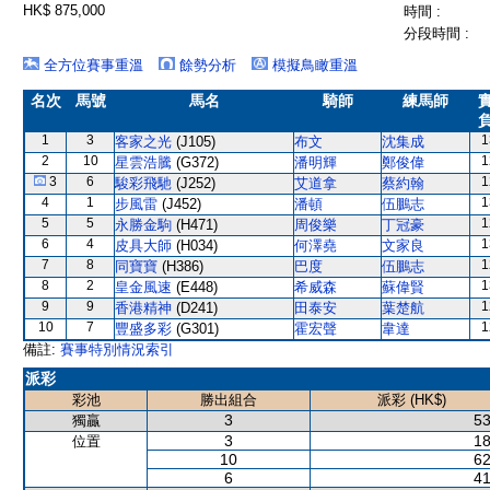
HK$ 875,000
時間 :
分段時間 :
全方位賽事重溫
餘勢分析
模擬鳥瞰重溫
名次
馬號
馬名
騎師
練馬師
1
3
1
客家之光
(J105)
布文
沈集成
2
10
1
星雲浩騰
(G372)
潘明輝
鄭俊偉
3
6
1
駿彩飛馳
(J252)
艾道拿
蔡約翰
4
1
1
步風雷
(J452)
潘頓
伍鵬志
5
5
1
永勝金駒
(H471)
周俊樂
丁冠豪
6
4
1
皮具大師
(H034)
何澤堯
文家良
7
8
1
同寶寶
(H386)
巴度
伍鵬志
8
2
1
皇金風速
(E448)
希威森
蘇偉賢
9
9
1
香港精神
(D241)
田泰安
葉楚航
10
7
1
豐盛多彩
(G301)
霍宏聲
韋達
備註:
賽事特別情況索引
派彩
彩池
勝出組合
派彩 (HK$)
3
53
獨贏
3
18
位置
10
62
6
41