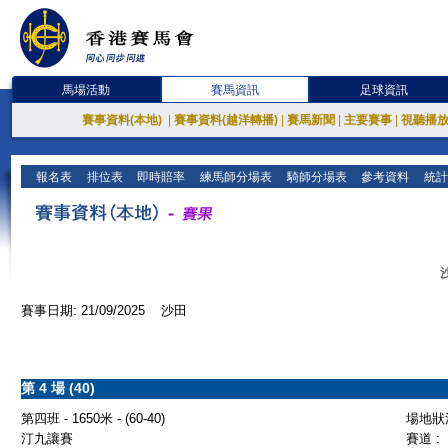
馬場活動
賽馬資訊
足球資訊
賽事資料(本地)
|
賽事資料(越洋轉播)
|
賽馬新聞
|
主要賽事
|
視聽播
報名表
排位表
即時賠率
練馬師分場表
騎師分場表
參考資料
統計
賽事日期: 21/09/2025 沙田
第 4 場 (40)
第四班 - 1650米 - (60-40)
場地狀況
汀九讓賽
賽道 :