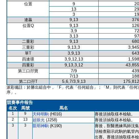
9
20
位置
13
29
3
19
9,13
376
連贏
9,13
126
位置Q
3,9
72
3,13
97
9,13
680
二重彩
9,13,3
3,945
三重彩
3,9,13
643
單T
3,9,12,13
1,598
四連環
9,13,3,12
43,855
四重彩
7/9
439
第三口孖寶
7/13
188
5,6,7/3,9,13
175,812
第二口孖T
派彩備註：於勝出組合中，「F」代表「任何組合」；「M」則代表「任何
序」。
競賽事件報告
名次
馬號
馬名
1
9
天時明駒
(H016)
賽後須抽取樣本檢驗。
2
13
超眼光
(J258)
賽後須抽取樣本檢驗。
3
3
凱明神駒
(K190)
賽後，獸醫應練馬師沈集
項檢查顯示此駒的氣管內
出賽。賽後須抽取樣本檢