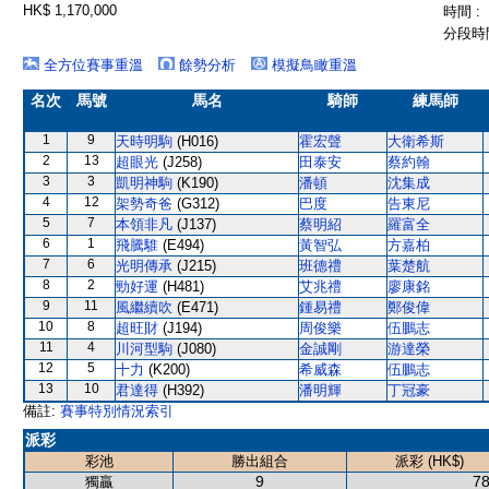
HK$ 1,170,000
時間 :
分段時間
全方位賽事重溫
餘勢分析
模擬鳥瞰重溫
名次
馬號
馬名
騎師
練馬師
1
9
天時明駒
(H016)
霍宏聲
大衛希斯
2
13
超眼光
(J258)
田泰安
蔡約翰
3
3
凱明神駒
(K190)
潘頓
沈集成
4
12
架勢奇爸
(G312)
巴度
告東尼
5
7
本領非凡
(J137)
蔡明紹
羅富全
6
1
飛騰騅
(E494)
黃智弘
方嘉柏
7
6
光明傳承
(J215)
班德禮
葉楚航
8
2
勁好運
(H481)
艾兆禮
廖康銘
9
11
風繼續吹
(E471)
鍾易禮
鄭俊偉
10
8
超旺財
(J194)
周俊樂
伍鵬志
11
4
川河型駒
(J080)
金誠剛
游達榮
12
5
十力
(K200)
希威森
伍鵬志
13
10
君達得
(H392)
潘明輝
丁冠豪
備註:
賽事特別情況索引
派彩
彩池
勝出組合
派彩 (HK$)
9
78
獨贏