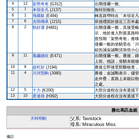
4
12
架勢奇爸
(G312)
出閘僅屬一般。
5
7
本領非凡
(J137)
無特別報告。
6
1
飛騰騅
(E494)
轉直路彎時在「本領非凡
7
6
光明傳承
(J215)
班德禮因於接近三百米處
8
2
勁好運
(H481)
出閘僅屬一般，其後受略
示，他於進入對面直路時
曾預期「架勢奇爸」會移
僅屬一般的坐騎受在「川
組告誡金誠剛須加倍小心
9
11
風繼續吹
(E471)
出閘僅屬一般。賽後，鍾
上前。他說，坐騎未能做
10
8
超旺財
(J194)
賽後立即接受獸醫檢查，
11
4
川河型駒
(J080)
賽後，金誠剛表示，儘管
走外疊，直路上未能以勁
之處。
12
5
十力
(K200)
大部分途程在沒有遮擋下
13
10
君達得
(H392)
大部分途程在沒有遮擋下
勝出馬匹血統
父系: Tavistock
天時明駒
母系: Miraculous Miss
備註