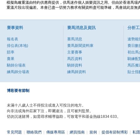
模擬鳥瞰重溫由特約供應商提供，供馬迷作個人娛樂資訊之用。但由於香港馬場
重溫片段出現偏差。本會已盡一切努力務求有關資料盡可能準確，馬會就此並無責
賽事資料
賽馬消息及資訊
分析工
報名表
賽馬消息
速勢能
排位表(本地)
賽馬新聞資料庫
賽日數
賠率
主要賽事
初出馬
賽果
馬匹資料
騎練配
騎師分場表
騎師資料
馬匹搬
練馬師分場表
練馬師資料
貼士指
博彩要有節制
未滿十八歲人士不得投注或進入可投注的地方。
向非法或海外莊家下注，即屬違法，且可被判監禁。
切勿沉迷賭博，如需尋求輔導協助，可致電平和基金熱線1834 633。
常見問題
|
聯絡我們
|
傳媒專用區
|
網頁指南
|
規例
|
提倡有節制博彩
|
私隱