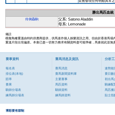
並無發現任何明顯異常之
勝出馬匹血統
父系: Satono Aladdin
伶俐驫駒
母系: Lemonade
備註
模擬鳥瞰重溫由特約供應商提供，供馬迷作個人娛樂資訊之用。但由於香港馬場
重溫片段出現偏差。本會已盡一切努力務求有關資料盡可能準確，馬會就此並無責
賽事資料
賽馬消息及資訊
分析工
報名表
賽馬消息
速勢能
排位表(本地)
賽馬新聞資料庫
賽日數
賠率
主要賽事
初出馬
賽果
馬匹資料
騎練配
騎師分場表
騎師資料
馬匹搬
練馬師分場表
練馬師資料
貼士指
博彩要有節制