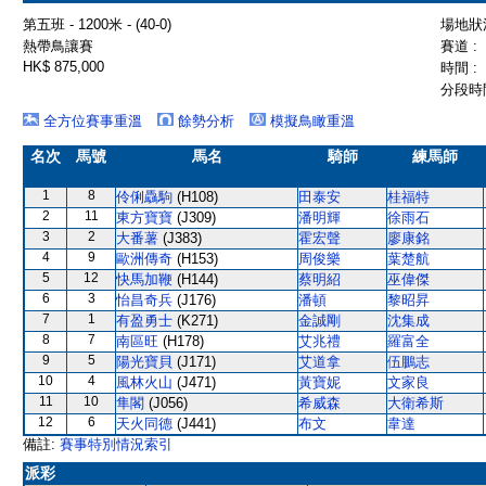
第五班 - 1200米 - (40-0)
場地狀況
熱帶鳥讓賽
賽道 :
HK$ 875,000
時間 :
分段時間
全方位賽事重溫
餘勢分析
模擬鳥瞰重溫
名次
馬號
馬名
騎師
練馬師
1
8
伶俐驫駒
(H108)
田泰安
桂福特
2
11
東方寶寶
(J309)
潘明輝
徐雨石
3
2
大番薯
(J383)
霍宏聲
廖康銘
4
9
歐洲傳奇
(H153)
周俊樂
葉楚航
5
12
快馬加鞭
(H144)
蔡明紹
巫偉傑
6
3
怡昌奇兵
(J176)
潘頓
黎昭昇
7
1
有盈勇士
(K271)
金誠剛
沈集成
8
7
南區旺
(H178)
艾兆禮
羅富全
9
5
陽光寶貝
(J171)
艾道拿
伍鵬志
10
4
風林火山
(J471)
黃寶妮
文家良
11
10
隼閣
(J056)
希威森
大衛希斯
12
6
天火同德
(J441)
布文
韋達
備註:
賽事特別情況索引
派彩