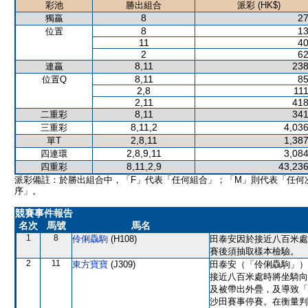
彩池
勝出組合
派彩 (HK$)
8
27
獨贏
8
13
位置
11
40
2
62
8,11
238
連贏
8,11
85
位置Q
2,8
111
2,11
418
8,11
341
二重彩
8,11,2
4,036
三重彩
2,8,11
1,387
單T
2,8,9,11
3,084
四連環
8,11,2,9
43,236
四重彩
派彩備註：於勝出組合中，「F」代表「任何組合」；「M」則代表「任何
序」。
競賽事件報告
名次
馬號
馬名
1
8
伶俐驫駒
(H108)
田泰安因於接近八百米處
賽後須抽取樣本檢驗。
2
11
東方寶寶
(J309)
田泰安（「伶俐驫駒」）
接近八百米處時將坐騎向
及被帶出外疊，及導致「
沙田賽事停賽。在衡量判