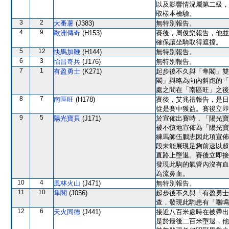
以及影響情況屬第二級，
取樣本檢驗。
3
2
大番薯
(J383)
無特別報告。
4
9
歐洲傳奇
(H153)
賽後，周俊樂報告，他並
確保讓坐騎取得遮擋。
5
12
快馬加鞭
(H144)
無特別報告。
6
3
怡昌奇兵
(J176)
無特別報告。
7
1
有盈勇士
(K271)
起步後不久與「隼閣」雙
閣」與略為向內斜跑的「
處之間在「南區旺」之後
8
7
南區旺
(H178)
賽後，艾兆禮報告，是日
從是賽中獲益。賽後立即
9
5
陽光寶貝
(J171)
於宣佈出賽時，「陽光寶
被不慎地宣佈為「陽光寶
練馬師伍鵬志因此項宣佈
段未能展現足夠前速以超
直路上墮退。賽後立即接
發現此駒的氣管內沒有血
為流鼻血。
10
4
風林火山
(J471)
無特別報告。
11
10
隼閣
(J056)
起步後不久與「有盈勇士
查，發現此駒患有「喘鳴
12
6
天火同德
(J441)
接近八百米處時在被帶出
是於最後二百米墮退，他