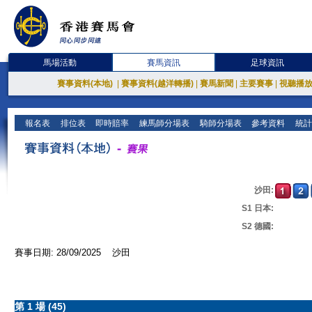
馬場活動
賽馬資訊
足球資訊
賽事資料(本地)
|
賽事資料(越洋轉播)
|
賽馬新聞
|
主要賽事
|
視聽播
報名表
排位表
即時賠率
練馬師分場表
騎師分場表
參考資料
統計
沙田:
S1 日本:
S2 德國:
賽事日期: 28/09/2025 沙田
第 1 場 (45)