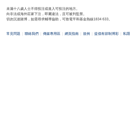
未滿十八歲人士不得投注或進入可投注的地方。
向非法或海外莊家下注，即屬違法，且可被判監禁。
切勿沉迷賭博，如需尋求輔導協助，可致電平和基金熱線1834 633。
常見問題
|
聯絡我們
|
傳媒專用區
|
網頁指南
|
規例
|
提倡有節制博彩
|
私隱