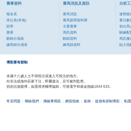
賽事資料
賽馬消息及資訊
分析工
報名表
賽馬消息
速勢能
排位表(本地)
賽馬新聞資料庫
賽日數
賠率
主要賽事
初出馬
賽果
馬匹資料
騎練配
騎師分場表
騎師資料
馬匹搬
練馬師分場表
練馬師資料
貼士指
博彩要有節制
未滿十八歲人士不得投注或進入可投注的地方。
向非法或海外莊家下注，即屬違法，且可被判監禁。
切勿沉迷賭博，如需尋求輔導協助，可致電平和基金熱線1834 633。
常見問題
|
聯絡我們
|
傳媒專用區
|
網頁指南
|
規例
|
提倡有節制博彩
|
私隱