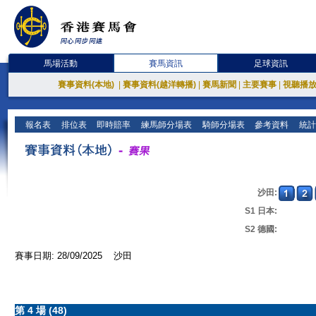
馬場活動
賽馬資訊
足球資訊
賽事資料(本地)
|
賽事資料(越洋轉播)
|
賽馬新聞
|
主要賽事
|
視聽播
報名表
排位表
即時賠率
練馬師分場表
騎師分場表
參考資料
統計
沙田:
S1 日本:
S2 德國:
賽事日期: 28/09/2025 沙田
第 4 場 (48)