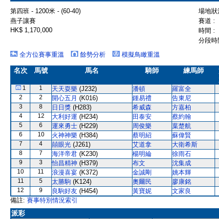
第四班 - 1200米 - (60-40)
場地狀況
燕子讓賽
賽道 :
HK$ 1,170,000
時間 :
分段時間
全方位賽事重溫
餘勢分析
模擬鳥瞰重溫
名次
馬號
馬名
騎師
練馬師
1
1
天天耍樂
(J232)
潘頓
羅富全
2
2
開心五月
(K016)
鍾易禮
告東尼
3
8
日日獎
(H283)
希威森
方嘉柏
4
12
大利好運
(H234)
田泰安
蔡約翰
5
6
運來勇士
(H229)
周俊樂
葉楚航
6
10
火神神樂
(H384)
蔡明紹
蘇偉賢
7
4
囍眼光
(J261)
艾道拿
大衛希斯
8
7
海洋帝君
(K230)
楊明綸
徐雨石
9
3
怡昌精神
(H379)
布文
沈集成
10
11
浪漫喜宴
(K372)
金誠剛
姚本輝
11
5
太勝駒
(K124)
奧爾民
廖康銘
12
9
良駒好友
(H454)
黃寶妮
文家良
備註:
賽事特別情況索引
派彩