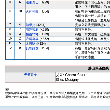
5
6
運來勇士
(H229)
躍出時在「開心五月」與
阻止，但「日日獎」仍向
6
10
火神神樂
(H384)
在配鞍房內重新裝上左前
出閘僅屬一般，其後在「
即接受獸醫檢查，並無發
7
4
囍眼光
(J261)
賽後立即接受獸醫檢查，
8
7
海洋帝君
(K230)
無特別報告。
9
3
怡昌精神
(H379)
賽後，布文報告，坐騎是
10
11
浪漫喜宴
(K372)
出閘笨拙及失地。賽後立
11
5
太勝駒
(K124)
無特別報告。
12
9
良駒好友
(H454)
賽後，見習騎師黃寶妮表
置，導致坐騎在直路上未
系部輕微擦傷。
勝出馬匹血統
父系: Charm Spirit
天天耍樂
母系: Musigny
備註
模擬鳥瞰重溫由特約供應商提供，供馬迷作個人娛樂資訊之用。但由於香港馬場
重溫片段出現偏差。本會已盡一切努力務求有關資料盡可能準確，馬會就此並無責