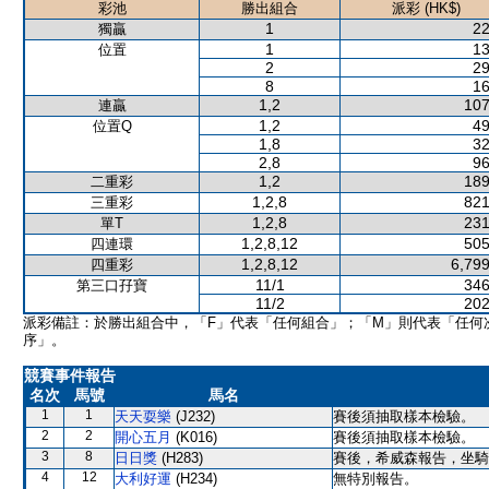
彩池
勝出組合
派彩 (HK$)
1
22
獨贏
1
13
位置
2
29
8
16
1,2
107
連贏
1,2
49
位置Q
1,8
32
2,8
96
1,2
189
二重彩
1,2,8
821
三重彩
1,2,8
231
單T
1,2,8,12
505
四連環
1,2,8,12
6,799
四重彩
11/1
346
第三口孖寶
11/2
202
派彩備註：於勝出組合中，「F」代表「任何組合」；「M」則代表「任何
序」。
競賽事件報告
名次
馬號
馬名
1
1
天天耍樂
(J232)
賽後須抽取樣本檢驗。
2
2
開心五月
(K016)
賽後須抽取樣本檢驗。
3
8
日日獎
(H283)
賽後，希威森報告，坐騎
4
12
大利好運
(H234)
無特別報告。