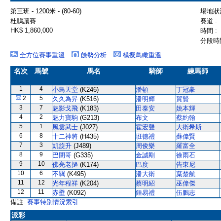
第三班 - 1200米 - (80-60)
場地狀況
杜鵑讓賽
賽道 :
HK$ 1,860,000
時間 :
分段時間
全方位賽事重溫
餘勢分析
模擬鳥瞰重溫
名次
馬號
馬名
騎師
練馬師
1
4
小鳥天堂
(K246)
潘頓
丁冠豪
2
5
久久為昇
(K516)
潘明輝
賀賢
3
7
魅影戈飛
(K183)
田泰安
姚本輝
4
2
魅力寶駒
(G213)
布文
蔡約翰
5
1
風雲武士
(J027)
霍宏聲
大衛希斯
6
8
十二神將
(H435)
班德禮
蘇偉賢
7
3
凱旋升
(J489)
周俊樂
羅富全
8
9
巴閉哥
(G335)
金誠剛
徐雨石
9
10
佛亮老撾
(K174)
巴度
告東尼
10
6
不羈
(K495)
潘大衛
葉楚航
11
12
光年程祥
(K204)
蔡明紹
巫偉傑
12
11
赤壁
(K092)
鍾易禮
伍鵬志
備註:
賽事特別情況索引
派彩