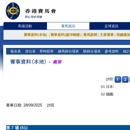
馬場活動
賽馬資訊
足球資訊
賽事資料(本地)
|
賽事資料(越洋轉播)
|
賽馬新聞
|
主要賽事
|
視聽播
報名表
排位表
即時賠率
練馬師分場表
騎師分場表
參考資料
統計
沙田:
S1 日本:
S2 德國:
賽事日期: 28/09/2025 沙田
第 7 場 (51)