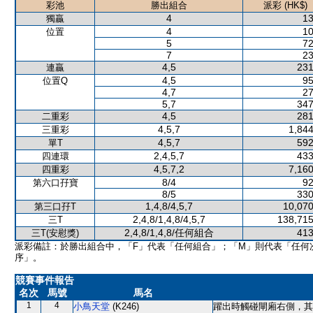
彩池
勝出組合
派彩 (HK$)
4
13
獨贏
4
10
位置
5
72
7
23
4,5
231
連贏
4,5
95
位置Q
4,7
27
5,7
347
4,5
281
二重彩
4,5,7
1,844
三重彩
4,5,7
592
單T
2,4,5,7
433
四連環
4,5,7,2
7,160
四重彩
8/4
92
第六口孖寶
8/5
330
1,4,8/4,5,7
10,070
第三口孖T
2,4,8/1,4,8/4,5,7
138,715
三T
2,4,8/1,4,8/任何組合
413
三T(安慰獎)
派彩備註：於勝出組合中，「F」代表「任何組合」；「M」則代表「任何
序」。
競賽事件報告
名次
馬號
馬名
1
4
小鳥天堂
(K246)
躍出時觸碰閘廂右側，其