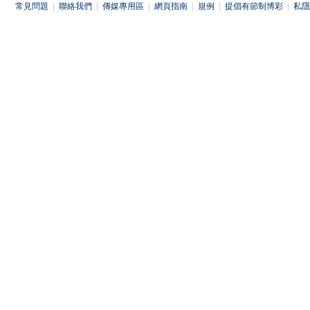
常見問題
|
聯絡我們
|
傳媒專用區
|
網頁指南
|
規例
|
提倡有節制博彩
|
私隱