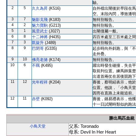
驗。
2
5
久久為昇
(K516)
自外檔出閘後於早段在馬
空。末段內閃，導致潘明
3
7
魅影戈飛
(K183)
無特別報告。
4
2
魅力寶駒
(G213)
無特別報告。
5
1
風雲武士
(J027)
出閘僅屬一般。
6
8
十二神將
(H435)
四百米處至三百米處之間
7
3
凱旋升
(J489)
無特別報告。
8
9
巴閉哥
(G335)
起步時向外斜跑，與「不
走外疊。
9
10
佛亮老撾
(K174)
無特別報告。
10
6
不羈
(K495)
躍出時發生碰撞，失去平
取前列位置。練馬師葉楚
出道首兩仗在居後競跑下
11
12
光年程祥
(K204)
賽後，蔡明紹表示，他於
位置。他說，「小鳥天堂
因而在直路上未能追前。
12
11
赤壁
(K092)
賽後，鍾易禮表示，他獲
十一日試閘時類似的跑法
勝出馬匹血統
父系: Toronado
小鳥天堂
母系: Devil In Her Heart