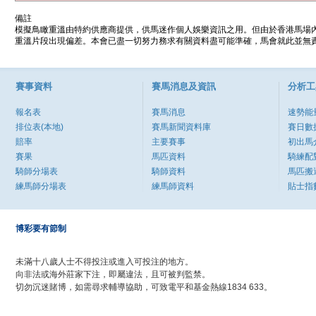
備註
模擬鳥瞰重溫由特約供應商提供，供馬迷作個人娛樂資訊之用。但由於香港馬場
重溫片段出現偏差。本會已盡一切努力務求有關資料盡可能準確，馬會就此並無責
賽事資料
賽馬消息及資訊
分析工
報名表
賽馬消息
速勢能
排位表(本地)
賽馬新聞資料庫
賽日數
賠率
主要賽事
初出馬
賽果
馬匹資料
騎練配
騎師分場表
騎師資料
馬匹搬
練馬師分場表
練馬師資料
貼士指
博彩要有節制
未滿十八歲人士不得投注或進入可投注的地方。
向非法或海外莊家下注，即屬違法，且可被判監禁。
切勿沉迷賭博，如需尋求輔導協助，可致電平和基金熱線1834 633。