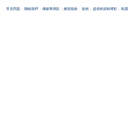
常見問題
|
聯絡我們
|
傳媒專用區
|
網頁指南
|
規例
|
提倡有節制博彩
|
私隱