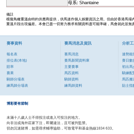
母系: Shantaine
備註
模擬鳥瞰重溫由特約供應商提供，供馬迷作個人娛樂資訊之用。但由於香港馬場
重溫片段出現偏差。本會已盡一切努力務求有關資料盡可能準確，馬會就此並無責
賽事資料
賽馬消息及資訊
分析工
報名表
賽馬消息
速勢能
排位表(本地)
賽馬新聞資料庫
賽日數
賠率
主要賽事
初出馬
賽果
馬匹資料
騎練配
騎師分場表
騎師資料
馬匹搬
練馬師分場表
練馬師資料
貼士指
博彩要有節制
未滿十八歲人士不得投注或進入可投注的地方。
向非法或海外莊家下注，即屬違法，且可被判監禁。
切勿沉迷賭博，如需尋求輔導協助，可致電平和基金熱線1834 633。