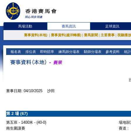
馬場活動
賽馬資訊
足球資訊
賽事資料(本地)
|
賽事資料(越洋轉播)
|
賽馬新聞
|
主要賽事
|
視聽播
報名表
排位表
即時賠率
練馬師分場表
騎師分場表
參考資料
統計
賽事日期: 04/10/2025 沙田
第 2 場 (67)
第五班 - 1400米 - (40-0)
場地狀況
南生圍讓賽
賽道 :