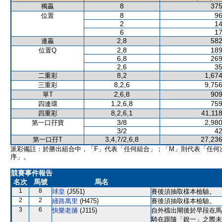
8
375
獨贏
8
96
位置
2
14
6
17
2,8
582
連贏
2,8
189
位置Q
6,8
269
2,6
35
8,2
1,674
二重彩
8,2,6
9,756
三重彩
2,6,8
909
單T
1,2,6,8
759
四連環
8,2,6,1
41,118
四重彩
3/8
2,980
第一口孖寶
3/2
42
3,4,7/2,6,8
27,236
第一口孖T
派彩備註：於勝出組合中，「F」代表「任何組合」；「M」則代表「任何
序」。
競賽事件報告
名次
馬號
馬名
1
8
球皇
(J551)
賽後須抽取樣本檢驗。
2
2
綫路萬里
(H475)
賽後須抽取樣本檢驗。
3
6
快樂老撾
(J115)
自外檔出閘後於早段在馬
騎在跟隨「銳一」之際未