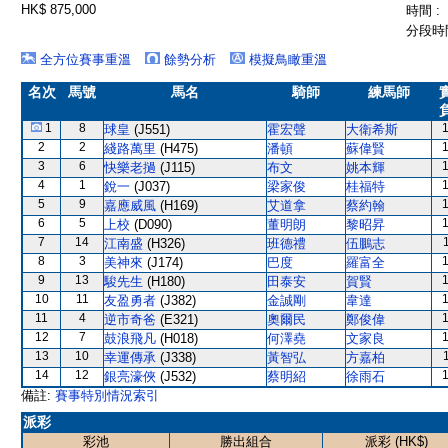
HK$ 875,000
時間 :
分段時間
全方位賽事重溫
餘勢分析
模擬鳥瞰重溫
名次
馬號
馬名
騎師
練馬師
1
8
球皇
(J551)
霍宏聲
大衛希斯
2
2
綫路萬里
(H475)
潘頓
蘇偉賢
3
6
快樂老撾
(J115)
布文
姚本輝
4
1
銳一
(J037)
梁家俊
桂福特
5
9
嘉應威風
(H169)
艾道拿
蔡約翰
6
5
上校
(D090)
董明朗
黎昭昇
7
14
江南盛
(H326)
班德禮
伍鵬志
8
3
美神來
(J174)
巴度
羅富全
9
13
駿先生
(H180)
田泰安
賀賢
10
11
友盈勇者
(J382)
金誠剛
韋達
11
4
逆市奇爸
(E321)
奧爾民
鄭俊偉
12
7
鼓浪飛凡
(H018)
何澤堯
文家良
13
10
幸運傳承
(J338)
黃智弘
方嘉柏
14
12
銀亮濠俠
(J532)
蔡明紹
徐雨石
備註:
賽事特別情況索引
派彩
彩池
勝出組合
派彩 (HK$)