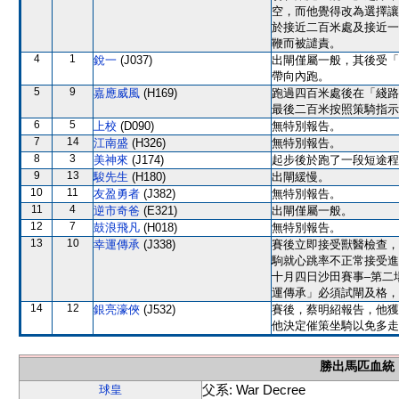
空，而他覺得改為選擇讓
於接近二百米處及接近一
鞭而被譴責。
4
1
銳一
(J037)
出閘僅屬一般，其後受「
帶向內跑。
5
9
嘉應威風
(H169)
跑過四百米處後在「綫路
最後二百米按照策騎指示
6
5
上校
(D090)
無特別報告。
7
14
江南盛
(H326)
無特別報告。
8
3
美神來
(J174)
起步後於跑了一段短途程
9
13
駿先生
(H180)
出閘緩慢。
10
11
友盈勇者
(J382)
無特別報告。
11
4
逆市奇爸
(E321)
出閘僅屬一般。
12
7
鼓浪飛凡
(H018)
無特別報告。
13
10
幸運傳承
(J338)
賽後立即接受獸醫檢查，
駒就心跳率不正常接受進一
十月四日沙田賽事–第二
運傳承」必須試閘及格，
14
12
銀亮濠俠
(J532)
賽後，蔡明紹報告，他獲
他決定催策坐騎以免多走
勝出馬匹血統
父系: War Decree
球皇