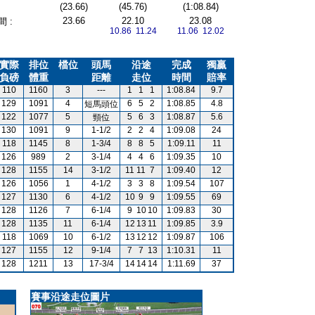
(23.66)
(45.76)
(1:08.84)
23.66
22.10
23.08
 :
10.86 11.24
11.06 12.02
實際
排位
檔位
頭馬
沿途
完成
獨贏
負磅
體重
距離
走位
時間
賠率
110
1160
3
---
1
1
1
1:08.84
9.7
129
1091
4
6
5
2
1:08.85
4.8
短馬頭位
122
1077
5
5
6
3
1:08.87
5.6
頸位
130
1091
9
1-1/2
2
2
4
1:09.08
24
118
1145
8
1-3/4
8
8
5
1:09.11
11
126
989
2
3-1/4
4
4
6
1:09.35
10
128
1155
14
3-1/2
11
11
7
1:09.40
12
126
1056
1
4-1/2
3
3
8
1:09.54
107
127
1130
6
4-1/2
10
9
9
1:09.55
69
128
1126
7
6-1/4
9
10
10
1:09.83
30
128
1135
11
6-1/4
12
13
11
1:09.85
3.9
118
1069
10
6-1/2
13
12
12
1:09.87
106
127
1155
12
9-1/4
7
7
13
1:10.31
11
128
1211
13
17-3/4
14
14
14
1:11.69
37
賽事沿途走位圖片