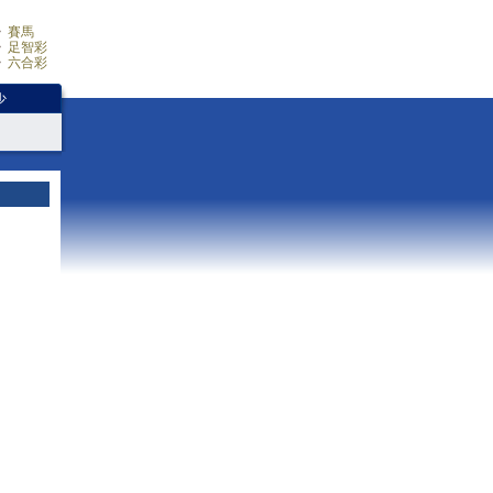
賽馬
足智彩
六合彩
少