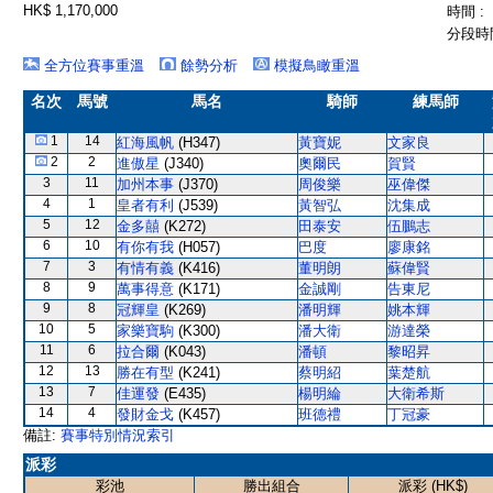
HK$ 1,170,000
時間 :
分段時間
全方位賽事重溫
餘勢分析
模擬鳥瞰重溫
名次
馬號
馬名
騎師
練馬師
1
14
紅海風帆
(H347)
黃寶妮
文家良
2
2
進傲星
(J340)
奧爾民
賀賢
3
11
加州本事
(J370)
周俊樂
巫偉傑
4
1
皇者有利
(J539)
黃智弘
沈集成
5
12
金多囍
(K272)
田泰安
伍鵬志
6
10
有你有我
(H057)
巴度
廖康銘
7
3
有情有義
(K416)
董明朗
蘇偉賢
8
9
萬事得意
(K171)
金誠剛
告東尼
9
8
冠輝皇
(K269)
潘明輝
姚本輝
10
5
家樂寶駒
(K300)
潘大衛
游達榮
11
6
拉合爾
(K043)
潘頓
黎昭昇
12
13
勝在有型
(K241)
蔡明紹
葉楚航
13
7
佳運發
(E435)
楊明綸
大衛希斯
14
4
發財金戈
(K457)
班德禮
丁冠豪
備註:
賽事特別情況索引
派彩
彩池
勝出組合
派彩 (HK$)