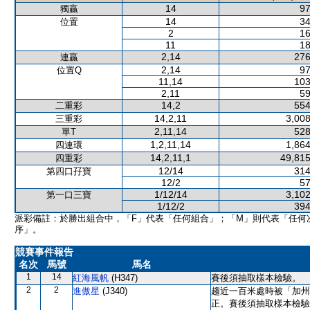
14
97
獨贏
14
34
位置
2
16
11
18
2,14
276
連贏
2,14
97
位置Q
11,14
103
2,11
59
14,2
554
二重彩
14,2,11
3,008
三重彩
2,11,14
528
單T
1,2,11,14
1,864
四連環
14,2,11,1
49,815
四重彩
12/14
314
第四口孖寶
12/2
57
1/12/14
3,102
第一口三寶
1/12/2
394
派彩備註：於勝出組合中，「F」代表「任何組合」；「M」則代表「任何
序」。
競賽事件報告
名次
馬號
馬名
1
14
紅海風帆
(H347)
賽後須抽取樣本檢驗。
2
2
進傲星
(J340)
趨近一百米處時被「加州
正。賽後須抽取樣本檢驗