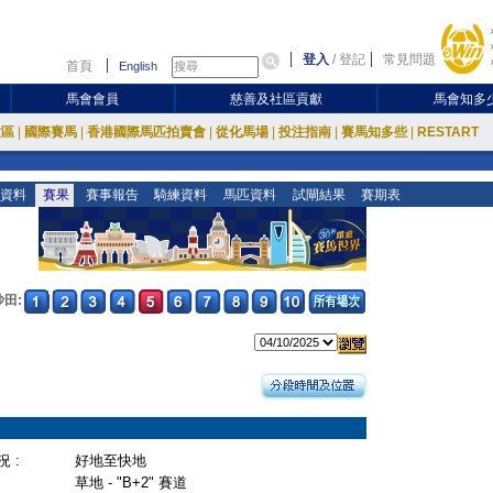
登入
/
登記
常見問題
首頁
English
馬會會員
慈善及社區貢獻
馬會知多
放區
|
國際賽馬
|
香港國際馬匹拍賣會
|
從化馬場
|
投注指南
|
賽馬知多些
|
RESTART
資料
賽果
賽事報告
騎練資料
馬匹資料
試閘結果
賽期表
沙田:
 :
好地至快地
草地 - "B+2" 賽道