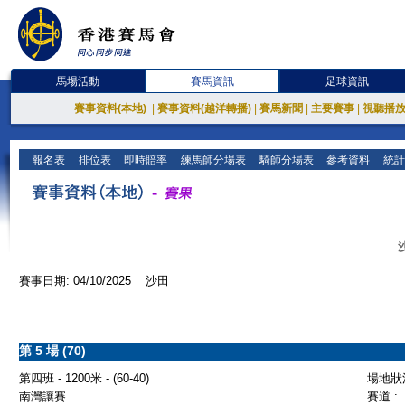
馬場活動
賽馬資訊
足球資訊
賽事資料(本地)
|
賽事資料(越洋轉播)
|
賽馬新聞
|
主要賽事
|
視聽播
報名表
排位表
即時賠率
練馬師分場表
騎師分場表
參考資料
統計
賽事日期: 04/10/2025 沙田
第 5 場 (70)
第四班 - 1200米 - (60-40)
場地狀況
南灣讓賽
賽道 :