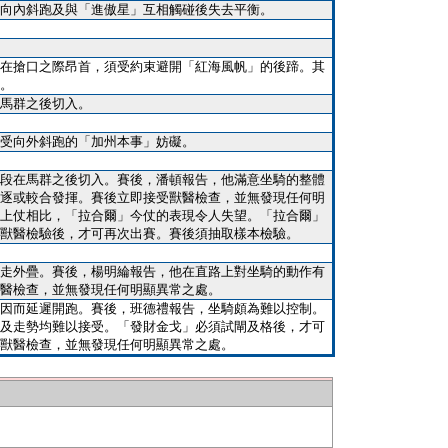
向內斜跑及與「進傲星」互相觸碰後失去平衡。
在搶口之際昂首，須受約束避開「紅海風帆」的後蹄。其
。
馬群之後切入。
受向外斜跑的「加州本事」妨礙。
段在馬群之後切入。賽後，潘頓報告，他滿意坐騎的整體
逐或較合發揮。賽後立即接受獸醫檢查，並無發現任何明
上仗相比，「拉合爾」今仗的表現令人失望。「拉合爾」
獸醫檢驗後，才可再次出賽。賽後須抽取樣本檢驗。
走外疊。賽後，楊明綸報告，他在直路上對坐騎的動作有
醫檢查，並無發現任何明顯異常之處。
因而延遲開跑。賽後，班德禮報告，坐騎頗為難以控制。
及走勢均難以接受。「發財金戈」必須試閘及格後，才可
獸醫檢查，並無發現任何明顯異常之處。