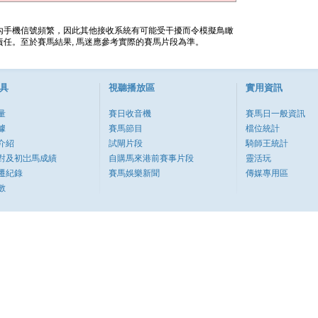
內手機信號頻繁，因此其他接收系統有可能受干擾而令模擬鳥瞰
任。至於賽馬結果, 馬迷應參考實際的賽馬片段為準。
具
視聽播放區
實用資訊
量
賽日收音機
賽馬日一般資訊
據
賽馬節目
檔位統計
介紹
試閘片段
騎師王統計
對及初岀馬成績
自購馬來港前賽事片段
靈活玩
遷紀錄
賽馬娛樂新聞
傳媒專用區
數