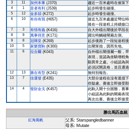
3
11
加州本事
(J370)
趨近一百米處時在催策下
4
1
皇者有利
(J539)
起步時發生碰撞。
5
12
金多囍
(K272)
起步時發生碰撞。
6
10
有你有我
(H057)
接近九百米處趨近彎位時
後在一段途程上持續搶口
7
3
有情有義
(K416)
自大外檔出閘後於早段在
8
9
萬事得意
(K171)
躍出時觸碰閘廂左側。
9
8
冠輝皇
(K269)
起步後跑了一段短途程後
10
5
家樂寶駒
(K300)
出閘笨拙，因而失地。
11
6
拉合爾
(K043)
自外檔出閘僅屬一般，早
表現，並認為坐騎增程角
顯異常之處。小組認為與
必須試閘及格，並且通過
12
13
勝在有型
(K241)
無特別報告。
13
7
佳運發
(E435)
大部分途程在沒有遮擋下
些疑慮。賽後立即接受獸
14
4
發財金戈
(K457)
此駒入閘十分困難，賽事
小組認為此駒的閘廂表現
再次出賽。賽後立即接受
勝出馬匹血統
父系: Starspangledbanner
紅海風帆
母系: Mutate