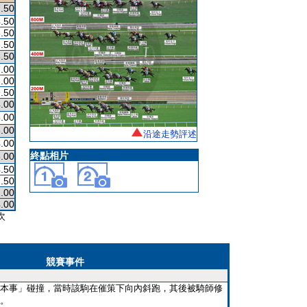
.50
.50
.50
.50
.50
.00
.00
.50
.00
.00
.00
沿途走勢評述
.00
終點相片
.00
.50
.50
.00
.00
次
競賽事件
本事」碰撞，當時該駒在催策下向內斜跑，其後被騎師修
。