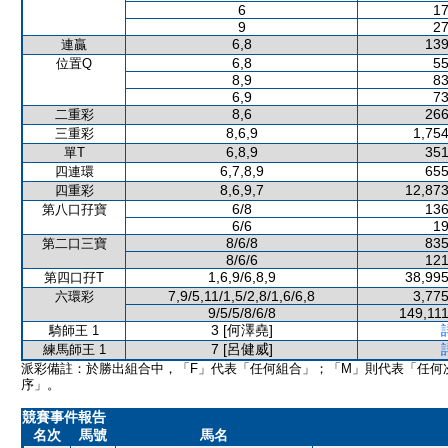
6
17
9
27
6,8
139
連贏
6,8
55
位置Q
8,9
83
6,9
73
8,6
266
二重彩
8,6,9
1,754
三重彩
6,8,9
351
單T
6,7,8,9
655
四連環
8,6,9,7
12,873
四重彩
6/8
136
第八口孖寶
6/6
19
8/6/8
835
第二口三寶
8/6/6
121
1,6,9/6,8,9
38,995
第四口孖T
7,9/5,11/1,5/2,8/1,6/6,8
3,775
六環彩
9/5/5/8/6/8
149,111
3 [何澤堯]
騎師王 1
7 [呂健威]
練馬師王 1
派彩備註：於勝出組合中，「F」代表「任何組合」；「M」則代表「任何
序」。
競賽事件報告
名次
馬號
馬名