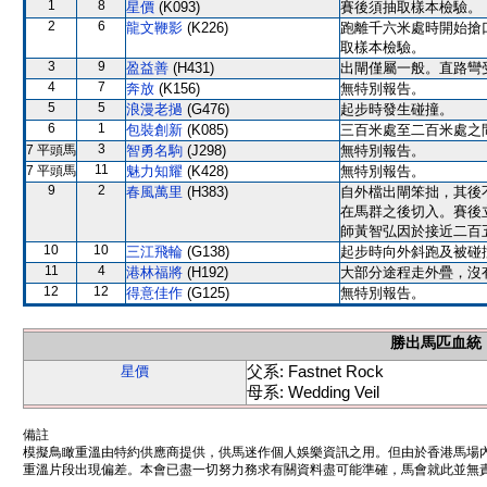
1
8
星價
(K093)
賽後須抽取樣本檢驗。
2
6
龍文鞭影
(K226)
跑離千六米處時開始搶
取樣本檢驗。
3
9
盈益善
(H431)
出閘僅屬一般。直路彎
4
7
奔放
(K156)
無特別報告。
5
5
浪漫老撾
(G476)
起步時發生碰撞。
6
1
包裝創新
(K085)
三百米處至二百米處之
3
7 平頭馬
智勇名駒
(J298)
無特別報告。
11
7 平頭馬
魅力知耀
(K428)
無特別報告。
9
2
春風萬里
(H383)
自外檔出閘笨拙，其後
在馬群之後切入。賽後
師黃智弘因於接近二百
10
10
三江飛輪
(G138)
起步時向外斜跑及被碰
11
4
港林福將
(H192)
大部分途程走外疊，沒
12
12
得意佳作
(G125)
無特別報告。
勝出馬匹血統
父系: Fastnet Rock
星價
母系: Wedding Veil
備註
模擬鳥瞰重溫由特約供應商提供，供馬迷作個人娛樂資訊之用。但由於香港馬場
重溫片段出現偏差。本會已盡一切努力務求有關資料盡可能準確，馬會就此並無責