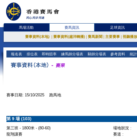
馬場活動
賽馬資訊
足球資訊
賽事資料(本地)
|
賽事資料(越洋轉播)
|
賽馬新聞
|
主要賽事
|
視聽播
報名表
排位表
即時賠率
練馬師分場表
騎師分場表
參考資料
統計
賽事日期: 15/10/2025 跑馬地
第 9 場 (103)
第三班 - 1800米 - (80-60)
場地狀況 :
龍翔讓賽
賽道 :