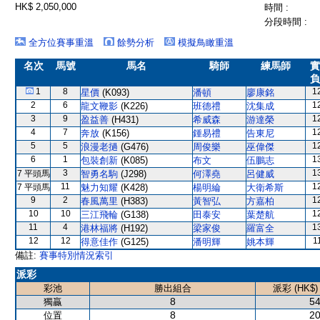
HK$ 2,050,000
時間 :
分段時間 :
全方位賽事重溫
餘勢分析
模擬鳥瞰重溫
名次
馬號
馬名
騎師
練馬師
實
負
1
8
1
星價
(K093)
潘頓
廖康銘
2
6
1
龍文鞭影
(K226)
班德禮
沈集成
3
9
1
盈益善
(H431)
希威森
游達榮
4
7
1
奔放
(K156)
鍾易禮
告東尼
5
5
1
浪漫老撾
(G476)
周俊樂
巫偉傑
6
1
1
包裝創新
(K085)
布文
伍鵬志
3
1
7 平頭馬
智勇名駒
(J298)
何澤堯
呂健威
11
1
7 平頭馬
魅力知耀
(K428)
楊明綸
大衛希斯
9
2
1
春風萬里
(H383)
黃智弘
方嘉柏
10
10
1
三江飛輪
(G138)
田泰安
葉楚航
11
4
1
港林福將
(H192)
梁家俊
羅富全
12
12
1
得意佳作
(G125)
潘明輝
姚本輝
備註:
賽事特別情況索引
派彩
彩池
勝出組合
派彩 (HK$)
8
54
獨贏
8
20
位置