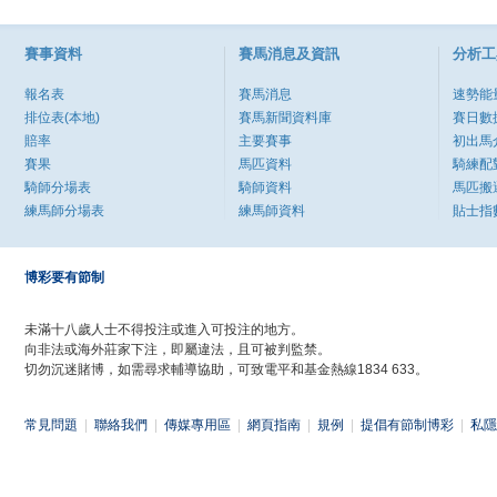
賽事資料
賽馬消息及資訊
分析工
報名表
賽馬消息
速勢能
排位表(本地)
賽馬新聞資料庫
賽日數
賠率
主要賽事
初出馬
賽果
馬匹資料
騎練配
騎師分場表
騎師資料
馬匹搬
練馬師分場表
練馬師資料
貼士指
博彩要有節制
未滿十八歲人士不得投注或進入可投注的地方。
向非法或海外莊家下注，即屬違法，且可被判監禁。
切勿沉迷賭博，如需尋求輔導協助，可致電平和基金熱線1834 633。
常見問題
|
聯絡我們
|
傳媒專用區
|
網頁指南
|
規例
|
提倡有節制博彩
|
私隱