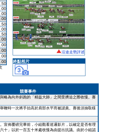
.50
.00
.00
.00
.50
.00
.50
.00
.00
.00
沿途走勢評述
.00
終點相片
.00
次
競賽事件
與略為向外斜跑的「精益大師」之間受擠迫之際收慢。賽
舉鞭時一次將手抬高於肩部水平而被譴責。賽後須抽取樣
。宣佈覆磅完畢前，小組觀看巡邏影片，以確定是否有理
六十」以於一百五十米處收慢為由提出抗議。由於小組認