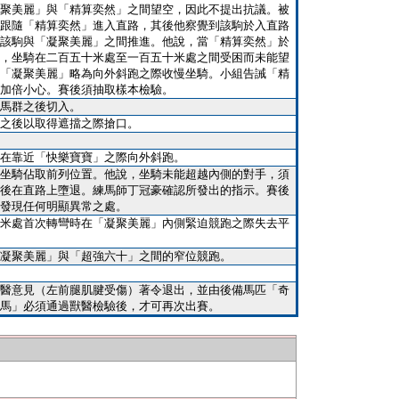
聚美麗」與「精算奕然」之間望空，因此不提出抗議。被
跟隨「精算奕然」進入直路，其後他察覺到該駒於入直路
該駒與「凝聚美麗」之間推進。他說，當「精算奕然」於
，坐騎在二百五十米處至一百五十米處之間受困而未能望
「凝聚美麗」略為向外斜跑之際收慢坐騎。小組告誡「精
加倍小心。賽後須抽取樣本檢驗。
馬群之後切入。
之後以取得遮擋之際搶口。
在靠近「快樂寶寶」之際向外斜跑。
坐騎佔取前列位置。他說，坐騎未能超越內側的對手，須
後在直路上墮退。練馬師丁冠豪確認所發出的指示。賽後
發現任何明顯異常之處。
米處首次轉彎時在「凝聚美麗」內側緊迫競跑之際失去平
凝聚美麗」與「超強六十」之間的窄位競跑。
醫意見（左前腿肌腱受傷）著令退出，並由後備馬匹「奇
馬」必須通過獸醫檢驗後，才可再次出賽。