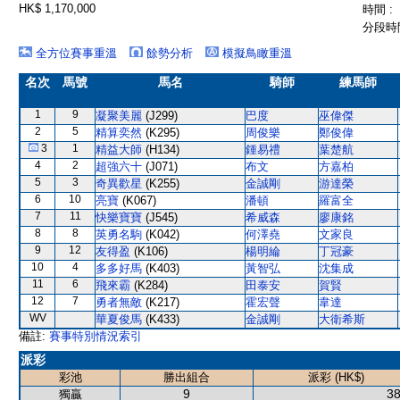
HK$ 1,170,000
時間 :
分段時間
全方位賽事重溫
餘勢分析
模擬鳥瞰重溫
名次
馬號
馬名
騎師
練馬師
1
9
凝聚美麗
(J299)
巴度
巫偉傑
2
5
精算奕然
(K295)
周俊樂
鄭俊偉
3
1
精益大師
(H134)
鍾易禮
葉楚航
4
2
超強六十
(J071)
布文
方嘉柏
5
3
奇異歡星
(K255)
金誠剛
游達榮
6
10
亮寶
(K067)
潘頓
羅富全
7
11
快樂寶寶
(J545)
希威森
廖康銘
8
8
英勇名駒
(K042)
何澤堯
文家良
9
12
友得盈
(K106)
楊明綸
丁冠豪
10
4
多多好馬
(K403)
黃智弘
沈集成
11
6
飛來霸
(K284)
田泰安
賀賢
12
7
勇者無敵
(K217)
霍宏聲
韋達
WV
華夏俊馬
(K433)
金誠剛
大衛希斯
備註:
賽事特別情況索引
派彩
彩池
勝出組合
派彩 (HK$)
9
38
獨贏