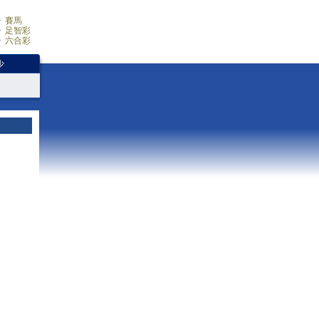
賽馬
足智彩
六合彩
少