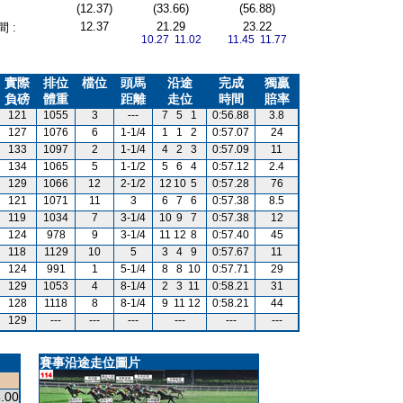
(12.37)
(33.66)
(56.88)
12.37
21.29
23.22
 :
10.27 11.02
11.45 11.77
實際
排位
檔位
頭馬
沿途
完成
獨贏
負磅
體重
距離
走位
時間
賠率
121
1055
3
---
7
5
1
0:56.88
3.8
127
1076
6
1-1/4
1
1
2
0:57.07
24
133
1097
2
1-1/4
4
2
3
0:57.09
11
134
1065
5
1-1/2
5
6
4
0:57.12
2.4
129
1066
12
2-1/2
12
10
5
0:57.28
76
121
1071
11
3
6
7
6
0:57.38
8.5
119
1034
7
3-1/4
10
9
7
0:57.38
12
124
978
9
3-1/4
11
12
8
0:57.40
45
118
1129
10
5
3
4
9
0:57.67
11
124
991
1
5-1/4
8
8
10
0:57.71
29
129
1053
4
8-1/4
2
3
11
0:58.21
31
128
1118
8
8-1/4
9
11
12
0:58.21
44
129
---
---
---
---
---
---
賽事沿途走位圖片
.00