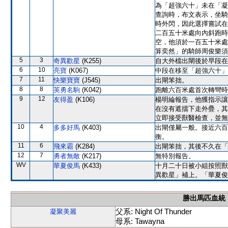
為「超強六十」未在「凝
查詢時，布文表示，坐騎
時外閃，因此選擇嘗試在
二百五十米處向內斜跑時
空，他須於一百五十米處
算奕然」的騎師周俊樂須
5
3
奇異歡星
(K255)
自大外檔出閘後於早段在
6
10
亮寶
(K067)
中段在移至「超強六十」
7
11
快樂寶寶
(J545)
出閘笨拙。
8
8
英勇名駒
(K042)
跑離六百米處首次轉彎時
9
12
友得盈
(K106)
楊明綸報告，他獲指示讓
在沒有遮擋下走外疊，其
立即接受獸醫檢查，並無
10
4
多多好馬
(K403)
出閘僅屬一般。接近六百
衡。
11
6
飛來霸
(K284)
出閘笨拙，其後不久在「
12
7
勇者無敵
(K217)
無特別報告。
WV
華夏俊馬
(K433)
十月二十日被小組按照獸
異歡星」補上。「華夏俊
勝出馬匹血統
父系: Night Of Thunder
凝聚美麗
母系: Tawayna