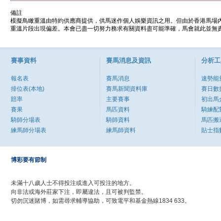
備註
模擬鳥瞰重溫由特約供應商提供，供馬迷作個人娛樂資訊之用。但由於香港馬場
重溫片段出現偏差。本會已盡一切努力務求有關資料盡可能準確，馬會就此並無責
賽事資料
賽馬消息及資訊
分析工
報名表
賽馬消息
速勢能
排位表(本地)
賽馬新聞資料庫
賽日數
賠率
主要賽事
初出馬
賽果
馬匹資料
騎練配
騎師分場表
騎師資料
馬匹搬
練馬師分場表
練馬師資料
貼士指
博彩要有節制
未滿十八歲人士不得投注或進入可投注的地方。
向非法或海外莊家下注，即屬違法，且可被判監禁。
切勿沉迷賭博，如需尋求輔導協助，可致電平和基金熱線1834 633。