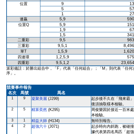
9
13
位置
5
57
1
27
5,9
590
連贏
5,9
151
位置Q
1,9
67
1,5
341
9,5
983
二重彩
9,5,1
8,496
三重彩
1,5,9
1,620
單T
1,2,5,9
575
四連環
9,5,1,2
23,654
四重彩
派彩備註：於勝出組合中，「F」代表「任何組合」；「M」則代表「任何
序」。
競賽事件報告
名次
馬號
馬名
1
9
凝聚美麗
(J299)
起步後不久在「飛來霸」
後須抽取樣本檢驗。
2
5
精算奕然
(K295)
周俊樂因於接近一百米處
本檢驗。
3
1
精益大師
(H134)
無特別報告。
4
2
超強六十
(J071)
起步時向內斜跑，被碰撞
據代表第四名馬匹「超強