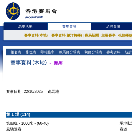
馬場活動
賽馬資訊
足球資訊
賽事資料(本地)
|
賽事資料(越洋轉播)
|
賽馬新聞
|
主要賽事
|
視聽播
報名表
排位表
即時賠率
練馬師分場表
騎師分場表
參考資料
統計
賽事日期: 22/10/2025 跑馬地
第 1 場 (114)
第四班 - 1000米 - (60-40)
場地狀況
風馳讓賽
賽道 :