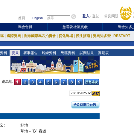
登入
/
登記
常見問題
首頁
English
馬會會員
慈善及社區貢獻
馬會知多
放區
|
國際賽馬
|
香港國際馬匹拍賣會
|
從化馬場
|
投注指南
|
賽馬知多些
|
RESTART
資料
賽果
賽事報告
騎練資料
馬匹資料
試閘結果
賽期表
跑馬地:
 :
好地
草地 - "B" 賽道