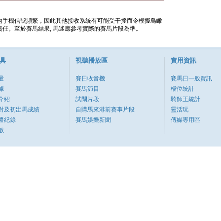
內手機信號頻繁，因此其他接收系統有可能受干擾而令模擬鳥瞰
任。至於賽馬結果, 馬迷應參考實際的賽馬片段為準。
具
視聽播放區
實用資訊
量
賽日收音機
賽馬日一般資訊
據
賽馬節目
檔位統計
介紹
試閘片段
騎師王統計
對及初岀馬成績
自購馬來港前賽事片段
靈活玩
遷紀錄
賽馬娛樂新聞
傳媒專用區
數