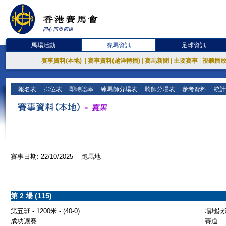
馬場活動
賽馬資訊
足球資訊
賽事資料(本地)
|
賽事資料(越洋轉播)
|
賽馬新聞
|
主要賽事
|
視聽播
報名表
排位表
即時賠率
練馬師分場表
騎師分場表
參考資料
統計
賽事日期: 22/10/2025 跑馬地
第 2 場 (115)
第五班 - 1200米 - (40-0)
場地狀況
成功讓賽
賽道 :