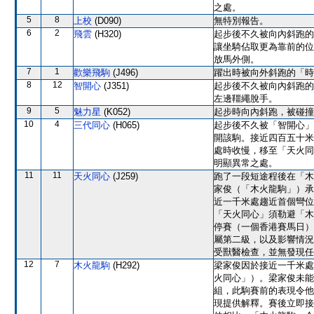
之處。
5
8
上校
(D090)
無特別報告。
6
2
飛雲
(H320)
起步後不久被向內斜跑的
讓坐騎佔取更為靠前的位
放馬外側。
7
1
歡樂飛駒
(J496)
躍出時被向外斜跑的「時
8
12
智開心
(J351)
起步後不久被向內斜跑的
左邊韁繩脫手。
9
5
魅力星
(K052)
起步時向內斜跑，被碰撞
10
4
三代同心
(H065)
起步後不久被「智開心」
開該駒。接近四百五十米
處時收慢，移至「天火同
明顯異常之處。
11
11
天火同心
(J259)
跑了一段短途程後在「木
家俊（「木火龍駒」）承
近一千米處趨近首個彎位
「天火同心」須勒避「木
停賽（一個香港賽馬日）
屬第二級，以及影響情況
受獸醫檢查，並無發現任
12
7
木火龍駒
(H292)
梁家俊因於接近一千米處
火同心」）。梁家俊未能
組，此駒賽前的表現令他
現提供解釋。賽後立即接