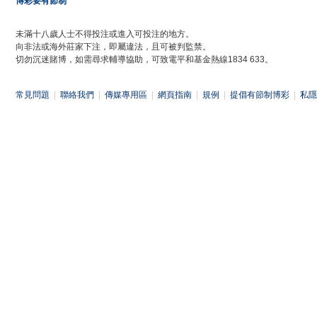
博彩要有節制
未滿十八歲人士不得投注或進入可投注的地方。
向非法或海外莊家下注，即屬違法，且可被判監禁。
切勿沉迷賭博，如需尋求輔導協助，可致電平和基金熱線1834 633。
常見問題
|
聯絡我們
|
傳媒專用區
|
網頁指南
|
規例
|
提倡有節制博彩
|
私隱