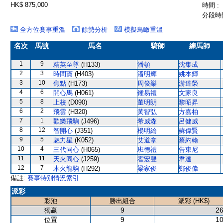
HK$ 875,000
時間 :
分段時間
全方位賽事重溫
餘勢分析
模擬鳥瞰重溫
名次
馬號
馬名
騎師
練馬師
1
9
精英至尊
(H133)
潘頓
沈集成
2
3
時間寶
(H403)
潘明輝
姚本輝
3
10
焦點
(H173)
周俊樂
游達榮
4
6
開心馬
(H061)
鍾易禮
文家良
5
8
上校
(D090)
董明朗
黎昭昇
6
2
飛雲
(H320)
黃智弘
方嘉柏
7
1
歡樂飛駒
(J496)
希威森
呂健威
8
12
智開心
(J351)
楊明綸
蘇偉賢
9
5
魅力星
(K052)
艾道拿
蔡約翰
10
4
三代同心
(H065)
班德禮
告東尼
11
11
天火同心
(J259)
霍宏聲
韋達
12
7
木火龍駒
(H292)
梁家俊
鄭俊偉
備註:
賽事特別情況索引
派彩
彩池
勝出組合
派彩 (HK$)
9
26
獨贏
9
10
位置