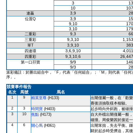
3
13
10
107
3,9
28
連贏
3,9
15
位置Q
9,10
170
3,10
179
9,3
66
二重彩
9,3,10
1,153
三重彩
3,9,10
383
單T
3,6,9,10
4,01
四連環
9,3,10,6
26,447
四重彩
9/9
146
第一口孖寶
9/3
28
派彩備註：於勝出組合中，「F」代表「任何組合」；「M」則代表「任何
序」。
競賽事件報告
名次
馬號
馬名
1
9
精英至尊
(H133)
出閘僅屬一般，在「歡樂
賽後須抽取樣本檢驗。
2
3
時間寶
(H403)
起步時向外斜跑，被碰撞
3
10
焦點
(H173)
自大外檔出閘僅屬一般，
碰撞。周俊樂因於接近一
4
6
開心馬
(H061)
出閘笨拙，失去平衡。鍾
騎於起步時受擠迫，其後