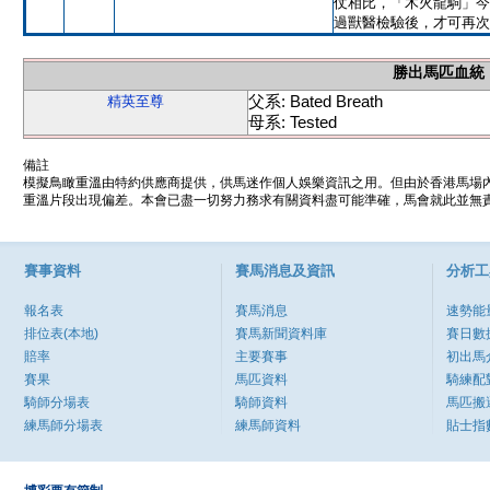
仗相比，「木火龍駒」今
過獸醫檢驗後，才可再次
勝出馬匹血統
父系: Bated Breath
精英至尊
母系: Tested
備註
模擬鳥瞰重溫由特約供應商提供，供馬迷作個人娛樂資訊之用。但由於香港馬場
重溫片段出現偏差。本會已盡一切努力務求有關資料盡可能準確，馬會就此並無責
賽事資料
賽馬消息及資訊
分析工
報名表
賽馬消息
速勢能
排位表(本地)
賽馬新聞資料庫
賽日數
賠率
主要賽事
初出馬
賽果
馬匹資料
騎練配
騎師分場表
騎師資料
馬匹搬
練馬師分場表
練馬師資料
貼士指