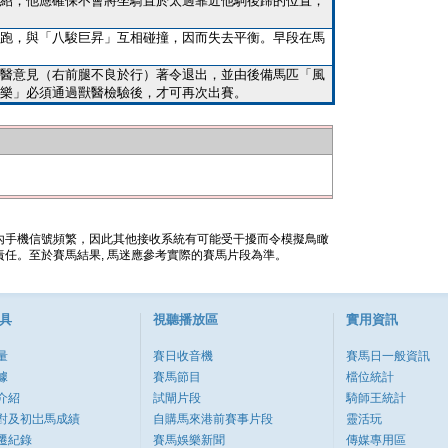
紹，他應確保不會將坐騎置於太過靠近他駒後蹄的位置，
跑，與「八駿巨昇」互相碰撞，因而失去平衡。早段在馬
醫意見（右前腿不良於行）著令退出，並由後備馬匹「風
樂」必須通過獸醫檢驗後，才可再次出賽。
內手機信號頻繁，因此其他接收系統有可能受干擾而令模擬鳥瞰
任。至於賽馬結果, 馬迷應參考實際的賽馬片段為準。
具
視聽播放區
實用資訊
量
賽日收音機
賽馬日一般資訊
據
賽馬節目
檔位統計
介紹
試閘片段
騎師王統計
對及初岀馬成績
自購馬來港前賽事片段
靈活玩
遷紀錄
賽馬娛樂新聞
傳媒專用區