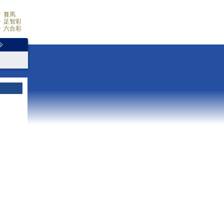
賽馬
足智彩
六合彩
少