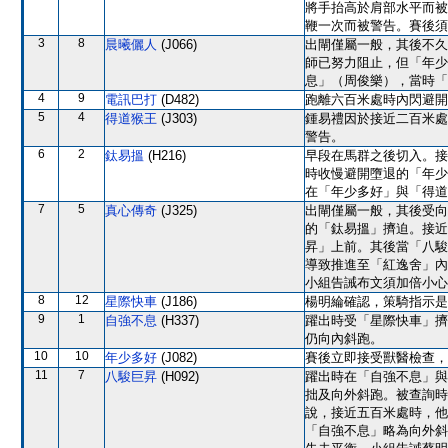
將手抬高於肩部水平而被
鞭一次而被警告。賽後須
3
8
晨曦儷人
(J066)
出閘僅屬一般，其後不久
師已努力阻止，但「年少
息」（周俊樂），當時「
4
9
電訊巴打
(D482)
跑離六百米處時內閃避開
5
4
得道猴王
(J303)
鍾易禮因於接近二百米處
警告。
6
2
鈦易搵
(H216)
早段在馬群之後切入。接
時收慢避開墮退的「年少
在「年少多好」與「得道
7
5
真心傳奇
(J325)
出閘僅屬一般，其後受向
的「鈦易搵」擠迫。接近
昇」上前。其後當「八駿
導致推進至「紅逸舍」內
小組告誡布文須加倍小心
8
12
星際快車
(J186)
楊明綸確認，策騎指示是
9
1
自強不息
(H337)
躍出時受「星際快車」擠
仍向內斜跑。
10
10
年少多好
(J082)
賽後立即接受獸醫檢查，
11
7
八駿巨昇
(H092)
躍出時在「自強不息」與
拙及向外斜跑。被查詢時
說，接近五百米處時，他
「自強不息」略為向外斜