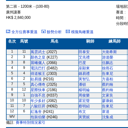
第二班 - 1200米 - (100-80)
場地狀況
廣州讓賽
賽道 :
HK$ 2,840,000
時間 :
分段時間
全方位賽事重溫
餘勢分析
模擬鳥瞰重溫
名次
馬號
馬名
騎師
練馬師
1
11
風雲武士
(J027)
田泰安
大衛希斯
2
3
顏色之皇
(K227)
艾兆禮
游達榮
3
8
晨曦儷人
(J066)
巴度
伍鵬志
4
9
電訊巴打
(D482)
巫顯東
徐雨石
5
4
得道猴王
(J303)
鍾易禮
告東尼
6
2
鈦易搵
(H216)
黃智弘
方嘉柏
7
5
真心傳奇
(J325)
潘頓
蔡約翰
8
12
星際快車
(J186)
楊明綸
蔡約翰
9
1
自強不息
(H337)
周俊樂
文家良
10
10
年少多好
(J082)
霍宏聲
廖康銘
11
7
八駿巨昇
(H092)
蔡明紹
告東尼
12
6
紅逸舍
(H241)
布文
韋達
WV
包裝伯樂
(H246)
黃寶妮
沈集成
備註:
賽事特別情況索引