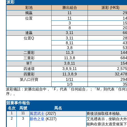
派彩
彩池
勝出組合
派彩 (HK$)
11
29
獨贏
11
14
位置
3
15
8
20
3,11
66
連贏
3,11
28
位置Q
8,11
43
3,8
53
11,3
144
二重彩
11,3,8
684
三重彩
3,8,11
154
單T
3,8,9,11
2,575
四連環
11,3,8,9
32,478
四重彩
1/11
294
第八口孖寶
1/3
35
派彩備註：於勝出組合中，「F」代表「任何組合」；「M」則代表「任何
序」。
競賽事件報告
名次
馬號
馬名
1
11
風雲武士
(J027)
賽後須抽取樣本檢驗。
2
3
顏色之皇
(K227)
艾兆禮表示，坐騎自大外
能夠在毋須太過受催策下