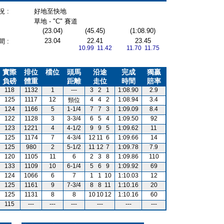
 :
好地至快地
草地 - "C" 賽道
(23.04)
(45.45)
(1:08.90)
23.04
22.41
23.45
 :
10.99 11.42
11.70 11.75
實際
排位
檔位
頭馬
沿途
完成
獨贏
負磅
體重
距離
走位
時間
賠率
118
1132
1
---
3
2
1
1:08.90
2.9
125
1117
12
4
4
2
1:08.94
3.4
頸位
124
1166
5
1-1/4
7
7
3
1:09.09
8.4
122
1128
3
3-3/4
6
5
4
1:09.50
92
123
1221
4
4-1/2
9
9
5
1:09.62
11
125
1174
7
4-3/4
12
11
6
1:09.66
14
125
980
2
5-1/2
11
12
7
1:09.78
7.9
120
1105
11
6
2
3
8
1:09.86
110
133
1109
10
6-1/4
5
6
9
1:09.92
69
124
1066
6
7
1
1
10
1:10.03
12
125
1161
9
7-3/4
8
8
11
1:10.16
20
125
1131
8
8
10
10
12
1:10.16
60
115
---
---
---
---
---
---