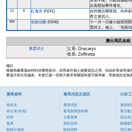
失去平衡。小組告誡蔡明
以免類似事件發生。
12
6
紅逸舍
(H241)
自外檔出閘笨拙，向外斜
群之後切入。
WV
包裝伯樂
(H246)
十一月一日被小組按照獸
雲武士」補上。「包裝伯
勝出馬匹血統
父系: Dracarys
風雲武士
母系: Zeffiretta
備註
模擬鳥瞰重溫由特約供應商提供，供馬迷作個人娛樂資訊之用。但由於香港馬場
重溫片段出現偏差。本會已盡一切努力務求有關資料盡可能準確，馬會就此並無責
賽事資料
賽馬消息及資訊
分析工
報名表
賽馬消息
速勢能
排位表(本地)
賽馬新聞資料庫
賽日數
賠率
主要賽事
初出馬
賽果
馬匹資料
騎練配
騎師分場表
騎師資料
馬匹搬