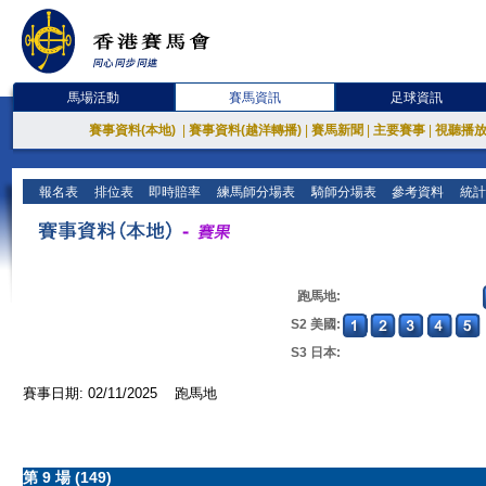
馬場活動
賽馬資訊
足球資訊
賽事資料(本地)
|
賽事資料(越洋轉播)
|
賽馬新聞
|
主要賽事
|
視聽播
報名表
排位表
即時賠率
練馬師分場表
騎師分場表
參考資料
統計
跑馬地:
S2 美國:
S3 日本:
賽事日期: 02/11/2025 跑馬地
第 9 場 (149)