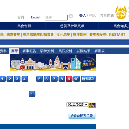
登入
/
登記
常見問題
首頁
English
馬會會員
慈善及社區貢獻
馬會知多
放區
|
國際賽馬
|
香港國際馬匹拍賣會
|
從化馬場
|
投注指南
|
賽馬知多些
|
RESTART
資料
賽果
賽事報告
騎練資料
馬匹資料
試閘結果
賽期表