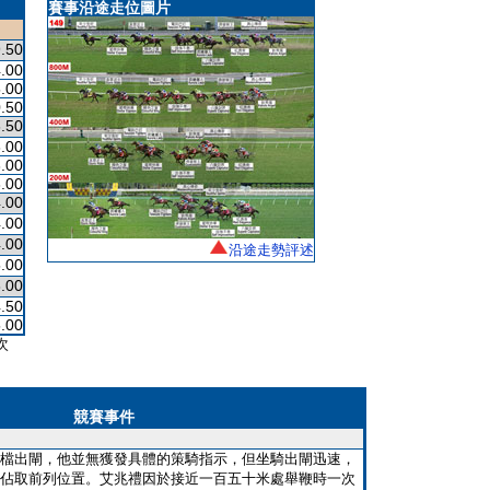
賽事沿途走位圖片
.50
.00
.00
.50
.50
.00
.00
.00
.00
.00
.00
沿途走勢評述
.00
.00
.50
.00
次
競賽事件
檔出閘，他並無獲發具體的策騎指示，但坐騎出閘迅速，
佔取前列位置。艾兆禮因於接近一百五十米處舉鞭時一次