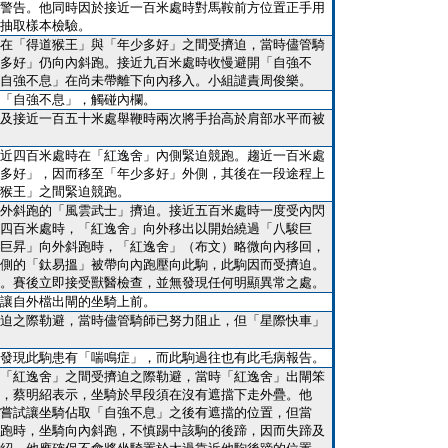
警告。他同時因於接近一百米處時對馬鞍前方位置正手用
抽取樣本檢驗。
在「得道猴王」與「年少多好」之間受擠迫，當時儘管騎
多好」仍向內斜跑。接近九百米處時收慢避開「自強不
自強不息」在尚未帶離下向內移入。小組譴責周俊樂。
「自強不息」，觸碰內欄。
及接近一百五十米處舉鞭時兩次將手抬高於肩部水平而被
近四百米處時在「紅逸舍」內側緊迫競跑。趨近一百米處
多好」，因而移至「年少多好」外側，其後在一段途程上
猴王」之間緊迫競跑。
外斜跑的「風雲武士」擠迫。接近五百米處時一度受內閃
四百米處時，「紅逸舍」向外移出以開始繞過「八駿巨
巨昇」向外斜跑時，「紅逸舍」（布文）略微向內移回，
側的「鈦易搵」被帶向內跑壓向此駒，此駒因而受擠迫。
。賽後立即接受獸醫檢查，並無發現任何明顯異常之處。
讓自外檔出閘的坐騎上前。
迫之際勒避，當時儘管騎師已努力阻止，但「星際快車」
發現此駒患有「喘鳴症」，而此駒過往也有此毛病報告。
「紅逸舍」之間受擠迫之際勒避，當時「紅逸舍」出閘笨
，蔡明紹表示，坐騎於早段須在沒有遮擋下走外疊。他
嘗試讓坐騎佔取「自強不息」之後有遮擋的位置，但當
跑時，坐騎向內斜跑，不慎踢中該駒的後蹄，因而失蹄及