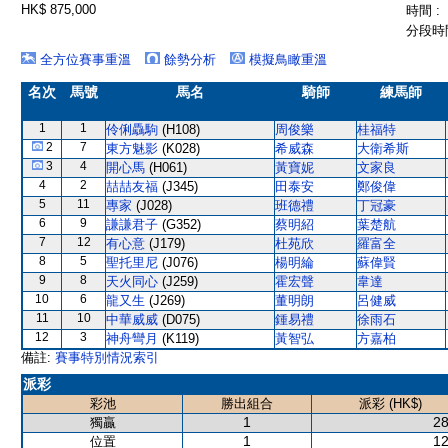
HK$ 875,000
時間 :
分段時間
全方位賽事重溫
餘勢分析
模擬鳥瞰重溫
名次
馬號
馬名
騎師
練馬師
1
1
伶俐驫駒
(H108)
周俊樂
桂福特
2
7
東方魅影
(K028)
希威森
大衛希斯
3
4
開心馬
(H061)
黃寶妮
文家良
4
2
喆喆友福
(J345)
田泰安
鄭俊偉
5
11
專家
(J028)
班德禮
丁冠豪
6
9
謙謙君子
(G352)
蔡明紹
葉楚航
7
12
有心意
(J179)
杜苑欣
羅富全
8
5
聖托里尼
(J076)
楊明綸
蘇偉賢
9
8
天火同心
(J259)
霍宏聲
韋達
10
6
龍又生
(J269)
董明朗
呂健威
11
10
中華威威
(D075)
鍾易禮
徐雨石
12
3
神舟彎月
(K119)
黃智弘
方嘉柏
備註:
賽事特別情況索引
派彩
彩池
勝出組合
派彩 (HK$)
1
28
獨贏
1
12
位置