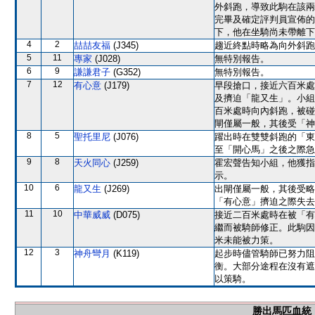
外斜跑，導致此駒在該兩
完畢及確定評判員宣佈的
下，他在坐騎尚未帶離下
4
2
喆喆友福
(J345)
趨近終點時略為向外斜跑
5
11
專家
(J028)
無特別報告。
6
9
謙謙君子
(G352)
無特別報告。
7
12
有心意
(J179)
早段搶口，接近六百米處
及擠迫「龍又生」。小組
百米處時向內斜跑，被碰
閘僅屬一般，其後受「神
8
5
聖托里尼
(J076)
躍出時在雙雙斜跑的「東
至「開心馬」之後之際急
9
8
天火同心
(J259)
霍宏聲告知小組，他獲指
示。
10
6
龍又生
(J269)
出閘僅屬一般，其後受略
「有心意」擠迫之際失去
11
10
中華威威
(D075)
接近二百米處時在被「有
繼而被騎師修正。此駒因
米未能被力策。
12
3
神舟彎月
(K119)
起步時儘管騎師已努力阻
衡。大部分途程在沒有遮
以策騎。
勝出馬匹血統