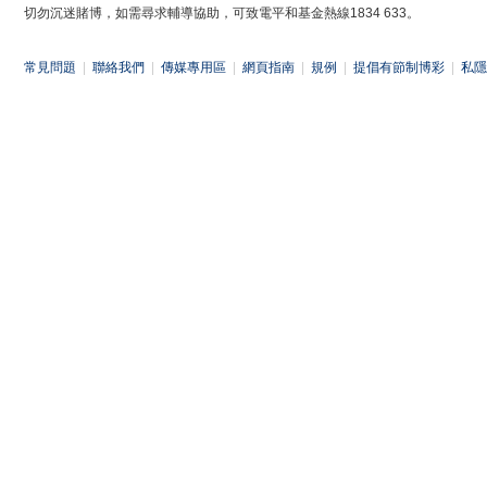
切勿沉迷賭博，如需尋求輔導協助，可致電平和基金熱線1834 633。
常見問題
|
聯絡我們
|
傳媒專用區
|
網頁指南
|
規例
|
提倡有節制博彩
|
私隱