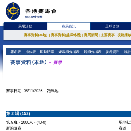
馬場活動
賽馬資訊
足球資訊
賽事資料(本地)
|
賽事資料(越洋轉播)
|
賽馬新聞
|
主要賽事
|
視聽播
報名表
排位表
即時賠率
練馬師分場表
騎師分場表
參考資料
統計
賽事日期: 05/11/2025 跑馬地
第 2 場 (152)
第五班 - 1000米 - (40-0)
場地狀況
新潟讓賽
賽道 :