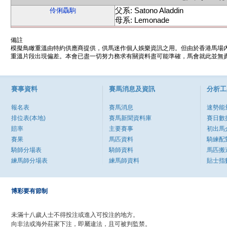
父系: Satono Aladdin
伶俐驫駒
母系: Lemonade
備註
模擬鳥瞰重溫由特約供應商提供，供馬迷作個人娛樂資訊之用。但由於香港馬場
重溫片段出現偏差。本會已盡一切努力務求有關資料盡可能準確，馬會就此並無責
賽事資料
賽馬消息及資訊
分析工
報名表
賽馬消息
速勢能
排位表(本地)
賽馬新聞資料庫
賽日數
賠率
主要賽事
初出馬
賽果
馬匹資料
騎練配
騎師分場表
騎師資料
馬匹搬
練馬師分場表
練馬師資料
貼士指
博彩要有節制
未滿十八歲人士不得投注或進入可投注的地方。
向非法或海外莊家下注，即屬違法，且可被判監禁。