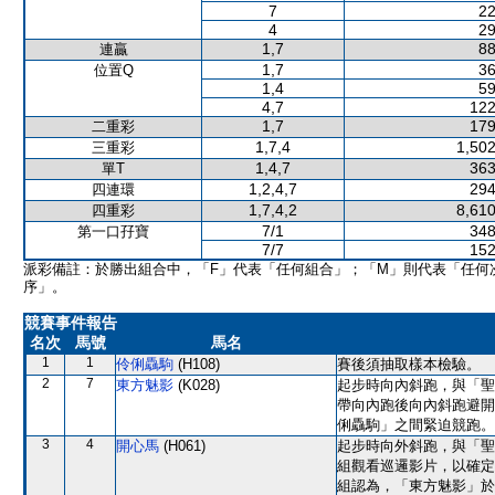
7
22
4
29
1,7
88
連贏
1,7
36
位置Q
1,4
59
4,7
122
1,7
179
二重彩
1,7,4
1,502
三重彩
1,4,7
363
單T
1,2,4,7
294
四連環
1,7,4,2
8,610
四重彩
7/1
348
第一口孖寶
7/7
152
派彩備註：於勝出組合中，「F」代表「任何組合」；「M」則代表「任何
序」。
競賽事件報告
名次
馬號
馬名
1
1
伶俐驫駒
(H108)
賽後須抽取樣本檢驗。
2
7
東方魅影
(K028)
起步時向內斜跑，與「聖
帶向內跑後向內斜跑避開
俐驫駒」之間緊迫競跑。
3
4
開心馬
(H061)
起步時向外斜跑，與「聖
組觀看巡邏影片，以確定
組認為，「東方魅影」於