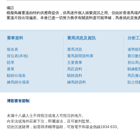
備註
模擬鳥瞰重溫由特約供應商提供，供馬迷作個人娛樂資訊之用。但由於香港馬場
重溫片段出現偏差。本會已盡一切努力務求有關資料盡可能準確，馬會就此並無責
賽事資料
賽馬消息及資訊
分析工
報名表
賽馬消息
速勢能
排位表(本地)
賽馬新聞資料庫
賽日數
賠率
主要賽事
初出馬
賽果
馬匹資料
騎練配
騎師分場表
騎師資料
馬匹搬
練馬師分場表
練馬師資料
貼士指
博彩要有節制
未滿十八歲人士不得投注或進入可投注的地方。
向非法或海外莊家下注，即屬違法，且可被判監禁。
切勿沉迷賭博，如需尋求輔導協助，可致電平和基金熱線1834 633。