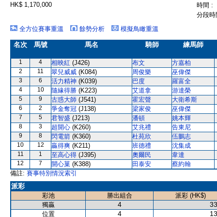
HK$ 1,170,000
時間 :
分段時間
全方位賽事重溫
餘勢分析
模擬鳥瞰重溫
名次
馬號
馬名
騎師
練馬師
1
4
相映紅
(J426)
布文
方嘉柏
2
11
翠兒威威
(K084)
周俊樂
巫偉傑
3
6
活力精神
(K039)
巴度
羅富全
4
10
隨緣得勝
(K223)
艾道拿
游達榮
5
9
古惑大師
(J541)
霍宏聲
大衛希斯
6
2
爭金奪冠
(J138)
梁家俊
巫偉傑
7
5
君智盛
(J213)
潘頓
姚本輝
8
3
超開心
(K260)
艾兆禮
告東尼
9
8
閃電箭
(K360)
杜苑欣
伍鵬志
10
12
贏得爽
(K211)
班德禮
沈集成
11
1
至高心得
(J395)
奧爾民
韋達
12
7
開心菓
(K388)
田泰安
蔡約翰
備註:
賽事特別情況索引
派彩
彩池
勝出組合
派彩 (HK$)
4
33
獨贏
4
13
位置