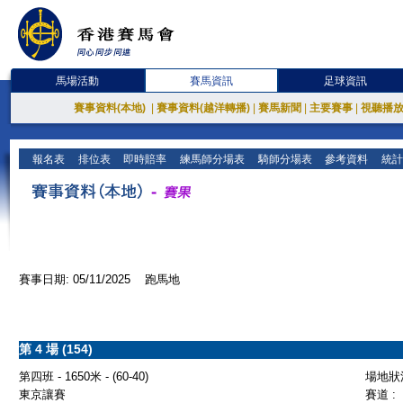
馬場活動
賽馬資訊
足球資訊
賽事資料(本地)
|
賽事資料(越洋轉播)
|
賽馬新聞
|
主要賽事
|
視聽播
報名表
排位表
即時賠率
練馬師分場表
騎師分場表
參考資料
統計
賽事日期: 05/11/2025 跑馬地
第 4 場 (154)
第四班 - 1650米 - (60-40)
場地狀況
東京讓賽
賽道 :