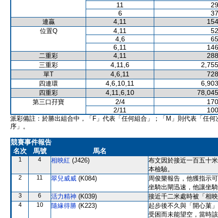
11
29
6
37
4,11
154
連贏
4,11
52
位置Q
4,6
65
6,11
146
4,11
288
二重彩
4,11,6
2,755
三重彩
4,6,11
728
單T
4,6,10,11
6,903
四連環
4,11,6,10
78,045
四重彩
2/4
170
第三口孖寶
2/11
100
派彩備註：於勝出組合中，「F」代表「任何組合」；「M」則代表「任何
序」。
競賽事件報告
名次
馬號
馬名
1
4
相映紅
(J426)
布文因於接近一百五十米
本檢驗。
2
11
翠兒威威
(K084)
周俊樂報告，他獲指示可
坐騎出閘迅速，他讓坐騎
3
6
活力精神
(K039)
接近千二米處時被「相映
4
10
隨緣得勝
(K223)
起步後不久與「開心菓」
受困而未能望空，當時該