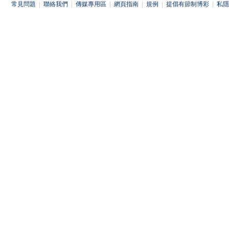
常見問題
|
聯絡我們
|
傳媒專用區
|
網頁指南
|
規例
|
提倡有節制博彩
|
私隱