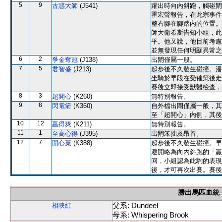
5
9
古惑大師
(J541)
躍出時向內斜跑，觸碰閘
霍宏聲報告，在此宗事件
整右腳在腳踏內的位置。
師大衛希斯告知小組，此
平。他又說，他目前考慮
並無發現任何明顯異常之
6
2
爭金奪冠
(J138)
出閘僅屬一般。
7
5
君智盛
(J213)
起步後不久發生碰撞。潘
坐騎於早段在受催策後走
賽後立即接受獸醫檢查，
8
3
超開心
(K260)
無特別報告。
9
8
閃電箭
(K360)
自外檔出閘僅屬一般，其
至「超開心」內側，其後
10
12
贏得爽
(K211)
無特別報告。
11
1
至高心得
(J395)
出閘笨拙及昂首。
12
7
開心菓
(K388)
起步後不久發生碰撞。早
避開略為向內斜跑的「贏
回，小組認為此駒的表現
後，才可再次出賽。賽後
勝出馬匹血統
父系: Dundeel
相映紅
母系: Whispering Brook