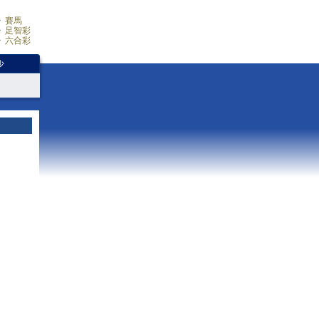
賽馬
足智彩
六合彩
少