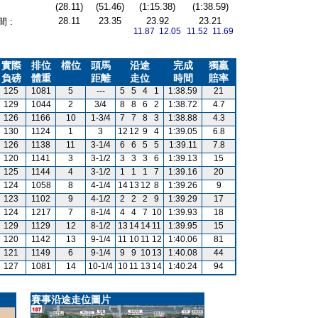
(28.11)
(51.46)
(1:15.38)
(1:38.59)
28.11
23.35
23.92
23.21
 :
11.87 12.05
11.52 11.69
實際
排位
檔位
頭馬
沿途
完成
獨贏
負磅
體重
距離
走位
時間
賠率
125
1081
5
---
5
5
4
1
1:38.59
21
129
1044
2
3/4
8
8
6
2
1:38.72
4.7
126
1166
10
1-3/4
7
7
8
3
1:38.88
4.3
130
1124
1
3
12
12
9
4
1:39.05
6.8
126
1138
11
3-1/4
6
6
5
5
1:39.11
7.8
120
1141
3
3-1/2
3
3
3
6
1:39.13
15
125
1144
4
3-1/2
1
1
1
7
1:39.16
20
124
1058
8
4-1/4
14
13
12
8
1:39.26
9
123
1102
9
4-1/2
2
2
2
9
1:39.29
17
124
1217
7
8-1/4
4
4
7
10
1:39.93
18
129
1129
12
8-1/2
13
14
14
11
1:39.95
15
120
1142
13
9-1/4
11
10
11
12
1:40.06
81
121
1149
6
9-1/4
9
9
10
13
1:40.08
44
127
1081
14
10-1/4
10
11
13
14
1:40.24
94
賽事沿途走位圖片