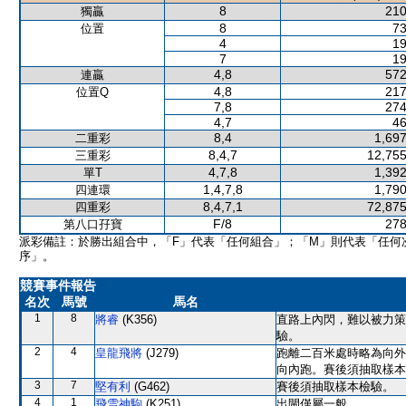
8
210
獨贏
8
73
位置
4
19
7
19
4,8
572
連贏
4,8
217
位置Q
7,8
274
4,7
46
8,4
1,697
二重彩
8,4,7
12,755
三重彩
4,7,8
1,392
單T
1,4,7,8
1,790
四連環
8,4,7,1
72,875
四重彩
F/8
278
第八口孖寶
派彩備註：於勝出組合中，「F」代表「任何組合」；「M」則代表「任何
序」。
競賽事件報告
名次
馬號
馬名
1
8
將睿
(K356)
直路上內閃，難以被力策
驗。
2
4
皇龍飛將
(J279)
跑離二百米處時略為向外
向內跑。賽後須抽取樣本
3
7
堅有利
(G462)
賽後須抽取樣本檢驗。
4
1
飛雪神駒
(K251)
出閘僅屬一般。