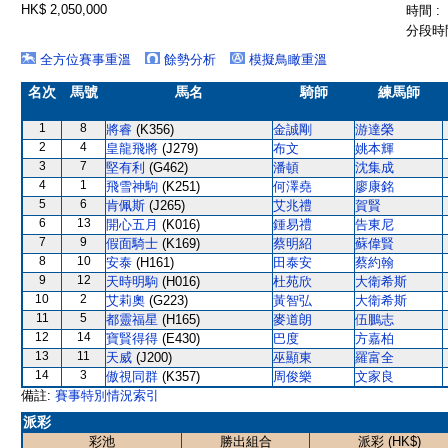
HK$ 2,050,000
時間 :
分段時間
全方位賽事重溫
餘勢分析
模擬鳥瞰重溫
名次
馬號
馬名
騎師
練馬師
1
8
將睿
(K356)
金誠剛
游達榮
2
4
皇龍飛將
(J279)
布文
姚本輝
3
7
堅有利
(G462)
潘頓
沈集成
4
1
飛雪神駒
(K251)
何澤堯
廖康銘
5
6
肯佩斯
(J265)
艾兆禮
賀賢
6
13
開心五月
(K016)
鍾易禮
告東尼
7
9
假面騎士
(K169)
蔡明紹
蘇偉賢
8
10
安泰
(H161)
田泰安
蔡約翰
9
12
天時明駒
(H016)
杜苑欣
大衛希斯
10
2
艾莉奧
(G223)
黃智弘
大衛希斯
11
5
都靈福星
(H165)
麥道朗
伍鵬志
12
14
寶賢得得
(E430)
巴度
方嘉柏
13
11
天威
(J200)
巫顯東
羅富全
14
3
傲視同群
(K357)
周俊樂
文家良
備註:
賽事特別情況索引
派彩
彩池
勝出組合
派彩 (HK$)