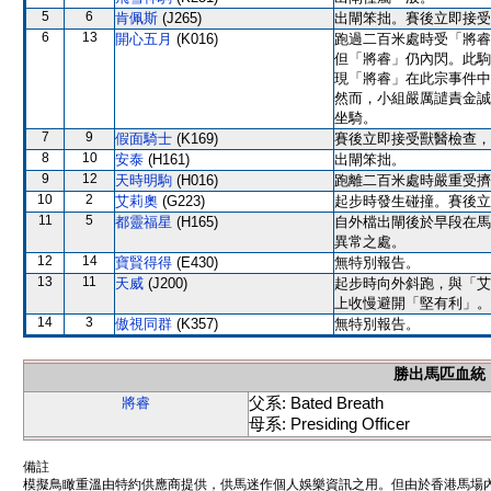
5
6
肯佩斯
(J265)
出閘笨拙。賽後立即接受
6
13
開心五月
(K016)
跑過二百米處時受「將睿
但「將睿」仍內閃。此駒
現「將睿」在此宗事件中
然而，小組嚴厲譴責金誠
坐騎。
7
9
假面騎士
(K169)
賽後立即接受獸醫檢查，
8
10
安泰
(H161)
出閘笨拙。
9
12
天時明駒
(H016)
跑離二百米處時嚴重受擠
10
2
艾莉奧
(G223)
起步時發生碰撞。賽後立
11
5
都靈福星
(H165)
自外檔出閘後於早段在馬
異常之處。
12
14
寶賢得得
(E430)
無特別報告。
13
11
天威
(J200)
起步時向外斜跑，與「艾
上收慢避開「堅有利」。
14
3
傲視同群
(K357)
無特別報告。
勝出馬匹血統
父系: Bated Breath
將睿
母系: Presiding Officer
備註
模擬鳥瞰重溫由特約供應商提供，供馬迷作個人娛樂資訊之用。但由於香港馬場