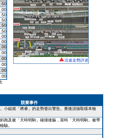
.50
.00
.50
.50
.50
.50
.00
.00
.00
.00
.00
沿途走勢評述
.00
.00
.00
次
競賽事件
。小組就「將睿」的走勢發出警告。賽後須抽取樣本檢
斜跑及被「天時明駒」碰撞後軀，當時「天時明駒」被帶
檢驗。