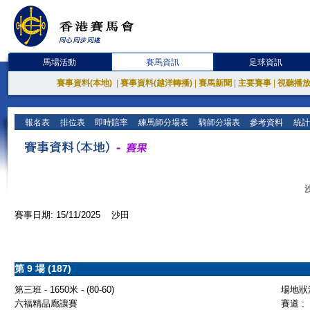
馬場活動
賽馬資訊
足球資訊
賽事資料(本地)
|
賽事資料(越洋轉播)
|
賽馬新聞
|
主要賽事
|
視聽播
報名表
排位表
即時賠率
練馬師分場表
騎師分場表
參考資料
統計
賽事日期: 15/11/2025 沙田
第 9 場 (187)
第三班 - 1650米 - (80-60)
場地狀況
六福精品廊讓賽
賽道 :