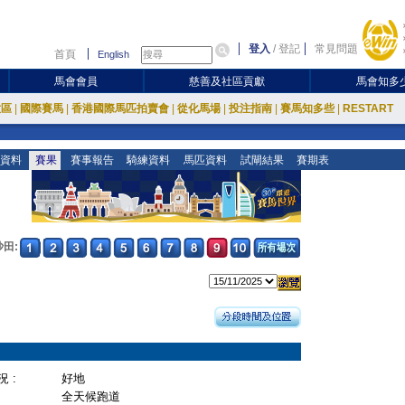
登入
/
登記
常見問題
首頁
English
馬會會員
慈善及社區貢獻
馬會知多
放區
|
國際賽馬
|
香港國際馬匹拍賣會
|
從化馬場
|
投注指南
|
賽馬知多些
|
RESTART
資料
賽果
賽事報告
騎練資料
馬匹資料
試閘結果
賽期表
沙田:
 :
好地
全天候跑道