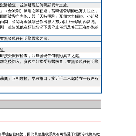
獸醫檢查，並無發現任何明顯異常之處。
」（金誠剛）擠迫之際勒避，當時儘管騎師已努力阻止，
因而被帶向內跑，與「天時明駒」互相大力觸碰。小組發
內閃，並認為金誠剛已作出很大努力阻止坐騎向內斜跑。
剛，並告誡他在類似情況下應停止催策及修正正在斜跑的
並無發現任何明顯異常之處。
迫。
即接受獸醫檢查，並無發現任何明顯異常之處。
群之後切入。賽後立即接受獸醫檢查，並無發現任何明顯
莉奧」互相碰撞。早段搶口，接近千二米處時在一段途程
內手機信號頻繁，因此其他接收系統有可能受干擾而令模擬鳥瞰