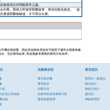
。
並無發現任何明顯異常之處。
走外疊。賽後立即接受獸醫檢查，發現此駒流鼻血。「超
且通過獸醫檢驗後，才可再次出賽。
內手機信號頻繁，因此其他接收系統有可能受干擾而令模擬鳥瞰
任。至於賽馬結果, 馬迷應參考實際的賽馬片段為準。
具
視聽播放區
實用資訊
量
賽日收音機
賽馬日一般資訊
據
賽馬節目
檔位統計
介紹
試閘片段
騎師王統計
對及初岀馬成績
自購馬來港前賽事片段
靈活玩
遷紀錄
賽馬娛樂新聞
傳媒專用區
數