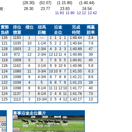
(28.30)
(52.07)
(1:15.90)
(1:40.44)
28.30
23.77
23.83
24.54
 :
11.93 11.90
12.12 12.42
實際
排位
檔位
頭馬
沿途
完成
獨贏
負磅
體重
距離
走位
時間
賠率
135
1193
1
---
1
1
1
1
1:40.44
2.4
121
1035
10
1-1/4
5
2
2
2
1:40.64
7.6
128
1003
2
2-3/4
4
3
3
3
1:40.89
47
116
972
12
2-3/4
12
12
11
4
1:40.89
39
119
1009
5
3
7
6
5
5
1:40.91
45
126
1162
6
3-1/4
9
9
10
6
1:40.96
5.8
124
1080
11
3-3/4
10
10
9
7
1:41.05
6.3
126
1098
9
4-3/4
8
7
8
8
1:41.21
8.6
122
1036
4
5
6
8
7
9
1:41.23
28
116
1098
8
8-1/4
11
11
12
10
1:41.77
40
124
1137
7
8-1/4
2
4
6
11
1:41.78
73
125
1112
3
10-3/4
3
5
4
12
1:42.17
13
賽事沿途走位圖片
.00
.50