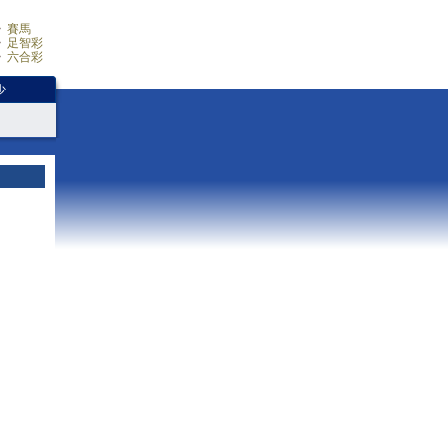
賽馬
足智彩
六合彩
少