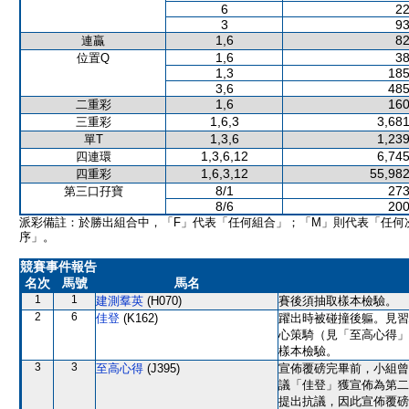
6
22
3
93
1,6
82
連贏
1,6
38
位置Q
1,3
185
3,6
485
1,6
160
二重彩
1,6,3
3,681
三重彩
1,3,6
1,239
單T
1,3,6,12
6,745
四連環
1,6,3,12
55,982
四重彩
8/1
273
第三口孖寶
8/6
200
派彩備註：於勝出組合中，「F」代表「任何組合」；「M」則代表「任何
序」。
競賽事件報告
名次
馬號
馬名
1
1
建測羣英
(H070)
賽後須抽取樣本檢驗。
2
6
佳登
(K162)
躍出時被碰撞後軀。見習
心策騎（見「至高心得」
樣本檢驗。
3
3
至高心得
(J395)
宣佈覆磅完畢前，小組曾
議「佳登」獲宣佈為第二
提出抗議，因此宣佈覆磅