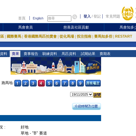
登入
/
登記
常見問題
首頁
English
馬會會員
慈善及社區貢獻
馬會知多
放區
|
國際賽馬
|
香港國際馬匹拍賣會
|
從化馬場
|
投注指南
|
賽馬知多些
|
RESTART
資料
賽果
賽事報告
騎練資料
馬匹資料
試閘結果
賽期表
跑馬地:
 :
好地
草地 - "B" 賽道