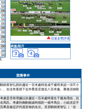
.50
.50
.00
.00
.50
.00
.00
.00
.00
沿途走勢評述
.00
終點相片
.00
.00
.50
次
競賽事件
騎師黃智弘因於趨近一百米處時造成干擾而承認一項不小
）。在沒有遮擋下走外疊直至接近八百米處。賽後須抽取
考慮是否有理據以於趨近一百米處時發生干擾為理由，抗
名馬匹。考慮到兩駒衝線時相距一個半馬位，小組決定不
完畢及確定評判員宣佈的名次。見習騎師黃智弘（「佳