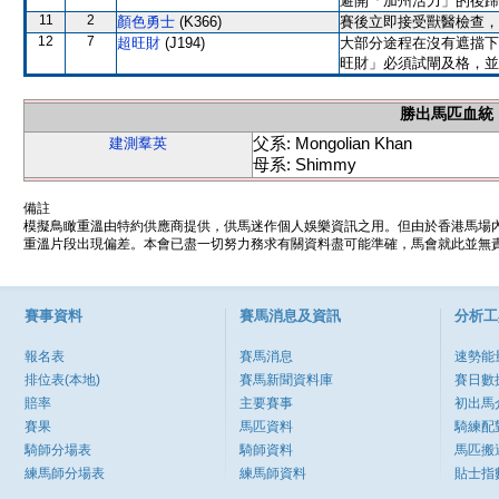
避開「加州活力」的後蹄
11
2
顏色勇士
(K366)
賽後立即接受獸醫檢查，
12
7
超旺財
(J194)
大部分途程在沒有遮擋下
旺財」必須試閘及格，並
勝出馬匹血統
父系: Mongolian Khan
建測羣英
母系: Shimmy
備註
模擬鳥瞰重溫由特約供應商提供，供馬迷作個人娛樂資訊之用。但由於香港馬場
重溫片段出現偏差。本會已盡一切努力務求有關資料盡可能準確，馬會就此並無責
賽事資料
賽馬消息及資訊
分析工
報名表
賽馬消息
速勢能
排位表(本地)
賽馬新聞資料庫
賽日數
賠率
主要賽事
初出馬
賽果
馬匹資料
騎練配
騎師分場表
騎師資料
馬匹搬
練馬師分場表
練馬師資料
貼士指