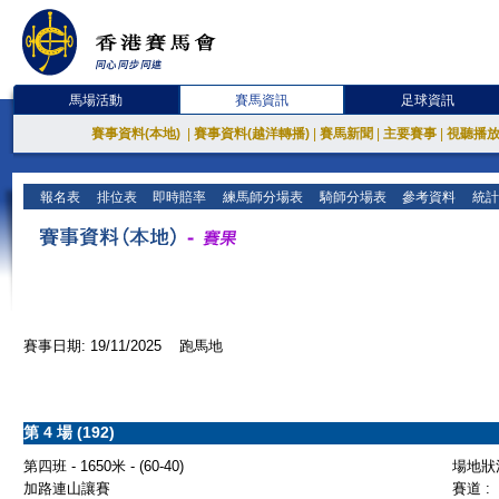
馬場活動
賽馬資訊
足球資訊
賽事資料(本地)
|
賽事資料(越洋轉播)
|
賽馬新聞
|
主要賽事
|
視聽播
報名表
排位表
即時賠率
練馬師分場表
騎師分場表
參考資料
統計
賽事日期: 19/11/2025 跑馬地
第 4 場 (192)
第四班 - 1650米 - (60-40)
場地狀況
加路連山讓賽
賽道 :