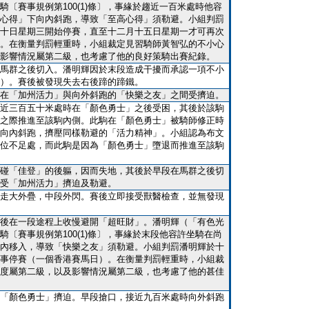
騎〔賽事規例第100(1)條〕，事緣於趨近一百米處時他容
心得」下向內斜跑，導致「至高心得」須勒避。小組判罰
十日星期三開始停賽，直至十二月十五日星期一才可再次
。在衡量判罰輕重時，小組裁定見習騎師黃智弘的不小心
影響情況屬第二級，也考慮了他的良好策騎出賽紀錄。
馬群之後切入。潘明輝因於末段造成干擾而承認一項不小
）。賽後被發現失去右後蹄的蹄鐵。
在「加州活力」與向外斜跑的「快樂之友」之間受擠迫。
近三百五十米處時在「顏色勇士」之後受困，其後於該駒
之際推進至該駒內側。此駒在「顏色勇士」被騎師修正時
向內斜跑，擠壓同樣勒避的「活力精神」。小組認為布文
位不足處，而此駒是因為「顏色勇士」墮退而推進至該駒
碰「佳登」的後軀，因而失地，其後於早段在馬群之後切
受「加州活力」擠迫及勒避。
走大外疊，中段外閃。賽後立即接受獸醫檢查，並無發現
後在一段途程上收慢避開「超旺財」。潘明輝（「有色光
騎〔賽事規例第100(1)條〕，事緣於末段他容許坐騎在尚
內移入，導致「快樂之友」須勒避。小組判罰潘明輝於十
事停賽（一個香港賽馬日）。在衡量判罰輕重時，小組裁
度屬第二級，以及影響情況屬第二級，也考慮了他的甚佳
「顏色勇士」擠迫。早段搶口，接近九百米處時向外斜跑