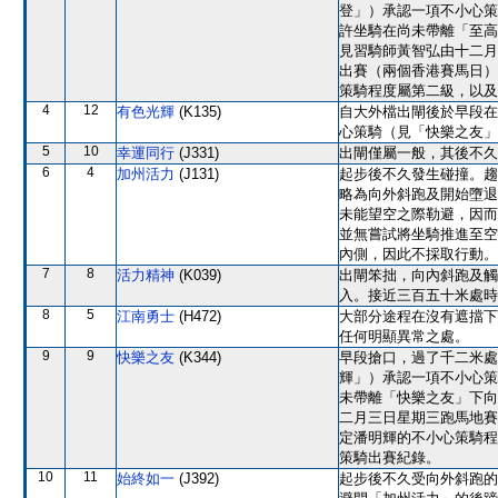
登」）承認一項不小心策
許坐騎在尚未帶離「至高
見習騎師黃智弘由十二月
出賽（兩個香港賽馬日）
策騎程度屬第二級，以及
4
12
有色光輝
(K135)
自大外檔出閘後於早段在
心策騎（見「快樂之友」
5
10
幸運同行
(J331)
出閘僅屬一般，其後不久
6
4
加州活力
(J131)
起步後不久發生碰撞。趨
略為向外斜跑及開始墮退
未能望空之際勒避，因而
並無嘗試將坐騎推進至空
內側，因此不採取行動。
7
8
活力精神
(K039)
出閘笨拙，向內斜跑及觸
入。接近三百五十米處時
8
5
江南勇士
(H472)
大部分途程在沒有遮擋下
任何明顯異常之處。
9
9
快樂之友
(K344)
早段搶口，過了千二米處
輝」）承認一項不小心策
未帶離「快樂之友」下向
二月三日星期三跑馬地賽
定潘明輝的不小心策騎程
策騎出賽紀錄。
10
11
始終如一
(J392)
起步後不久受向外斜跑的