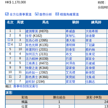
HK$ 1,170,000
時間 :
分段時間
全方位賽事重溫
餘勢分析
模擬鳥瞰重溫
名次
馬號
馬名
騎師
練馬師
1
1
建測羣英
(H070)
希威森
大衛希斯
2
6
佳登
(K162)
黃智弘
游達榮
3
3
至高心得
(J395)
潘大衛
韋達
4
12
有色光輝
(K135)
潘明輝
丁冠豪
5
10
幸運同行
(J331)
田泰安
蔡約翰
6
4
加州活力
(J131)
布文
告東尼
7
8
活力精神
(K039)
巴度
羅富全
8
5
江南勇士
(H472)
何澤堯
呂健威
9
9
快樂之友
(K344)
梁家俊
巫偉傑
10
11
始終如一
(J392)
艾兆禮
蘇偉賢
11
2
顏色勇士
(K366)
黃寶妮
沈集成
12
7
超旺財
(J194)
霍宏聲
伍鵬志
備註:
賽事特別情況索引
派彩
彩池
勝出組合
派彩 (HK$)
1
24
獨贏
1
13
位置