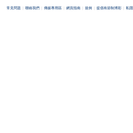
常見問題
|
聯絡我們
|
傳媒專用區
|
網頁指南
|
規例
|
提倡有節制博彩
|
私隱