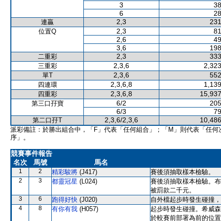
3
38
6
28
2,3
231
連贏
2,3
81
位置Q
2,6
49
3,6
198
2,3
333
二重彩
2,3,6
2,323
三重彩
2,3,6
552
單T
2,3,6,8
1,139
四連環
2,3,6,8
15,937
四重彩
6/2
205
第三口孖寶
6/3
79
2,3,6/2,3,6
10,486
第二口孖T
派彩備註：於勝出組合中，「F」代表「任何組合」；「M」則代表「任何
序」。
競賽事件報告
名次
馬號
馬名
1
2
精彩駿將
(J417)
賽後須抽取樣本檢驗。
2
3
都靈冠星
(L024)
賽後須抽取樣本檢驗。布
被罰款二千元。
3
6
跑得好快
(J020)
自外檔起步時發生碰撞，
4
8
有你有我
(H057)
起步時發生碰撞。希威森
於較賽前部署為前的位置