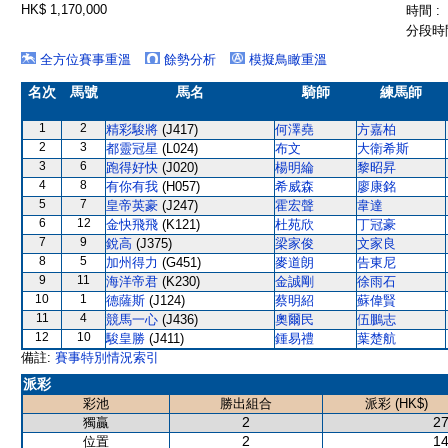
HK$ 1,170,000
時間 :
分段時間
全方位賽事重溫
餘勢分析
模擬鳥瞰重溫
名次
馬號
馬名
騎師
練馬師
1
2
精彩駿將
(J417)
何澤堯
方嘉柏
2
3
都靈冠星
(L024)
布文
大衛希斯
3
6
跑得好快
(J020)
楊明綸
黎昭昇
4
8
有你有我
(H057)
希威森
廖康銘
5
7
皇帝英豪
(J247)
霍宏聲
韋達
6
12
金快飛飛
(K121)
杜苑欣
丁冠豪
7
9
銳高
(J375)
梁家俊
文家良
8
5
加州得力
(G451)
麥道朗
告東尼
9
11
海洋帝君
(K230)
金誠剛
徐雨石
10
1
德薩斯
(J124)
蔡明紹
蘇偉賢
11
4
競馬一心
(J436)
奧爾民
伍鵬志
12
10
駿皇勝
(J411)
鍾易禮
葉楚航
備註:
賽事特別情況索引
派彩
彩池
勝出組合
派彩 (HK$)
2
27
獨贏
2
14
位置