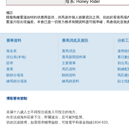
母系: Honey Rider
備註
模擬鳥瞰重溫由特約供應商提供，供馬迷作個人娛樂資訊之用。但由於香港馬場
重溫片段出現偏差。本會已盡一切努力務求有關資料盡可能準確，馬會就此並無責
賽事資料
賽馬消息及資訊
分析工
報名表
賽馬消息
速勢能
排位表(本地)
賽馬新聞資料庫
賽日數
賠率
主要賽事
初出馬
賽果
馬匹資料
騎練配
騎師分場表
騎師資料
馬匹搬
練馬師分場表
練馬師資料
貼士指
博彩要有節制
未滿十八歲人士不得投注或進入可投注的地方。
向非法或海外莊家下注，即屬違法，且可被判監禁。
切勿沉迷賭博，如需尋求輔導協助，可致電平和基金熱線1834 633。