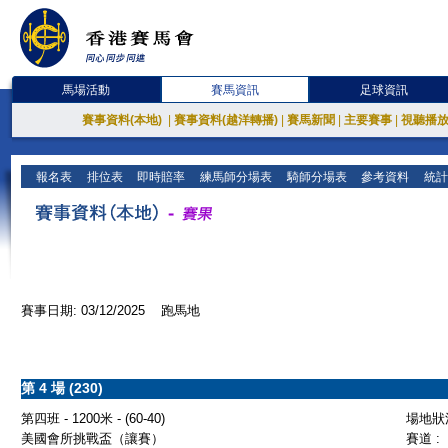
馬場活動
賽馬資訊
足球資訊
賽事資料(本地)
|
賽事資料(越洋轉播)
|
賽馬新聞
|
主要賽事
|
視聽播
報名表
排位表
即時賠率
練馬師分場表
騎師分場表
參考資料
統計
賽事日期: 03/12/2025 跑馬地
第 4 場 (230)
第四班 - 1200米 - (60-40)
場地狀況
美國會所挑戰盃（讓賽）
賽道 :