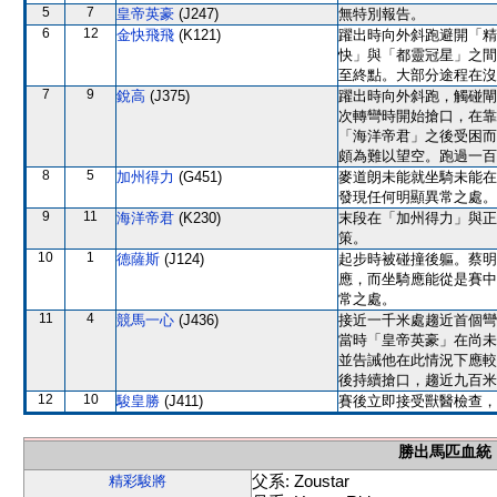
5
7
皇帝英豪
(J247)
無特別報告。
6
12
金快飛飛
(K121)
躍出時向外斜跑避開「精
快」與「都靈冠星」之間
至終點。大部分途程在沒
7
9
銳高
(J375)
躍出時向外斜跑，觸碰閘
次轉彎時開始搶口，在靠
「海洋帝君」之後受困而
頗為難以望空。跑過一百
8
5
加州得力
(G451)
麥道朗未能就坐騎未能在
發現任何明顯異常之處。
9
11
海洋帝君
(K230)
末段在「加州得力」與正
策。
10
1
德薩斯
(J124)
起步時被碰撞後軀。蔡明
應，而坐騎應能從是賽中
常之處。
11
4
競馬一心
(J436)
接近一千米處趨近首個彎
當時「皇帝英豪」在尚未
並告誡他在此情況下應較
後持續搶口，趨近九百米
12
10
駿皇勝
(J411)
賽後立即接受獸醫檢查，
勝出馬匹血統
父系: Zoustar
精彩駿將