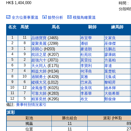
HK$ 1,404,000
時間 :
分段時間
全方位賽事重溫
餘勢分析
模擬鳥瞰重溫
名次
馬號
馬名
騎師
練馬師
1
11
品德寶寶
(J465)
布宜學
文家良
2
8
凝聚美麗
(J299)
潘頓
巫偉傑
3
1
添開心
(H203)
麥道朗
伍鵬志
4
9
枕頭之星
(K207)
杜苑欣
廖康銘
5
2
超強六十
(J071)
莫雷拉
方嘉柏
6
3
天火同人
(E175)
李寶利
韋達
7
4
精益大師
(H134)
何澤堯
葉楚航
8
10
過關勇士
(K429)
莫雅
沈集成
9
6
縱橫大兄
(L012)
巴米高
黎昭昇
10
12
凌風傲雪
(K025)
金美琪
姚本輝
11
7
可靠大師
(K283)
李慕華
大衛希斯
12
5
精算奕然
(K295)
布文
鄭俊偉
備註:
賽事特別情況索引
派彩
彩池
勝出組合
派彩 (HK$)
11
89
獨贏
11
27
位置