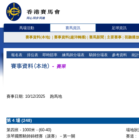
馬場活動
賽馬資訊
足球資訊
賽事資料(本地)
|
賽事資料(越洋轉播)
|
賽馬新聞
|
主要賽事
|
視聽播
報名表
排位表
即時賠率
練馬師分場表
騎師分場表
參考資料
統計
賽事日期: 10/12/2025 跑馬地
第 4 場 (248)
第四班 - 1000米 - (60-40)
場地狀況
浪琴國際騎師錦標賽（讓賽）－第一關
賽道 :