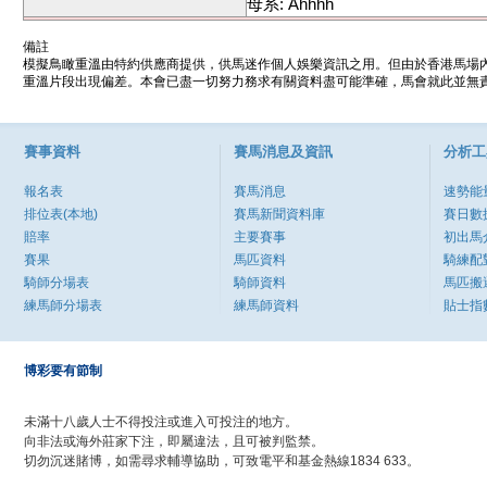
母系: Ahhhh
備註
模擬鳥瞰重溫由特約供應商提供，供馬迷作個人娛樂資訊之用。但由於香港馬場
重溫片段出現偏差。本會已盡一切努力務求有關資料盡可能準確，馬會就此並無責
賽事資料
賽馬消息及資訊
分析工
報名表
賽馬消息
速勢能
排位表(本地)
賽馬新聞資料庫
賽日數
賠率
主要賽事
初出馬
賽果
馬匹資料
騎練配
騎師分場表
騎師資料
馬匹搬
練馬師分場表
練馬師資料
貼士指
博彩要有節制
未滿十八歲人士不得投注或進入可投注的地方。
向非法或海外莊家下注，即屬違法，且可被判監禁。
切勿沉迷賭博，如需尋求輔導協助，可致電平和基金熱線1834 633。