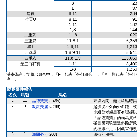
8
23
1
37
8,11
284
連贏
8,11
91
位置Q
1,11
182
1,8
144
11,8
626
二重彩
11,8,1
6,259
三重彩
1,8,11
1,213
單T
1,8,9,11
5,541
四連環
11,8,1,9
113,669
四重彩
1/11
8,406
第三口孖寶
1/8
1,259
派彩備註：於勝出組合中，「F」代表「任何組合」；「M」則代表「任何
序」。
競賽事件報告
名次
馬號
馬名
1
11
品德寶寶
(J465)
末段內閃，趨近終點時與
2
8
凝聚美麗
(J299)
起步後不久向外斜跑，被
小組曾考慮是否有理據以
「品德寶寶」的頭馬資格
碰是因兩駒雙雙斜跑所致
的理據不足，因此宣佈覆
3
1
添開心
(H203)
無特別報告。