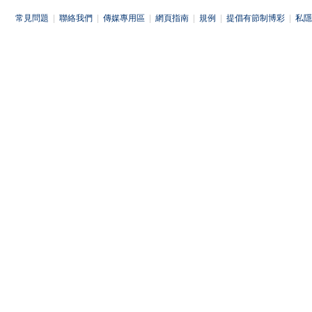
常見問題
|
聯絡我們
|
傳媒專用區
|
網頁指南
|
規例
|
提倡有節制博彩
|
私隱