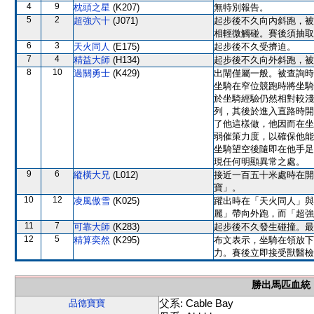
4
9
枕頭之星
(K207)
無特別報告。
5
2
超強六十
(J071)
起步後不久向內斜跑，被
相輕微觸碰。賽後須抽取
6
3
天火同人
(E175)
起步後不久受擠迫。
7
4
精益大師
(H134)
起步後不久向外斜跑，被
8
10
過關勇士
(K429)
出閘僅屬一般。被查詢時
坐騎在窄位競跑時將坐騎
於坐騎經驗仍然相對較淺
列，其後於進入直路時開
了他這樣做，他因而在坐
弱催策力度，以確保他能
坐騎望空後隨即在他手足
現任何明顯異常之處。
9
6
縱橫大兄
(L012)
接近一百五十米處時在開
寶」。
10
12
凌風傲雪
(K025)
躍出時在「天火同人」與
麗」帶向外跑，而「超強
11
7
可靠大師
(K283)
起步後不久發生碰撞。最
12
5
精算奕然
(K295)
布文表示，坐騎在領放下
力。賽後立即接受獸醫檢
勝出馬匹血統
父系: Cable Bay
品德寶寶