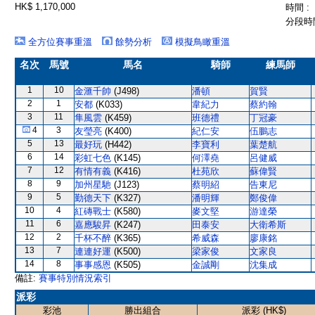
HK$ 1,170,000
時間 :
分段時間
全方位賽事重溫
餘勢分析
模擬鳥瞰重溫
名次
馬號
馬名
騎師
練馬師
1
10
金滙千帥
(J498)
潘頓
賀賢
2
1
安都
(K033)
韋紀力
蔡約翰
3
11
隼風雲
(K459)
班德禮
丁冠豪
4
3
友瑩亮
(K400)
紀仁安
伍鵬志
5
13
最好玩
(H442)
李寶利
葉楚航
6
14
彩虹七色
(K145)
何澤堯
呂健威
7
12
有情有義
(K416)
杜苑欣
蘇偉賢
8
9
加州星馳
(J123)
蔡明紹
告東尼
9
5
勤德天下
(K327)
潘明輝
鄭俊偉
10
4
紅磚戰士
(K580)
麥文堅
游達榮
11
6
嘉應駿昇
(K247)
田泰安
大衛希斯
12
2
千杯不醉
(K365)
希威森
廖康銘
13
7
連連好運
(K500)
梁家俊
文家良
14
8
事事感恩
(K505)
金誠剛
沈集成
備註:
賽事特別情況索引
派彩
彩池
勝出組合
派彩 (HK$)