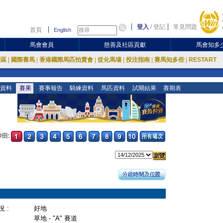
登入
/
登記
常見問題
首頁
English
馬會會員
慈善及社區貢獻
馬會知多
放區
|
國際賽馬
|
香港國際馬匹拍賣會
|
從化馬場
|
投注指南
|
賽馬知多些
|
RESTART
資料
賽果
賽事報告
騎練資料
馬匹資料
試閘結果
賽期表
沙田:
 :
好地
草地 - "A" 賽道