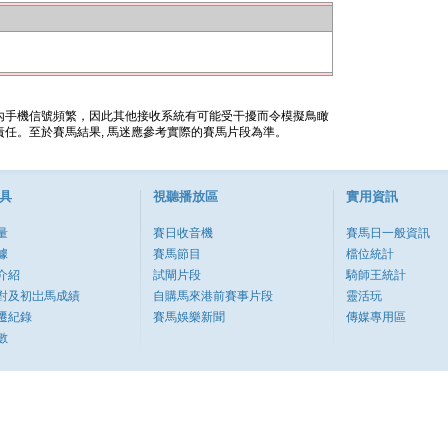
內手機信號頻繁，因此其他接收系統有可能受干擾而令模擬鳥瞰
任。至於賽馬結果, 馬迷應參考實際的賽馬片段為準。
具
視聽播放區
實用資訊
量
賽日收音機
賽馬日一般資訊
據
賽馬節目
檔位統計
介紹
試閘片段
騎師王統計
對及初岀馬成績
自購馬來港前賽事片段
靈活玩
遷紀錄
賽馬娛樂新聞
傳媒專用區
數