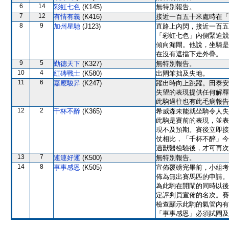
6
14
彩虹七色
(K145)
無特別報告。
7
12
有情有義
(K416)
接近一百五十米處時在「
8
9
加州星馳
(J123)
直路上內閃，接近一百五
「彩虹七色」內側緊迫競
傾向漏閘。他說，坐騎是
在沒有遮擋下走外疊。
9
5
勤德天下
(K327)
無特別報告。
10
4
紅磚戰士
(K580)
出閘笨拙及失地。
11
6
嘉應駿昇
(K247)
躍出時向上跳躍。田泰安
失望的表現提供任何解釋
此駒過往也有此毛病報告
12
2
千杯不醉
(K365)
希威森未能就坐騎令人失
此駒是賽前的表現，並表
現不及預期。賽後立即接
仗相比，「千杯不醉」今
過獸醫檢驗後，才可再次
13
7
連連好運
(K500)
無特別報告。
14
8
事事感恩
(K505)
宣佈覆磅完畢前，小組考
佈為無出賽馬匹的申請。
為此駒在開閘的同時以後
定評判員宣佈的名次。賽
檢查顯示此駒的氣管內有
「事事感恩」必須試閘及