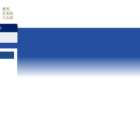
賽馬
足智彩
六合彩
少