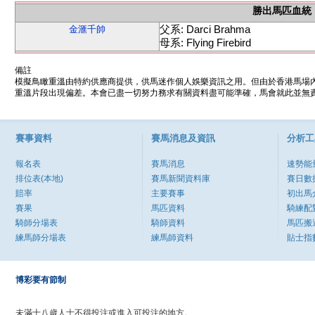
勝出馬匹血統
父系: Darci Brahma
金滙千帥
母系: Flying Firebird
備註
模擬鳥瞰重溫由特約供應商提供，供馬迷作個人娛樂資訊之用。但由於香港馬場
重溫片段出現偏差。本會已盡一切努力務求有關資料盡可能準確，馬會就此並無責
賽事資料
賽馬消息及資訊
分析工
報名表
賽馬消息
速勢能
排位表(本地)
賽馬新聞資料庫
賽日數
賠率
主要賽事
初出馬
賽果
馬匹資料
騎練配
騎師分場表
騎師資料
馬匹搬
練馬師分場表
練馬師資料
貼士指
博彩要有節制
未滿十八歲人士不得投注或進入可投注的地方。