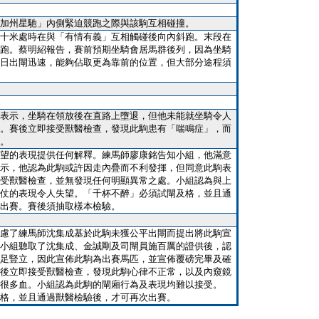
加州星馳」內側緊迫競跑之際與該駒互相碰撞。
十米處時在與「有情有義」互相觸碰後向內斜跑。末段在
跑。蔡明紹報告，賽前預期坐騎會居馬群後列，因為坐騎
日出閘迅速，能夠佔取更為靠前的位置，但大部分途程須
表示，坐騎在領放後在直路上墮退，但他未能就坐騎令人
。賽後立即接受獸醫檢查，發現此駒患有「喘鳴症」，而
。
望的表現提供任何解釋。練馬師廖康銘告知小組，他滿意
示，他認為此駒或許因走內疊而不利發揮，但同意此駒表
受獸醫檢查，並無發現任何明顯異常之處。小組認為與上
仗的表現令人失望。「千杯不醉」必須試閘及格，並且通
出賽。賽後須抽取樣本檢驗。
慮了練馬師沈集成基於此駒未獲公平出閘而提出將此駒宣
小組聽取了沈集成、金誠剛及司閘員施百厲的證供後，認
足豎立，因此宣佈此駒為出賽馬匹，並宣佈覆磅完畢及確
後立即接受獸醫檢查，發現此駒心律不正常，以及內窺鏡
很多血。小組認為此駒的閘廂行為及表現均難以接受。
格，並且通過獸醫檢驗後，才可再次出賽。