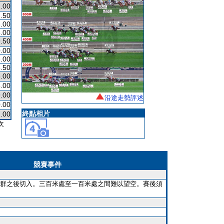
.00
.50
.00
.00
.50
.00
.00
.50
.00
.00
.00
沿途走勢評述
.00
終點相片
.00
次
競賽事件
群之後切入。三百米處至一百米處之間難以望空。賽後須