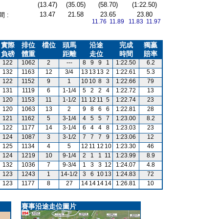
(13.47)
(35.05)
(58.70)
(1:22.50)
13.47
21.58
23.65
23.80
 :
11.76 11.89
11.83 11.97
實際
排位
檔位
頭馬
沿途
完成
獨贏
負磅
體重
距離
走位
時間
賠率
122
1062
2
---
8
9
9
1
1:22.50
6.2
132
1163
12
3/4
13
13
13
2
1:22.61
5.3
122
1152
9
1
10
10
8
3
1:22.66
79
131
1119
6
1-1/4
5
2
2
4
1:22.72
13
120
1153
11
1-1/2
11
12
11
5
1:22.74
23
120
1063
13
2
9
8
6
6
1:22.81
28
121
1162
5
3-1/4
4
5
5
7
1:23.00
8.2
122
1177
14
3-1/4
6
4
4
8
1:23.03
23
124
1087
3
3-1/2
7
7
7
9
1:23.06
12
125
1134
4
5
12
11
12
10
1:23.30
46
124
1219
10
9-1/4
2
1
1
11
1:23.99
8.9
132
1036
7
9-3/4
1
3
3
12
1:24.07
4.8
123
1243
1
14-1/2
3
6
10
13
1:24.83
72
123
1177
8
27
14
14
14
14
1:26.81
10
賽事沿途走位圖片