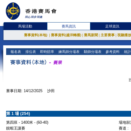
馬場活動
賽馬資訊
足球資訊
賽事資料(本地)
|
賽事資料(越洋轉播)
|
賽馬新聞
|
主要賽事
|
視聽播
報名表
排位表
即時賠率
練馬師分場表
騎師分場表
參考資料
統計
賽事日期: 14/12/2025 沙田
第 1 場 (254)
第四班 - 1400米 - (60-40)
場地狀況
靚蝦王讓賽
賽道 :