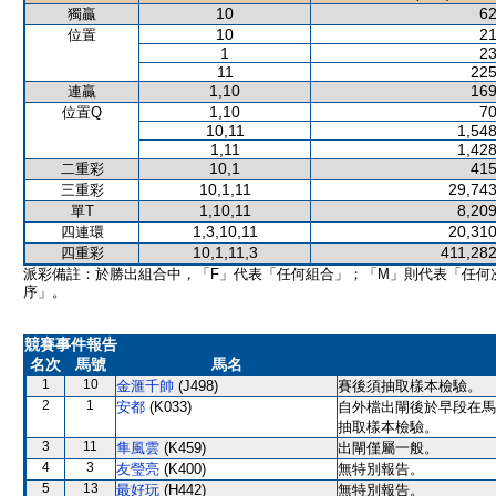
10
62
獨贏
10
21
位置
1
23
11
225
1,10
169
連贏
1,10
70
位置Q
10,11
1,548
1,11
1,428
10,1
415
二重彩
10,1,11
29,743
三重彩
1,10,11
8,209
單T
1,3,10,11
20,310
四連環
10,1,11,3
411,282
四重彩
派彩備註：於勝出組合中，「F」代表「任何組合」；「M」則代表「任何
序」。
競賽事件報告
名次
馬號
馬名
1
10
金滙千帥
(J498)
賽後須抽取樣本檢驗。
2
1
安都
(K033)
自外檔出閘後於早段在馬
抽取樣本檢驗。
3
11
隼風雲
(K459)
出閘僅屬一般。
4
3
友瑩亮
(K400)
無特別報告。
5
13
最好玩
(H442)
無特別報告。