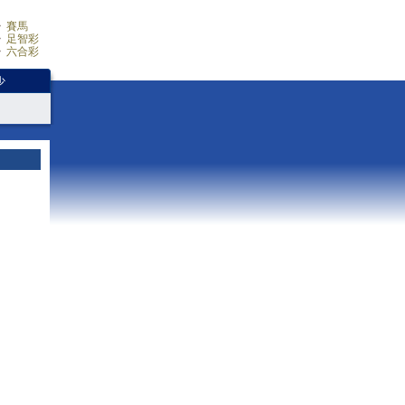
賽馬
足智彩
六合彩
少