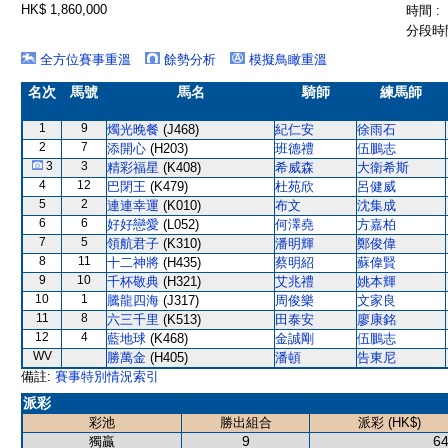
HK$ 1,860,000
時間 :
分段時間
全方位賽事重溫
餘勢分析
模擬鳥瞰重溫
名次
馬號
馬名
騎師
練馬師
1
9
燭光晚餐
(J468)
紀仁安
徐雨石
2
7
添開心
(H203)
班德禮
伍鵬志
3
3
精彩福星
(K408)
希威森
大衛希斯
4
12
巴閉王
(K479)
杜苑欣
呂健威
5
2
連連幸運
(K010)
布文
沈集成
6
6
好好戀愛
(L052)
何澤堯
方嘉柏
7
5
領航君子
(K310)
潘明輝
鄭俊偉
8
11
十二神將
(H435)
蔡明紹
蘇偉賢
9
10
千杯敬典
(H321)
艾兆禮
姚本輝
10
1
騰龍四海
(J317)
周俊樂
文家良
11
8
六三千里
(K513)
田泰安
廖康銘
12
4
藍地球
(K468)
金誠剛
伍鵬志
WV
勝萬金
(H405)
潘頓
告東尼
備註:
賽事特別情況索引
派彩
彩池
勝出組合
派彩 (HK$)
9
64
獨贏