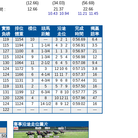
(12.66)
(34.03)
(56.69)
12.66
21.37
22.66
 :
10.43 10.94
11.21 11.45
實際
排位
檔位
頭馬
沿途
完成
獨贏
負磅
體重
距離
走位
時間
賠率
119
1154
10
---
3
2
1
0:56.69
6.4
115
1194
1
1-1/4
4
3
2
0:56.91
3.5
127
1100
8
1-3/4
1
1
3
0:56.97
21
115
1024
9
1-3/4
2
5
4
0:56.98
12
130
1064
11
2-1/2
6
4
5
0:57.08
9.4
124
1172
5
3
12
10
6
0:57.15
3.8
124
1166
6
4-1/4
11
11
7
0:57.37
16
115
1131
3
4-3/4
9
6
8
0:57.44
31
119
1131
2
5
5
7
9
0:57.50
16
131
1199
12
6-3/4
7
8
10
0:57.77
25
120
1226
4
8
10
12
11
0:57.96
47
124
1124
7
14-1/2
8
9
12
0:59.02
16
122
---
---
---
---
---
---
賽事沿途走位圖片
.50