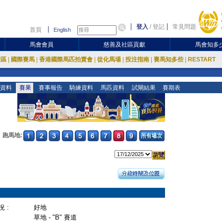
登入
/
登記
常見問題
首頁
English
馬會會員
慈善及社區貢獻
馬會知多
放區
|
國際賽馬
|
香港國際馬匹拍賣會
|
從化馬場
|
投注指南
|
賽馬知多些
|
RESTART
資料
賽果
賽事報告
騎練資料
馬匹資料
試閘結果
賽期表
跑馬地:
 :
好地
草地 - "B" 賽道