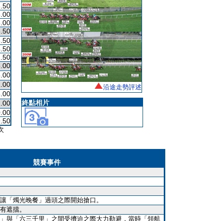
.50
.00
.00
.50
.50
.50
.50
.00
.00
.00
沿途走勢評述
.00
終點相片
.00
.00
.50
次
競賽事件
讓「燭光晚餐」過頭之際開始搶口。
有遮擋。
」與「六三千里」之間受擠迫之際大力勒避，當時「領航