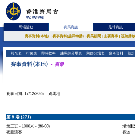
馬場活動
賽馬資訊
足球資訊
賽事資料(本地)
|
賽事資料(越洋轉播)
|
賽馬新聞
|
主要賽事
|
視聽播
報名表
排位表
即時賠率
練馬師分場表
騎師分場表
參考資料
統計
賽事日期: 17/12/2025 跑馬地
第 8 場 (271)
第三班 - 1000米 - (80-60)
場地狀況
夜鷹讓賽
賽道 :