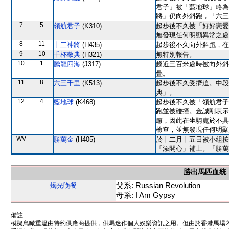
君子」被「藍地球」略為
將」仍向外斜跑，「六三
7
5
領航君子
(K310)
起步後不久被「好好戀愛
無發現任何明顯異常之處
8
11
十二神將
(H435)
起步後不久向外斜跑，在
9
10
千杯敬典
(H321)
無特別報告。
10
1
騰龍四海
(J317)
趨近三百米處時被向外斜
疊。
11
8
六三千里
(K513)
起步後不久受擠迫。中段
典」。
12
4
藍地球
(K468)
起步後不久被「領航君子
跑並被碰撞。金誠剛表示
慮，因此在坐騎處於不具
檢查，並無發現任何明顯
WV
勝萬金
(H405)
於十二月十五日被小組按
「添開心」補上。「勝萬
勝出馬匹血統
父系: Russian Revolution
燭光晚餐
母系: I Am Gypsy
備註
模擬鳥瞰重溫由特約供應商提供，供馬迷作個人娛樂資訊之用。但由於香港馬場