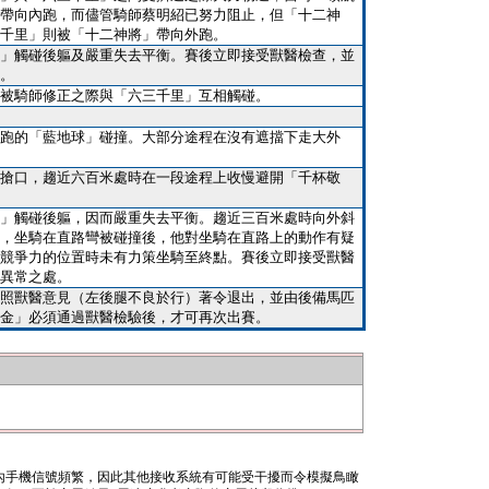
帶向內跑，而儘管騎師蔡明紹已努力阻止，但「十二神
千里」則被「十二神將」帶向外跑。
」觸碰後軀及嚴重失去平衡。賽後立即接受獸醫檢查，並
。
被騎師修正之際與「六三千里」互相觸碰。
跑的「藍地球」碰撞。大部分途程在沒有遮擋下走大外
搶口，趨近六百米處時在一段途程上收慢避開「千杯敬
」觸碰後軀，因而嚴重失去平衡。趨近三百米處時向外斜
，坐騎在直路彎被碰撞後，他對坐騎在直路上的動作有疑
競爭力的位置時未有力策坐騎至終點。賽後立即接受獸醫
異常之處。
照獸醫意見（左後腿不良於行）著令退出，並由後備馬匹
金」必須通過獸醫檢驗後，才可再次出賽。
內手機信號頻繁，因此其他接收系統有可能受干擾而令模擬鳥瞰