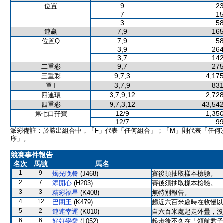
9
23
位置
7
15
3
58
7,9
165
連贏
7,9
58
位置Q
3,9
264
3,7
142
9,7
275
二重彩
9,7,3
4,175
三重彩
3,7,9
831
單T
3,7,9,12
2,728
四連環
9,7,3,12
43,542
四重彩
12/9
1,350
第七口孖寶
12/7
99
派彩備註：於勝出組合中，「F」代表「任何組合」；「M」則代表「任何
序」。
競賽事件報告
名次
馬號
馬名
1
9
燭光晚餐
(J468)
賽後須抽取樣本檢驗。
2
7
添開心
(H203)
賽後須抽取樣本檢驗。
3
3
精彩福星
(K408)
無特別報告。
4
12
巴閉王
(K479)
趨近六百米處時在收慢以
5
2
連連幸運
(K010)
自六百米處起走外疊，沒
6
6
好好戀愛
(L052)
起步後不久在「領航君子