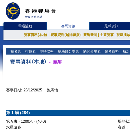
馬場活動
賽馬資訊
足球資訊
賽事資料(本地)
|
賽事資料(越洋轉播)
|
賽馬新聞
|
主要賽事
|
視聽播
報名表
排位表
即時賠率
練馬師分場表
騎師分場表
參考資料
統計
賽事日期: 23/12/2025 跑馬地
第 1 場 (284)
第五班 - 1200米 - (40-0)
場地狀況
水星讓賽
賽道 :