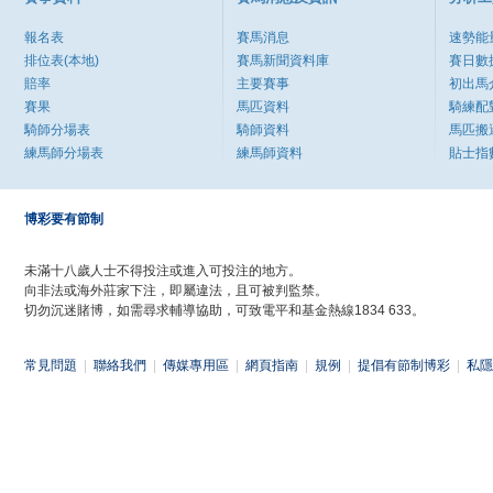
報名表
賽馬消息
速勢能
排位表(本地)
賽馬新聞資料庫
賽日數
賠率
主要賽事
初出馬
賽果
馬匹資料
騎練配
騎師分場表
騎師資料
馬匹搬
練馬師分場表
練馬師資料
貼士指
博彩要有節制
未滿十八歲人士不得投注或進入可投注的地方。
向非法或海外莊家下注，即屬違法，且可被判監禁。
切勿沉迷賭博，如需尋求輔導協助，可致電平和基金熱線1834 633。
常見問題
|
聯絡我們
|
傳媒專用區
|
網頁指南
|
規例
|
提倡有節制博彩
|
私隱