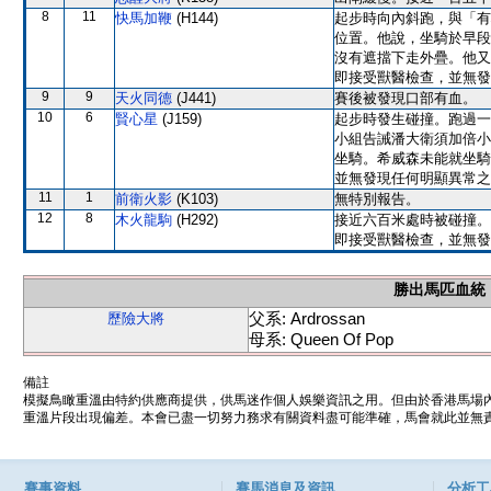
8
11
快馬加鞭
(H144)
起步時向內斜跑，與「有
位置。他說，坐騎於早段
沒有遮擋下走外疊。他又
即接受獸醫檢查，並無發
9
9
天火同德
(J441)
賽後被發現口部有血。
10
6
賢心星
(J159)
起步時發生碰撞。跑過一
小組告誡潘大衛須加倍小
坐騎。希威森未能就坐騎
並無發現任何明顯異常之
11
1
前衛火影
(K103)
無特別報告。
12
8
木火龍駒
(H292)
接近六百米處時被碰撞。
即接受獸醫檢查，並無發
勝出馬匹血統
父系: Ardrossan
歷險大將
母系: Queen Of Pop
備註
模擬鳥瞰重溫由特約供應商提供，供馬迷作個人娛樂資訊之用。但由於香港馬場
重溫片段出現偏差。本會已盡一切努力務求有關資料盡可能準確，馬會就此並無責
賽事資料
賽馬消息及資訊
分析工