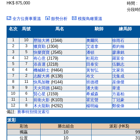
HK$ 875,000
時間 :
分段時間
全方位賽事重溫
餘勢分析
模擬鳥瞰重溫
名次
馬號
馬名
騎師
練馬師
1
10
歷險大將
(J344)
奧爾民
徐雨石
2
3
獵寶勤
(J304)
艾道拿
蔡約翰
3
5
快樂寶寶
(J545)
潘頓
廖康銘
4
12
有心意
(J179)
杜苑欣
羅富全
5
7
添喜運
(J218)
田泰安
伍鵬志
6
4
機械騎士
(H464)
黃智弘
文家良
7
2
志醒大將
(K138)
布文
沈集成
8
11
快馬加鞭
(H144)
班德禮
巫偉傑
9
9
天火同德
(J441)
潘大衛
韋達
10
6
賢心星
(J159)
希威森
方嘉柏
11
1
前衛火影
(K103)
霍宏聲
丁冠豪
12
8
木火龍駒
(H292)
楊明綸
鄭俊偉
備註:
賽事特別情況索引
派彩
彩池
勝出組合
派彩 (HK$)
10
99
獨贏
10
31
位置