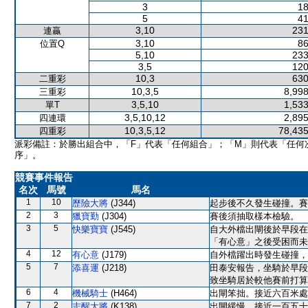
3
18
5
41
3,10
231
連贏
3,10
86
位置Q
5,10
233
3,5
120
10,3
630
二重彩
10,3,5
8,998
三重彩
3,5,10
1,533
單T
3,5,10,12
2,895
四連環
10,3,5,12
78,435
四重彩
派彩備註：於勝出組合中，「F」代表「任何組合」；「M」則代表「任何
序」。
競賽事件報告
名次
馬號
馬名
1
10
歷險大將
(J344)
起步後不久發生碰撞。賽
2
3
獵寶勤
(J304)
賽後須抽取樣本檢驗。
3
5
快樂寶寶
(J545)
自大外檔出閘後於早段在
「有心意」之後受困而未
4
12
有心意
(J179)
自外檔躍出時發生碰撞，
5
7
添喜運
(J218)
田泰安報告，坐騎於早段
致坐騎居於較他賽前打算
6
4
機械騎士
(H464)
出閘笨拙。接近六百米處
7
2
志醒大將
(K138)
出閘緩慢。接近一百五十