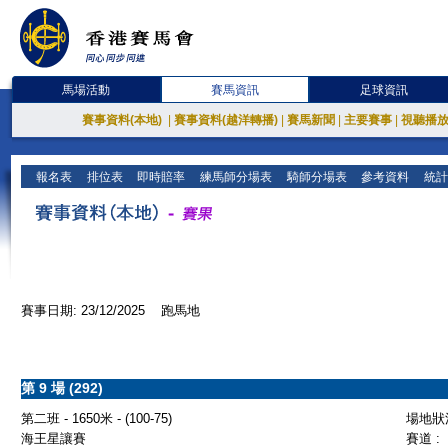
馬場活動
賽馬資訊
足球資訊
賽事資料(本地)
|
賽事資料(越洋轉播)
|
賽馬新聞
|
主要賽事
|
視聽播
報名表
排位表
即時賠率
練馬師分場表
騎師分場表
參考資料
統計
賽事日期: 23/12/2025 跑馬地
第 9 場 (292)
第二班 - 1650米 - (100-75)
場地狀況
海王星讓賽
賽道 :