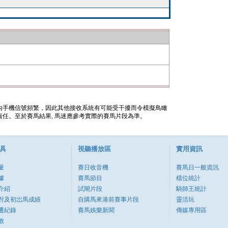
內手機信號頻繁，因此其他接收系統有可能受干擾而令模擬鳥瞰
任。至於賽馬結果, 馬迷應參考實際的賽馬片段為準。
具
視聽播放區
實用資訊
量
賽日收音機
賽馬日一般資訊
據
賽馬節目
檔位統計
介紹
試閘片段
騎師王統計
對及初岀馬成績
自購馬來港前賽事片段
靈活玩
遷紀錄
賽馬娛樂新聞
傳媒專用區
數