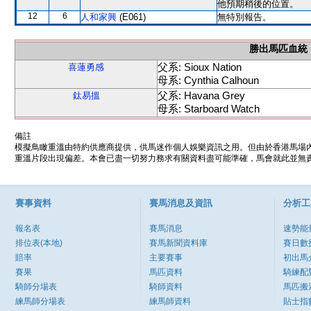
他預期稍後的位置。
12
6
人和家興
(E061)
無特別報告。
勝出馬匹血統
父系: Sioux Nation
喜蓮勇感
母系: Cynthia Calhoun
父系: Havana Grey
鈦易搵
母系: Starboard Watch
備註
模擬鳥瞰重溫由特約供應商提供，供馬迷作個人娛樂資訊之用。但由於香港馬場
重溫片段出現偏差。本會已盡一切努力務求有關資料盡可能準確，馬會就此並無責
賽事資料
賽馬消息及資訊
分析工
報名表
賽馬消息
速勢能
排位表(本地)
賽馬新聞資料庫
賽日數
賠率
主要賽事
初出馬
賽果
馬匹資料
騎練配
騎師分場表
騎師資料
馬匹搬
練馬師分場表
練馬師資料
貼士指