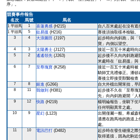
序」。
競賽事件報告
名次
馬號
馬名
1
1 平頭馬
喜蓮勇感
(H215)
自八百米處起在沒有遮
5
1 平頭馬
鈦易搵
(H216)
賽後須抽取樣本檢驗。
3
4
大浪圖田
(J197)
起步時向內斜跑，與「
寶」內側以望空。
4
3
太陽勇士
(J127)
接近一百五十米處時向
5
2
遙遙領先
(J263)
起步後不久向內斜跑避
米處時在「鈦易搵」與
6
7
至尊瑰寶
(K258)
接近一百五十米處時被
騎師艾兆禮修正。潘頓
賽後立即接受獸醫檢查
7
8
銀進
(G266)
自大外檔出閘笨拙，早
8
11
我做到
(H381)
起步後不久在「至尊瑰
先」向內斜跑避開「人
9
12
快路
(H219)
楊明綸報告，坐騎下仗
任何明顯異常之處。
10
9
星幻
(L123)
出閘僅屬一般。希威森
適應在跑馬地的跑道上
處。
11
10
電訊巴打
(D482)
起步時在發生碰撞之際
取得遮擋，因為此駒近