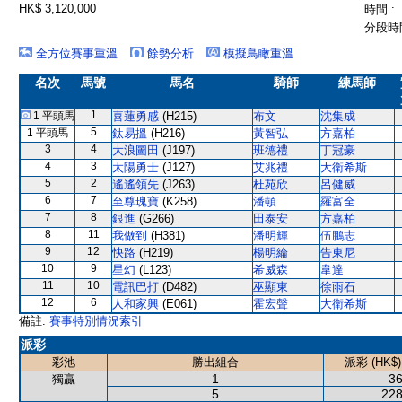
HK$ 3,120,000
時間 :
分段時間
全方位賽事重溫
餘勢分析
模擬鳥瞰重溫
名次
馬號
馬名
騎師
練馬師
1
1 平頭馬
喜蓮勇感
(H215)
布文
沈集成
5
1 平頭馬
鈦易搵
(H216)
黃智弘
方嘉柏
3
4
大浪圖田
(J197)
班德禮
丁冠豪
4
3
太陽勇士
(J127)
艾兆禮
大衛希斯
5
2
遙遙領先
(J263)
杜苑欣
呂健威
6
7
至尊瑰寶
(K258)
潘頓
羅富全
7
8
銀進
(G266)
田泰安
方嘉柏
8
11
我做到
(H381)
潘明輝
伍鵬志
9
12
快路
(H219)
楊明綸
告東尼
10
9
星幻
(L123)
希威森
韋達
11
10
電訊巴打
(D482)
巫顯東
徐雨石
12
6
人和家興
(E061)
霍宏聲
大衛希斯
備註:
賽事特別情況索引
派彩
彩池
勝出組合
派彩 (HK$)
1
36
獨贏
5
228