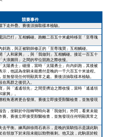
競賽事件
擋下走外疊。賽後須抽取樣本檢驗。
電訊巴打」互相觸碰。跑離二百五十米處時移至「至尊瑰
內斜跑，與正被騎師修正的「至尊瑰寶」互相觸碰。
開「人和家興」，與「我做到」互相觸碰。接近一百五十
「大浪圖田」之間的窄位競跑之際收慢。
「太陽勇士」碰撞，當時「太陽勇士」向內斜跑，其後被
表示，他認為坐騎未能應付是晚的一千六百五十米途程。
，並無發現任何明顯異常之處。賽後須抽取樣本檢驗。
段在馬群之後切入。
寶」與「遙遙領先」之間受擠迫之際收慢，當時「遙遙領
和家興」。
增程角逐將更合發揮。賽後立即接受獸醫檢查，並無發現
報告，坐騎於中段轉彎時向著「我做到」外閃，看來未能
作賽。賽後立即接受獸醫檢查，並無發現任何明顯異常之
失去平衡。練馬師徐雨石表示，是晚的策騎指示是讓此駒
仗在領放下於末段未能以勁勢衝刺。他又說，此駒居於較