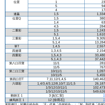
1
23
位置
5
94
4
17
1,5
1,334
連贏
1,5
380
位置Q
1,4
63
4,5
284
1,5
1,243
二重彩
5,1
1,610
1,5,4
9,305
三重彩
5,1,4
13,284
1,4,5
2,557
單T
1,3,4,5
2,154
四連環
1,5,4,3
33,480
四重彩
5,1,4,3
37,442
11/1
281
第八口孖寶
11/5
767
10/11/1
1,097
第二口三寶
10/11/5
5,455
7,11,12/1,4,5
140,462
第四口孖T
1,4/3,4/3,12/8,10/7,11/1,5
26,187
六環彩
1/3/12/10/11/1
102,473
1/3/12/10/11/5
549,626
3 [紀仁安]
騎師王 1
12 [徐雨石]
練馬師王 1
派彩備註：於勝出組合中，「F」代表「任何組合」；「M」則代表「任何