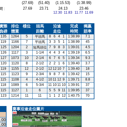
(27.69)
(51.40)
(1:15.53)
(1:38.99)
27.69
23.71
24.13
23.46
 :
12.30 11.83
11.77 11.69
實際
排位
檔位
頭馬
沿途
完成
獨贏
負磅
體重
距離
走位
時間
賠率
135
1264
5
8
6
4
1
1:38.99
7.1
平頭馬
119
1166
7
3
3
5
1
1:38.99
45
平頭馬
125
1204
2
7
9
8
3
1:39.01
4.5
短馬頭位
126
1117
3
1-1/4
4
4
3
4
1:39.19
6.5
127
1073
10
2-1/4
6
7
6
5
1:39.34
9.3
120
1120
8
2-1/2
2
2
1
6
1:39.40
3.7
119
1155
12
2-1/2
12
12
10
7
1:39.40
18
115
1123
9
2-3/4
9
8
7
8
1:39.42
15
115
1108
4
4-1/2
10
11
12
9
1:39.71
8.8
118
1089
6
5-3/4
11
10
11
10
1:39.91
37
115
1127
1
6
5
5
9
11
1:39.95
37
123
1214
11
11
1
1
2
12
1:40.75
70
賽事沿途走位圖片
.00
.00