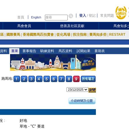
登入
/
登記
常見問題
首頁
English
馬會會員
慈善及社區貢獻
馬會知多
放區
|
國際賽馬
|
香港國際馬匹拍賣會
|
從化馬場
|
投注指南
|
賽馬知多些
|
RESTART
資料
賽果
賽事報告
騎練資料
馬匹資料
試閘結果
賽期表
跑馬地:
 :
好地
草地 - "C" 賽道