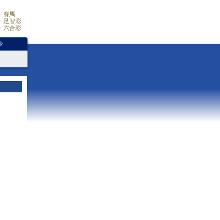
賽馬
足智彩
六合彩
少