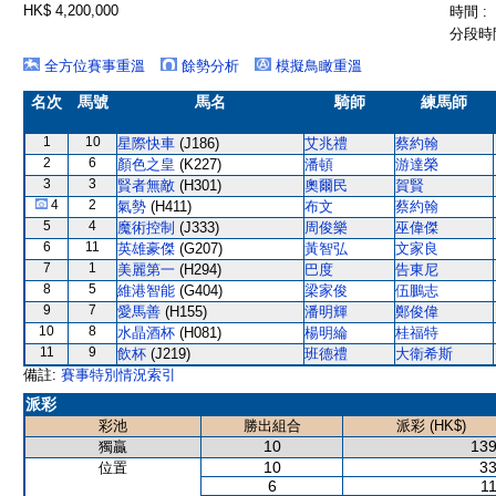
HK$ 4,200,000
時間 :
分段時間
全方位賽事重溫
餘勢分析
模擬鳥瞰重溫
名次
馬號
馬名
騎師
練馬師
1
10
星際快車
(J186)
艾兆禮
蔡約翰
2
6
顏色之皇
(K227)
潘頓
游達榮
3
3
賢者無敵
(H301)
奧爾民
賀賢
4
2
氣勢
(H411)
布文
蔡約翰
5
4
魔術控制
(J333)
周俊樂
巫偉傑
6
11
英雄豪傑
(G207)
黃智弘
文家良
7
1
美麗第一
(H294)
巴度
告東尼
8
5
維港智能
(G404)
梁家俊
伍鵬志
9
7
愛馬善
(H155)
潘明輝
鄭俊偉
10
8
水晶酒杯
(H081)
楊明綸
桂福特
11
9
飲杯
(J219)
班德禮
大衛希斯
備註:
賽事特別情況索引
派彩
彩池
勝出組合
派彩 (HK$)
10
139
獨贏
10
33
位置
6
11