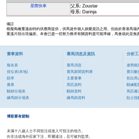
父系: Zoustar
星際快車
母系: Darinja
備註
模擬鳥瞰重溫由特約供應商提供，供馬迷作個人娛樂資訊之用。但由於香港馬場
重溫片段出現偏差。本會已盡一切努力務求有關資料盡可能準確，馬會就此並無責
賽事資料
賽馬消息及資訊
分析工
報名表
賽馬消息
速勢能
排位表(本地)
賽馬新聞資料庫
賽日數
賠率
主要賽事
初出馬
賽果
馬匹資料
騎練配
騎師分場表
騎師資料
馬匹搬
練馬師分場表
練馬師資料
貼士指
博彩要有節制
未滿十八歲人士不得投注或進入可投注的地方。
向非法或海外莊家下注，即屬違法，且可被判監禁。