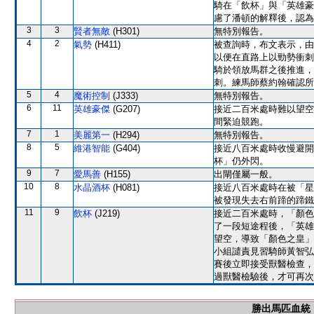
騎在「飲杯」與「英雄豪
慮了潘頓的解釋後，認為
3
3
賢者無敵
(H301)
無特別報告。
4
2
氣勢
(H411)
被查詢時，布文表示，由
以便在直路上以勁勢衝刺
騎於領放馬群之後推進，
刺。練馬師蔡約翰確認所
5
4
魔術控制
(J333)
無特別報告。
6
11
英雄豪傑
(G207)
接近二百米處時難以望空
間緊迫競跑。
7
1
美麗第一
(H294)
無特別報告。
8
5
維港智能
(G404)
接近八百米處時收慢避開
杯」仍外閃。
9
7
愛馬善
(H155)
出閘僅屬一般。
10
8
水晶酒杯
(H081)
接近八百米處時在被「星
被發現失去右前蹄的蹄鐵
11
9
飲杯
(J219)
接近二百米處時，「顏色
了一段短途程後，「英雄
望空，導致「顏色之皇」
小組譴責見習騎師黃智弘
賽後立即接受獸醫檢查，
過獸醫檢驗後，才可再次
勝出馬匹血統