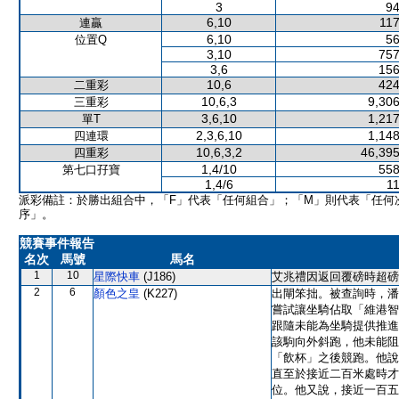
3
94
6,10
117
連贏
6,10
56
位置Q
3,10
757
3,6
156
10,6
424
二重彩
10,6,3
9,306
三重彩
3,6,10
1,217
單T
2,3,6,10
1,148
四連環
10,6,3,2
46,395
四重彩
1,4/10
558
第七口孖寶
1,4/6
11
派彩備註：於勝出組合中，「F」代表「任何組合」；「M」則代表「任何
序」。
競賽事件報告
名次
馬號
馬名
1
10
星際快車
(J186)
艾兆禮因返回覆磅時超磅
2
6
顏色之皇
(K227)
出閘笨拙。被查詢時，潘
嘗試讓坐騎佔取「維港智
跟隨未能為坐騎提供推進
該駒向外斜跑，他未能阻
「飲杯」之後競跑。他說
直至於接近二百米處時才
位。他又說，接近一百五