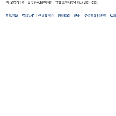
切勿沉迷賭博，如需尋求輔導協助，可致電平和基金熱線1834 633。
常見問題
|
聯絡我們
|
傳媒專用區
|
網頁指南
|
規例
|
提倡有節制博彩
|
私隱