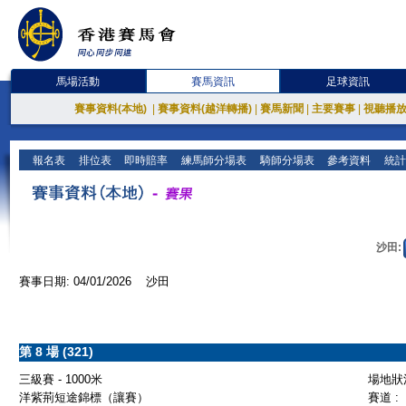
馬場活動
賽馬資訊
足球資訊
賽事資料(本地)
|
賽事資料(越洋轉播)
|
賽馬新聞
|
主要賽事
|
視聽播
報名表
排位表
即時賠率
練馬師分場表
騎師分場表
參考資料
統計
沙田:
賽事日期: 04/01/2026 沙田
第 8 場 (321)
三級賽 - 1000米
場地狀況
洋紫荊短途錦標（讓賽）
賽道 :