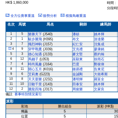
HK$ 1,860,000
時間 :
分段時間
全方位賽事重溫
餘勢分析
模擬鳥瞰重溫
名次
馬號
馬名
騎師
練馬師
1
5
樂勝天下
(J540)
潘頓
姚本輝
2
1
駿步騰飛
(H395)
布文
游達榮
3
7
熾烈神駒
(J157)
紀仁安
沈集成
4
9
穿甲戰鷹
(J039)
艾兆禮
廖康銘
5
3
德心知遇
(J133)
麥文堅
蔡約翰
6
12
馬錢子
(L053)
巫顯東
徐雨石
7
4
時尚風趣
(J164)
巴度
鄭俊偉
8
11
開心五月
(K016)
鍾易禮
告東尼
9
6
艾莉奧
(G223)
金誠剛
大衛希斯
10
8
天天耍樂
(J232)
潘明輝
羅富全
11
10
日馳千里
(J143)
田泰安
姚本輝
12
2
騰龍四海
(J317)
周俊樂
文家良
備註:
賽事特別情況索引
派彩
彩池
勝出組合
派彩 (HK$)
5
30
獨贏
5
15
位置