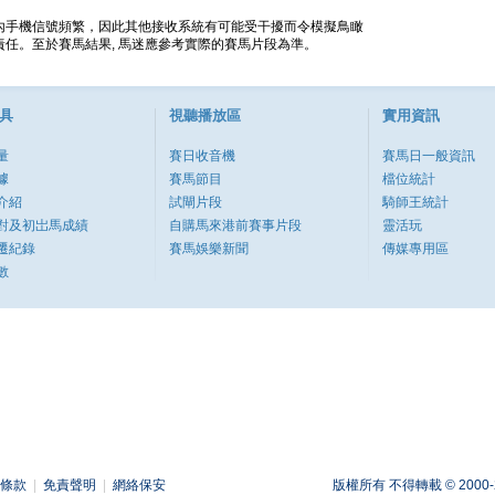
內手機信號頻繁，因此其他接收系統有可能受干擾而令模擬鳥瞰
任。至於賽馬結果, 馬迷應參考實際的賽馬片段為準。
具
視聽播放區
實用資訊
量
賽日收音機
賽馬日一般資訊
據
賽馬節目
檔位統計
介紹
試閘片段
騎師王統計
對及初岀馬成績
自購馬來港前賽事片段
靈活玩
遷紀錄
賽馬娛樂新聞
傳媒專用區
數
條款
|
免責聲明
|
網絡保安
版權所有 不得轉載 © 2000