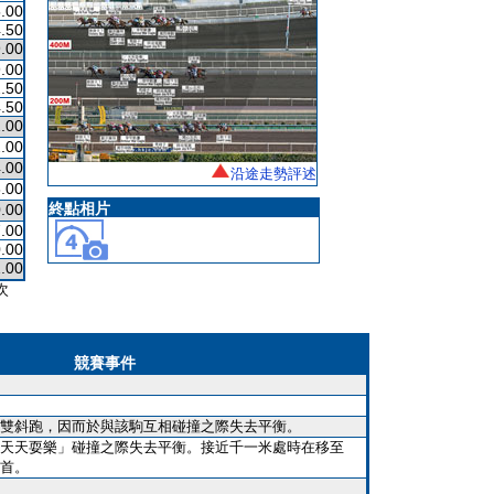
.00
.50
.00
.00
.50
.50
.00
.00
.00
沿途走勢評述
.00
終點相片
.00
.00
.00
.00
次
競賽事件
雙斜跑，因而於與該駒互相碰撞之際失去平衡。
天天耍樂」碰撞之際失去平衡。接近千一米處時在移至
首。