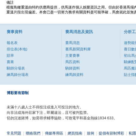
備註
模擬鳥瞰重溫由特約供應商提供，供馬迷作個人娛樂資訊之用。但由於香港馬場
重溫片段出現偏差。本會已盡一切努力務求有關資料盡可能準確，馬會就此並無責
賽事資料
賽馬消息及資訊
分析工
報名表
賽馬消息
速勢能
排位表(本地)
賽馬新聞資料庫
賽日數
賠率
主要賽事
初出馬
賽果
馬匹資料
騎練配
騎師分場表
騎師資料
馬匹搬
練馬師分場表
練馬師資料
貼士指
博彩要有節制
未滿十八歲人士不得投注或進入可投注的地方。
向非法或海外莊家下注，即屬違法，且可被判監禁。
切勿沉迷賭博，如需尋求輔導協助，可致電平和基金熱線1834 633。
常見問題
|
聯絡我們
|
傳媒專用區
|
網頁指南
|
規例
|
提倡有節制博彩
|
私隱