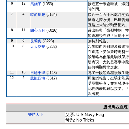
6
12
馬錢子
(L053)
接近五十米處時被「熾烈
時外閃。
7
4
時尚風趣
(J164)
接近一百五十米處時開始
擠迫之際收慢。巴度告知
直路上未能以勁勢衝刺。
8
11
開心五月
(K016)
躍出時與「熾烈神駒」雙
短途程後在與「日馳千里
9
6
艾莉奧
(G223)
無特別報告。
10
8
天天耍樂
(J232)
起步時向外斜跑及被碰撞
在直路上受催策時走勢平
段須略為催策此駒以保持
助表現，尤其是賽事中段
任何明顯異常之處。
11
10
日馳千里
(J143)
跑了一段短途程後發生碰
12
2
騰龍四海
(J317)
周俊樂報告，坐騎未能展
受獸醫檢查，並無發現任
此駒的表現難以接受。「
次出賽。
勝出馬匹血統
父系: U S Navy Flag
樂勝天下
母系: No Tricks