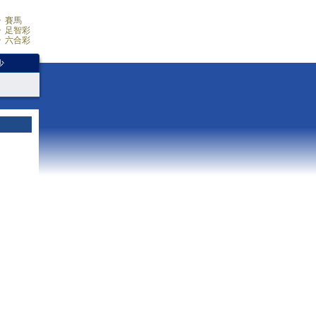
賽馬
足智彩
六合彩
少