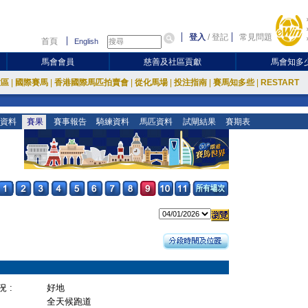
登入
/
登記
常見問題
首頁
English
馬會會員
慈善及社區貢獻
馬會知多
放區
|
國際賽馬
|
香港國際馬匹拍賣會
|
從化馬場
|
投注指南
|
賽馬知多些
|
RESTART
資料
賽果
賽事報告
騎練資料
馬匹資料
試閘結果
賽期表
 :
好地
全天候跑道