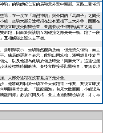
神駒」的騎師紀仁安的馬鞭意外擊中頭部。直路上受催策
墮退，在一度在「熾烈神駒」與外閃的「馬錢子」之間受
小組，坐騎大部分途程須在沒有遮擋下走大外疊，因而在
賽後立即接受獸醫檢查，並無發現任何明顯異常之處。
雙斜跑，因而於與該駒互相碰撞之際失去平衡。跑了一段
」互相觸碰之際失去平衡。
。潘明輝表示，坐騎雖然能夠放頭，但走勢欠強勁，而且
平。練馬師羅富全表示，此駒出閘笨拙，潘明輝其後於早
領先，以及他認為此駒於領放時受「樂勝天下」追逼也無
步速較標準時間略快。賽後立即接受獸醫檢查，並無發現
撞。大部分途程在沒有遮擋下走外疊。
步，他將此歸因於坐騎在全天候跑道上作賽。賽後立即接
何明顯異常之處。「騰龍四海」包尾大敗而回，小組認為
騰龍四海」必須試閘及格，並且通過獸醫檢驗後，才可再