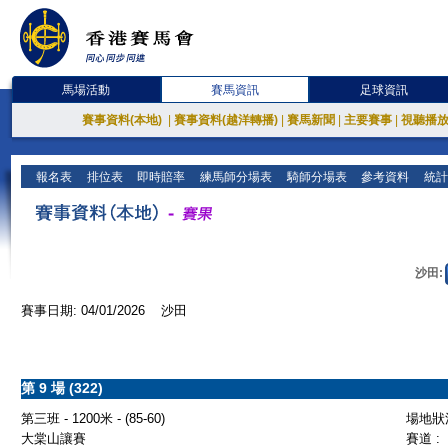
馬場活動
賽馬資訊
足球資訊
賽事資料(本地)
|
賽事資料(越洋轉播)
|
賽馬新聞
|
主要賽事
|
視聽播
報名表
排位表
即時賠率
練馬師分場表
騎師分場表
參考資料
統計
沙田:
賽事日期: 04/01/2026 沙田
第 9 場 (322)
第三班 - 1200米 - (85-60)
場地狀況
大棠山讓賽
賽道 :