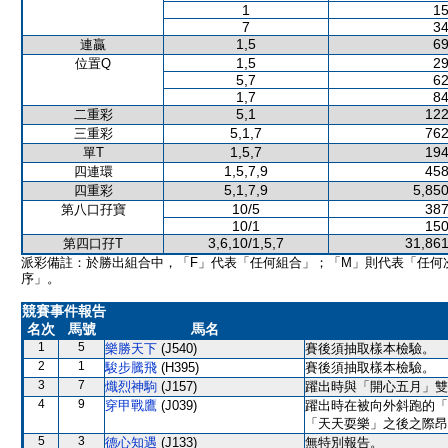
1
15
7
34
1,5
69
連贏
1,5
29
位置Q
5,7
62
1,7
84
5,1
122
二重彩
5,1,7
762
三重彩
1,5,7
194
單T
1,5,7,9
458
四連環
5,1,7,9
5,850
四重彩
10/5
387
第八口孖寶
10/1
150
3,6,10/1,5,7
31,861
第四口孖T
派彩備註：於勝出組合中，「F」代表「任何組合」；「M」則代表「任何
序」。
競賽事件報告
名次
馬號
馬名
1
5
樂勝天下
(J540)
賽後須抽取樣本檢驗。
2
1
駿步騰飛
(H395)
賽後須抽取樣本檢驗。
3
7
熾烈神駒
(J157)
躍出時與「開心五月」雙
4
9
穿甲戰鷹
(J039)
躍出時在被向外斜跑的「
「天天耍樂」之後之際昂
5
3
德心知遇
(J133)
無特別報告。