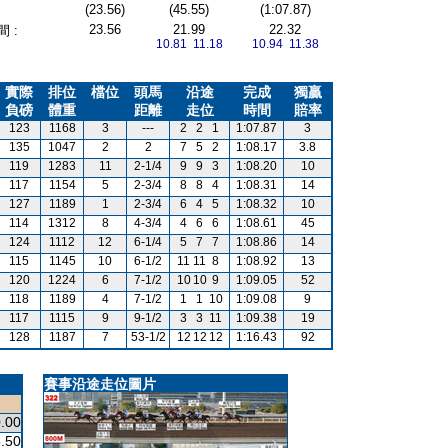
(23.56)
(45.55)
(1:07.87)
23.56
21.99
22.32
 :
10.81 11.18
10.94 11.38
實際
排位
檔位
頭馬
沿途
完成
獨贏
負磅
體重
距離
走位
時間
賠率
123
1168
3
---
2
2
1
1:07.87
3
135
1047
2
2
7
5
2
1:08.17
3.8
119
1283
11
2-1/4
9
9
3
1:08.20
10
117
1154
5
2-3/4
8
8
4
1:08.31
14
127
1189
1
2-3/4
6
4
5
1:08.32
10
114
1312
8
4-3/4
4
6
6
1:08.61
45
124
1112
12
6-1/4
5
7
7
1:08.86
14
115
1145
10
6-1/2
11
11
8
1:08.92
13
120
1224
6
7-1/2
10
10
9
1:09.05
52
118
1189
4
7-1/2
1
1
10
1:09.08
9
117
1115
9
9-1/2
3
3
11
1:09.38
19
128
1187
7
53-1/2
12
12
12
1:16.43
92
賽事沿途走位圖片
.00
.50