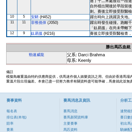
過了千二米處後在一段途
自外檔出閘後於早段留後
刺。賽後立即接受獸醫檢
10
5
安騁
(H452)
躍出時向上跳躍及失地。
11
11
非惟僥倖
(J050)
躍出時發生碰撞。跑離千
「鈦易搵」在尚未帶離下
12
9
鈦易搵
(H216)
賽後立即接受獸醫檢查，
勝出馬匹血統
父系: Darci Brahma
勁速威龍
母系: Keenly
備註
模擬鳥瞰重溫由特約供應商提供，供馬迷作個人娛樂資訊之用。但由於香港馬場
重溫片段出現偏差。本會已盡一切努力務求有關資料盡可能準確，馬會就此並無責
賽事資料
賽馬消息及資訊
分析工
報名表
賽馬消息
速勢能
排位表(本地)
賽馬新聞資料庫
賽日數
賠率
主要賽事
初出馬
賽果
馬匹資料
騎練配