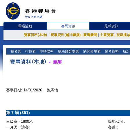
馬場活動
賽馬資訊
足球資訊
賽事資料(本地)
|
賽事資料(越洋轉播)
|
賽馬新聞
|
主要賽事
|
視聽播
報名表
排位表
即時賠率
練馬師分場表
騎師分場表
參考資料
統計
賽事日期: 14/01/2026 跑馬地
第 7 場 (351)
三級賽 - 1800米
場地狀況 :
一月盃（讓賽）
賽道 :