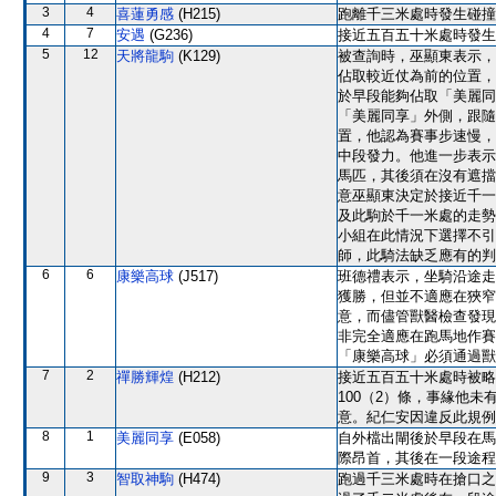
3
4
喜蓮勇感
(H215)
跑離千三米處時發生碰撞
4
7
安遇
(G236)
接近五百五十米處時發生
5
12
天將龍駒
(K129)
被查詢時，巫顯東表示，
佔取較近仗為前的位置，
於早段能夠佔取「美麗同
「美麗同享」外側，跟隨
置，他認為賽事步速慢，
中段發力。他進一步表示
馬匹，其後須在沒有遮擋
意巫顯東決定於接近千一
及此駒於千一米處的走勢
小組在此情況下選擇不引
師，此騎法缺乏應有的判
6
6
康樂高球
(J517)
班德禮表示，坐騎沿途走
獲勝，但並不適應在狹窄
意，而儘管獸醫檢查發現
非完全適應在跑馬地作賽
「康樂高球」必須通過獸
7
2
禪勝輝煌
(H212)
接近五百五十米處時被略
100（2）條，事緣他
意。紀仁安因違反此規例
8
1
美麗同享
(E058)
自外檔出閘後於早段在馬
際昂首，其後在一段途程
9
3
智取神駒
(H474)
跑過千三米處時在搶口之