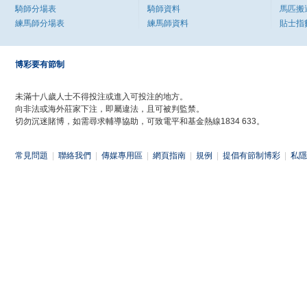
騎師分場表
騎師資料
馬匹搬
練馬師分場表
練馬師資料
貼士指
博彩要有節制
未滿十八歲人士不得投注或進入可投注的地方。
向非法或海外莊家下注，即屬違法，且可被判監禁。
切勿沉迷賭博，如需尋求輔導協助，可致電平和基金熱線1834 633。
常見問題
|
聯絡我們
|
傳媒專用區
|
網頁指南
|
規例
|
提倡有節制博彩
|
私隱