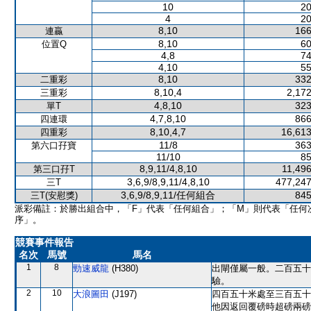
10
20
4
20
8,10
166
連贏
8,10
60
位置Q
4,8
74
4,10
55
8,10
332
二重彩
8,10,4
2,172
三重彩
4,8,10
323
單T
4,7,8,10
866
四連環
8,10,4,7
16,613
四重彩
11/8
363
第六口孖寶
11/10
85
8,9,11/4,8,10
11,496
第三口孖T
3,6,9/8,9,11/4,8,10
477,247
三T
3,6,9/8,9,11/任何組合
845
三T(安慰獎)
派彩備註：於勝出組合中，「F」代表「任何組合」；「M」則代表「任何
序」。
競賽事件報告
名次
馬號
馬名
1
8
勁速威龍
(H380)
出閘僅屬一般。二百五十
驗。
2
10
大浪圖田
(J197)
四百五十米處至三百五十
他因返回覆磅時超磅兩磅