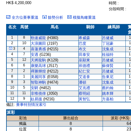
HK$ 4,200,000
時間 :
分段時間 :
全方位賽事重溫
餘勢分析
模擬鳥瞰重溫
名次
馬號
馬名
騎師
練馬師
1
8
1
勁速威龍
(H380)
希威森
呂健威
2
10
1
大浪圖田
(J197)
巴度
丁冠豪
3
4
1
喜蓮勇感
(H215)
布文
沈集成
4
7
1
安遇
(G236)
田泰安
桂福特
5
12
1
天將龍駒
(K129)
巫顯東
呂健威
6
6
1
康樂高球
(J517)
班德禮
蘇偉賢
7
2
1
禪勝輝煌
(H212)
紀仁安
呂健威
8
1
1
美麗同享
(E058)
艾道拿
告東尼
9
3
1
智取神駒
(H474)
潘頓
沈集成
10
5
1
安騁
(H452)
艾兆禮
蔡約翰
11
11
1
非惟僥倖
(J050)
蔡明紹
姚本輝
12
9
1
鈦易搵
(H216)
黃智弘
方嘉柏
備註:
賽事特別情況索引
派彩
彩池
勝出組合
派彩 (HK$)
8
64
獨贏
8
23
位置