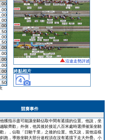
.00
.00
.00
.00
.00
.50
.00
.50
.00
.00
.00
沿途走勢評述
.00
終點相片
.00
.50
.50
次
競賽事件
他獲指示盡可能讓坐騎佔取中間有遮擋的位置。他說，坐
越駿齊歡」外側，他其後於接近八百米處時選擇催策坐騎
歡」，佔取「日馳千里」之後的位置。他又說，當他這樣
斜跑，導致坐騎大部分途程須在沒有遮擋下走大外疊。小