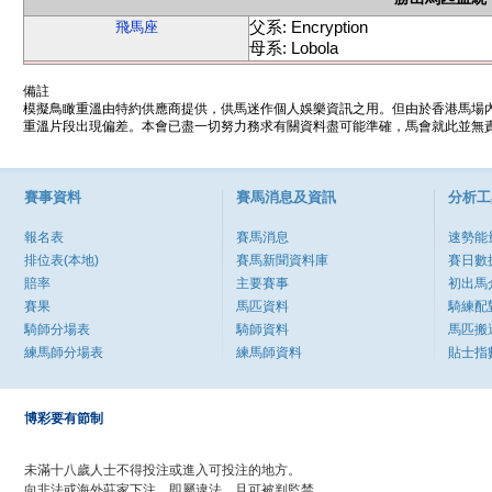
父系: Encryption
飛馬座
母系: Lobola
備註
模擬鳥瞰重溫由特約供應商提供，供馬迷作個人娛樂資訊之用。但由於香港馬場
重溫片段出現偏差。本會已盡一切努力務求有關資料盡可能準確，馬會就此並無責
賽事資料
賽馬消息及資訊
分析工
報名表
賽馬消息
速勢能
排位表(本地)
賽馬新聞資料庫
賽日數
賠率
主要賽事
初出馬
賽果
馬匹資料
騎練配
騎師分場表
騎師資料
馬匹搬
練馬師分場表
練馬師資料
貼士指
博彩要有節制
未滿十八歲人士不得投注或進入可投注的地方。
向非法或海外莊家下注，即屬違法，且可被判監禁。