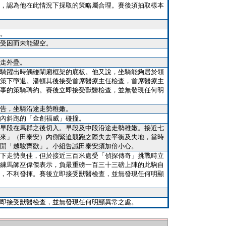
，認為他在此情況下採取的策略屬合理。賽後須抽取樣本
。
受困而未能望空。
走外疊。
騎躍出時觸碰閘廂框架的底板。他又說，坐騎能夠居於領
策下墮退。潘頓其後接受首席醫療主任檢查，首席醫療主
事的策騎聘約。賽後立即接受獸醫檢查，並無發現任何明
告，坐騎沿途走勢稚嫩。
內斜跑的「金創福威」碰撞。
早段在馬群之後切入。早段及中段沿途走勢稚嫩。接近七
來」（田泰安）內側緊迫競跑之際失去平衡及失地，當時
開「越駿齊歡」。小組告誡田泰安須加倍小心。
下走勢良佳，但於接近三百米處受「偵探傳奇」挑戰時立
練馬師巫偉傑表示，負最重磅一百三十三磅上陣的此駒自
，不利發揮。賽後立即接受獸醫檢查，並無發現任何明顯
即接受獸醫檢查，並無發現任何明顯異常之處。