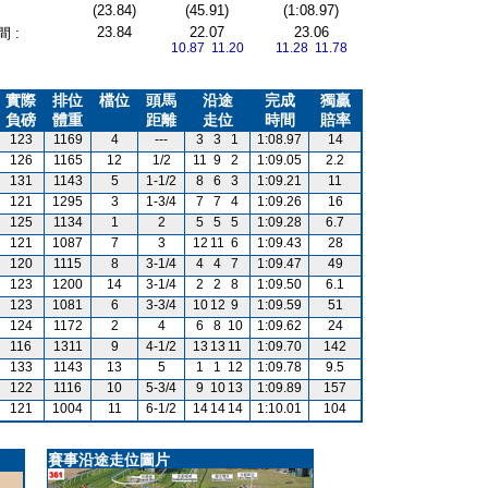
(23.84)
(45.91)
(1:08.97)
23.84
22.07
23.06
 :
10.87 11.20
11.28 11.78
實際
排位
檔位
頭馬
沿途
完成
獨贏
負磅
體重
距離
走位
時間
賠率
123
1169
4
---
3
3
1
1:08.97
14
126
1165
12
1/2
11
9
2
1:09.05
2.2
131
1143
5
1-1/2
8
6
3
1:09.21
11
121
1295
3
1-3/4
7
7
4
1:09.26
16
125
1134
1
2
5
5
5
1:09.28
6.7
121
1087
7
3
12
11
6
1:09.43
28
120
1115
8
3-1/4
4
4
7
1:09.47
49
123
1200
14
3-1/4
2
2
8
1:09.50
6.1
123
1081
6
3-3/4
10
12
9
1:09.59
51
124
1172
2
4
6
8
10
1:09.62
24
116
1311
9
4-1/2
13
13
11
1:09.70
142
133
1143
13
5
1
1
12
1:09.78
9.5
122
1116
10
5-3/4
9
10
13
1:09.89
157
121
1004
11
6-1/2
14
14
14
1:10.01
104
賽事沿途走位圖片