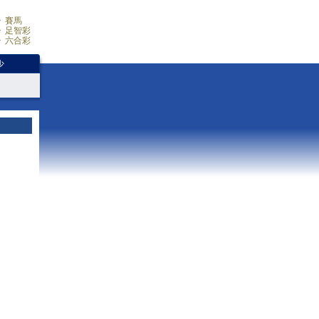
賽馬
足智彩
六合彩
少