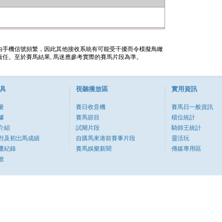
內手機信號頻繁，因此其他接收系統有可能受干擾而令模擬鳥瞰
任。至於賽馬結果, 馬迷應參考實際的賽馬片段為準。
具
視聽播放區
實用資訊
量
賽日收音機
賽馬日一般資訊
據
賽馬節目
檔位統計
介紹
試閘片段
騎師王統計
對及初岀馬成績
自購馬來港前賽事片段
靈活玩
遷紀錄
賽馬娛樂新聞
傳媒專用區
數