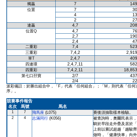
7
149
獨贏
7
30
位置
4
13
2
27
4,7
208
連贏
4,7
76
位置Q
2,7
190
2,4
47
7,4
523
二重彩
7,4,2
2,919
三重彩
2,4,7
409
單T
2,4,7,11
582
四連環
7,4,2,11
18,853
四重彩
2/7
437
第七口孖寶
2/4
22
派彩備註：於勝出組合中，「F」代表「任何組合」；「M」則代表「任何
序」。
競賽事件報告
名次
馬號
馬名
1
7
飛馬座
(L075)
賽後須抽取樣本檢驗。
2
4
志滿同行
(K056)
被查詢時，奧爾民表示，
騎於早段走外疊及居於「
上前以嘗試超越「越駿齊
做時，「健康快車」向外