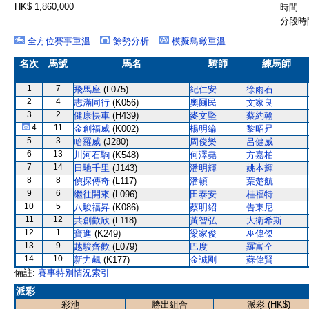
HK$ 1,860,000
時間 :
分段時間
全方位賽事重溫
餘勢分析
模擬鳥瞰重溫
名次
馬號
馬名
騎師
練馬師
1
7
飛馬座
(L075)
紀仁安
徐雨石
2
4
志滿同行
(K056)
奧爾民
文家良
3
2
健康快車
(H439)
麥文堅
蔡約翰
4
11
金創福威
(K002)
楊明綸
黎昭昇
5
3
哈羅威
(J280)
周俊樂
呂健威
6
13
川河石駒
(K548)
何澤堯
方嘉柏
7
14
日馳千里
(J143)
潘明輝
姚本輝
8
8
偵探傳奇
(L117)
潘頓
葉楚航
9
6
繼往開來
(L096)
田泰安
桂福特
10
5
八駿福昇
(K086)
蔡明紹
告東尼
11
12
共創歡欣
(L118)
黃智弘
大衛希斯
12
1
寶進
(K249)
梁家俊
巫偉傑
13
9
越駿齊歡
(L079)
巴度
羅富全
14
10
新力飆
(K177)
金誠剛
蘇偉賢
備註:
賽事特別情況索引
派彩
彩池
勝出組合
派彩 (HK$)