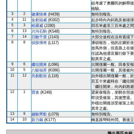
組考慮了奧爾民的解釋後
檢驗。
3
2
健康快車
(H439)
無特別報告。
4
11
金創福威
(K002)
起步時向內斜跑及被碰撞
5
3
哈羅威
(J280)
四百米處至三百米處之間
6
13
川河石駒
(K548)
無特別報告。
7
14
日馳千里
(J143)
大部分途程在沒有遮擋下
8
8
偵探傳奇
(L117)
潘頓報告，他的左腳於坐
放馬外側，但直路上在催
任認為他適宜履行餘下賽
顯異常之處。
9
6
繼往開來
(L096)
出閘僅屬一般。田泰安報
10
5
八駿福昇
(K086)
出閘僅屬一般，其後被向
11
12
共創歡欣
(L118)
自外檔出閘僅屬一般，於
百五十米處時在「繼往開
「繼往開來」向內斜跑避
12
1
寶進
(K249)
梁家俊報告，坐騎在領放
即須受催策，其後墮退。
外檔出閘後須受催策上前
異常之處。
13
9
越駿齊歡
(L079)
無特別報告。
14
10
新力飆
(K177)
轉直路彎時外閃。賽後立
勝出馬匹血統