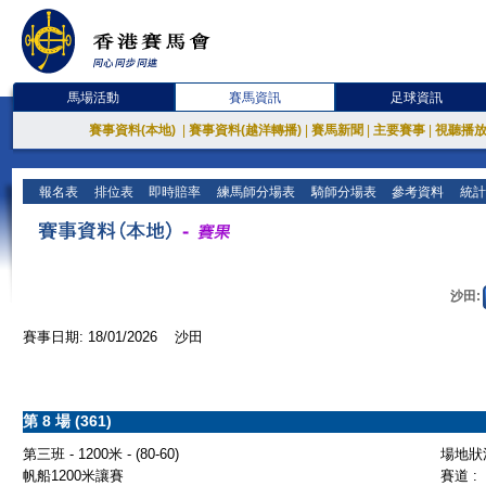
馬場活動
賽馬資訊
足球資訊
賽事資料(本地)
|
賽事資料(越洋轉播)
|
賽馬新聞
|
主要賽事
|
視聽播
報名表
排位表
即時賠率
練馬師分場表
騎師分場表
參考資料
統計
沙田:
賽事日期: 18/01/2026 沙田
第 8 場 (361)
第三班 - 1200米 - (80-60)
場地狀況
帆船1200米讓賽
賽道 :