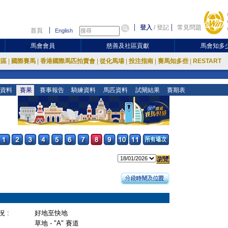
登入
/
登記
常見問題
首頁
English
馬會會員
慈善及社區貢獻
馬會知多
放區
|
國際賽馬
|
香港國際馬匹拍賣會
|
從化馬場
|
投注指南
|
賽馬知多些
|
RESTART
資料
賽果
賽事報告
騎練資料
馬匹資料
試閘結果
賽期表
 :
好地至快地
草地 - "A" 賽道