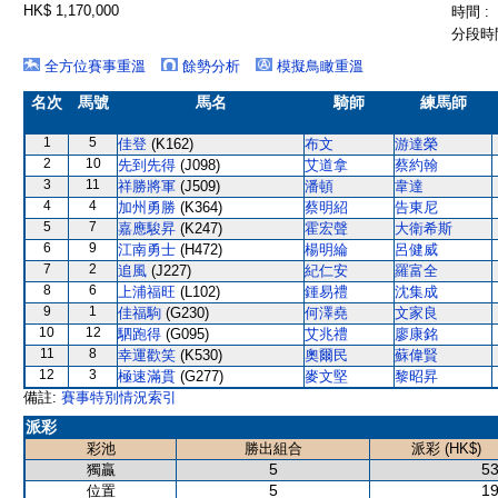
HK$ 1,170,000
時間 :
分段時間
全方位賽事重溫
餘勢分析
模擬鳥瞰重溫
名次
馬號
馬名
騎師
練馬師
1
5
佳登
(K162)
布文
游達榮
2
10
先到先得
(J098)
艾道拿
蔡約翰
3
11
祥勝將軍
(J509)
潘頓
韋達
4
4
加州勇勝
(K364)
蔡明紹
告東尼
5
7
嘉應駿昇
(K247)
霍宏聲
大衛希斯
6
9
江南勇士
(H472)
楊明綸
呂健威
7
2
追風
(J227)
紀仁安
羅富全
8
6
上浦福旺
(L102)
鍾易禮
沈集成
9
1
佳福駒
(G230)
何澤堯
文家良
10
12
駟跑得
(G095)
艾兆禮
廖康銘
11
8
幸運歡笑
(K530)
奧爾民
蘇偉賢
12
3
極速滿貫
(G277)
麥文堅
黎昭昇
備註:
賽事特別情況索引
派彩
彩池
勝出組合
派彩 (HK$)
5
53
獨贏
5
19
位置