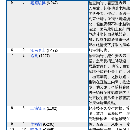
5
7
嘉應駿昇
(K247)
被查詢時，霍宏聲表示，
入領放，其後他讓坐騎繼
仗般外閃。他說，跑過千
約束坐騎，並讓坐騎繼續
快，但他覺得不約束坐騎
確認，因為此駒上仗外閃
並讓其順其自然地競跑。
努力以讓坐騎於賽事中段
聲在此情況下採取的策略
6
9
江南勇士
(H472)
無特別報告。
7
2
追風
(J227)
被查詢時，紀仁安表示，
勝」之間受擠迫時勒避，
居馬群後列。他說，由於
願讓坐騎在外疊上前，因
「極速滿貫」之後競跑，
坐騎在直路上內閃，接近
境。他又說，坐騎於跑離
將坐騎移至開始墮退的「
於末段的騎法並不影響該
催策坐騎至終點。
8
6
上浦福旺
(L102)
起步後不久發生碰撞。接
慢，當時「嘉應駿昇」在
受獸醫檢查，並無發現任
9
1
佳福駒
(G230)
接近五百五十米處時一度
10
12
駟跑得
(G095)
出閘僅屬一般，其後與「