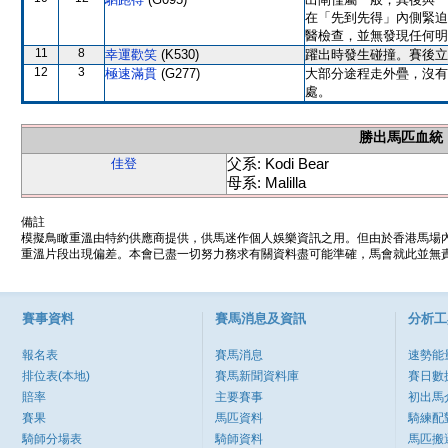
在「先到先得」內側緊迫
醫檢查，並無發現任何明
11
8
幸運歡笑
(K530)
躍出時發生碰撞。賽後立
12
3
極速滿貫
(G277)
大部分途程走外疊，沒有
處。
勝出馬匹血統
父系: Kodi Bear
佳登
母系: Malilla
備註
模擬鳥瞰重溫由特約供應商提供，供馬迷作個人娛樂資訊之用。但由於香港馬場
重溫片段出現偏差。本會已盡一切努力務求有關資料盡可能準確，馬會就此並無責
賽事資料
賽馬消息及資訊
分析工
報名表
賽馬消息
速勢能
排位表(本地)
賽馬新聞資料庫
賽日數
賠率
主要賽事
初出馬
賽果
馬匹資料
騎練配
騎師分場表
騎師資料
馬匹搬