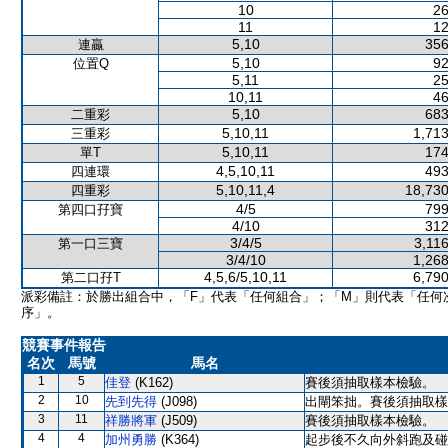
10
26
11
12
5,10
356
連贏
5,10
92
位置Q
5,11
25
10,11
46
5,10
683
二重彩
5,10,11
1,713
三重彩
5,10,11
174
單T
4,5,10,11
493
四連環
5,10,11,4
18,730
四重彩
4/5
799
第四口孖寶
4/10
312
3/4/5
3,11
第一口三寶
3/4/10
1,268
4,5,6/5,10,11
6,790
第二口孖T
派彩備註：於勝出組合中，「F」代表「任何組合」；「M」則代表「任何
序」。
競賽事件報告
名次
馬號
馬名
1
5
佳登
(K162)
賽後須抽取樣本檢驗。
2
10
先到先得
(J098)
出閘笨拙。賽後須抽取樣
3
11
祥勝將軍
(J509)
賽後須抽取樣本檢驗。
4
4
加州勇勝
(K364)
起步後不久向外斜跑及碰