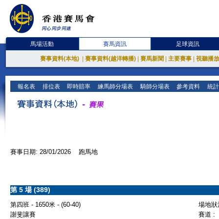
馬場活動
賽馬資訊
足球資訊
賽事資料(本地)
|
賽事資料(越洋轉播)
|
賽馬新聞
|
主要賽事
|
視聽播
報名表
排位表
即時賠率
練馬師分場表
騎師分場表
參考資料
統計
賽事日期: 28/01/2026 跑馬地
第 5 場 (389)
第四班 - 1650米 - (60-40)
場地狀況
謝斐讓賽
賽道 :