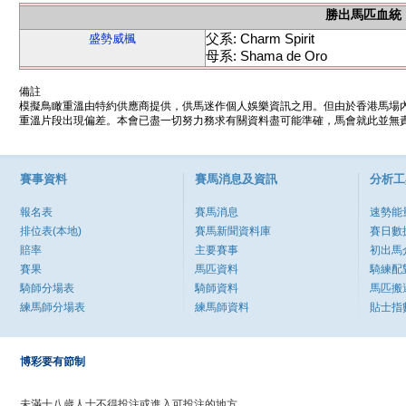
勝出馬匹血統
父系: Charm Spirit
盛勢威楓
母系: Shama de Oro
備註
模擬鳥瞰重溫由特約供應商提供，供馬迷作個人娛樂資訊之用。但由於香港馬場
重溫片段出現偏差。本會已盡一切努力務求有關資料盡可能準確，馬會就此並無責
賽事資料
賽馬消息及資訊
分析工
報名表
賽馬消息
速勢能
排位表(本地)
賽馬新聞資料庫
賽日數
賠率
主要賽事
初出馬
賽果
馬匹資料
騎練配
騎師分場表
騎師資料
馬匹搬
練馬師分場表
練馬師資料
貼士指
博彩要有節制
未滿十八歲人士不得投注或進入可投注的地方。