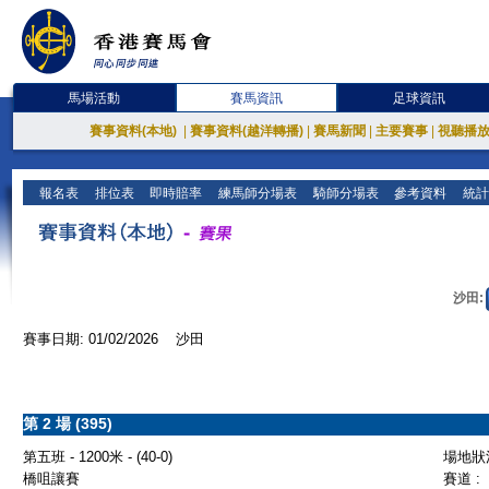
馬場活動
賽馬資訊
足球資訊
賽事資料(本地)
|
賽事資料(越洋轉播)
|
賽馬新聞
|
主要賽事
|
視聽播
報名表
排位表
即時賠率
練馬師分場表
騎師分場表
參考資料
統計
沙田:
賽事日期: 01/02/2026 沙田
第 2 場 (395)
第五班 - 1200米 - (40-0)
場地狀況
橋咀讓賽
賽道 :