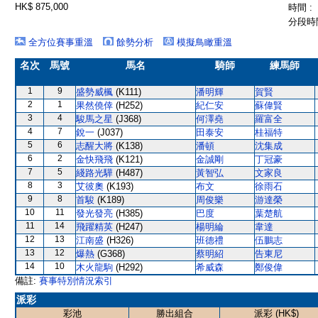
HK$ 875,000
時間 :
分段時間
全方位賽事重溫
餘勢分析
模擬鳥瞰重溫
名次
馬號
馬名
騎師
練馬師
1
9
盛勢威楓
(K111)
潘明輝
賀賢
2
1
果然僥倖
(H252)
紀仁安
蘇偉賢
3
4
駿馬之星
(J368)
何澤堯
羅富全
4
7
銳一
(J037)
田泰安
桂福特
5
6
志醒大將
(K138)
潘頓
沈集成
6
2
金快飛飛
(K121)
金誠剛
丁冠豪
7
5
綫路光驊
(H487)
黃智弘
文家良
8
3
艾彼奧
(K193)
布文
徐雨石
9
8
首駿
(K189)
周俊樂
游達榮
10
11
發光發亮
(H385)
巴度
葉楚航
11
14
飛躍精英
(H247)
楊明綸
韋達
12
13
江南盛
(H326)
班德禮
伍鵬志
13
12
爆熱
(G368)
蔡明紹
告東尼
14
10
木火龍駒
(H292)
希威森
鄭俊偉
備註:
賽事特別情況索引
派彩
彩池
勝出組合
派彩 (HK$)