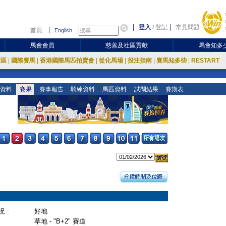
登入
/
登記
常見問題
首頁
English
馬會會員
慈善及社區貢獻
馬會知多
放區
|
國際賽馬
|
香港國際馬匹拍賣會
|
從化馬場
|
投注指南
|
賽馬知多些
|
RESTART
資料
賽果
賽事報告
騎練資料
馬匹資料
試閘結果
賽期表
 :
好地
草地 - "B+2" 賽道