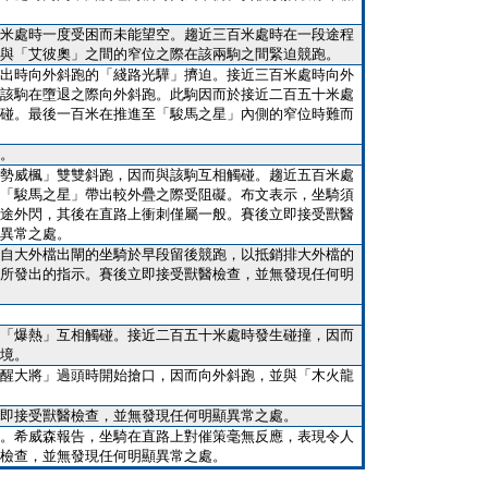
米處時一度受困而未能望空。趨近三百米處時在一段途程
與「艾彼奧」之間的窄位之際在該兩駒之間緊迫競跑。
出時向外斜跑的「綫路光驊」擠迫。接近三百米處時向外
該駒在墮退之際向外斜跑。此駒因而於接近二百五十米處
碰。最後一百米在推進至「駿馬之星」內側的窄位時難而
。
勢威楓」雙雙斜跑，因而與該駒互相觸碰。趨近五百米處
「駿馬之星」帶出較外疊之際受阻礙。布文表示，坐騎須
途外閃，其後在直路上衝刺僅屬一般。賽後立即接受獸醫
異常之處。
自大外檔出閘的坐騎於早段留後競跑，以抵銷排大外檔的
所發出的指示。賽後立即接受獸醫檢查，並無發現任何明
「爆熱」互相觸碰。接近二百五十米處時發生碰撞，因而
境。
醒大將」過頭時開始搶口，因而向外斜跑，並與「木火龍
即接受獸醫檢查，並無發現任何明顯異常之處。
。希威森報告，坐騎在直路上對催策毫無反應，表現令人
檢查，並無發現任何明顯異常之處。