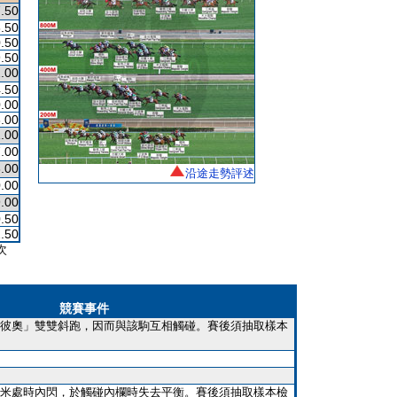
.50
.50
.50
.50
.00
.50
.00
.00
.00
.00
.00
沿途走勢評述
.00
.00
.50
.50
次
競賽事件
彼奧」雙雙斜跑，因而與該駒互相觸碰。賽後須抽取樣本
米處時內閃，於觸碰內欄時失去平衡。賽後須抽取樣本檢