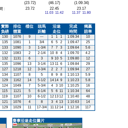
(23.72)
(46.17)
(1:09.34)
23.72
22.45
23.17
 :
11.03 11.42
11.37 11.80
實際
排位
檔位
頭馬
沿途
完成
獨贏
負磅
體重
距離
走位
時間
賠率
130
1076
9
---
1
1
1
1:09.34
10
135
1081
1
3/4
6
5
2
1:09.47
25
133
1090
3
1-3/4
7
7
3
1:09.64
5.6
132
1083
2
2-1/4
10
8
4
1:09.70
4.2
132
1131
6
3
9
10
5
1:09.80
12
135
1096
13
3-1/4
13
11
6
1:09.84
29
127
1218
12
3-3/4
2
2
7
1:09.94
27
134
1107
8
5
8
9
8
1:10.13
5.9
129
1162
14
5-1/2
14
14
9
1:10.23
5.8
124
1049
7
5-3/4
4
3
10
1:10.25
16
115
1121
5
6-1/4
5
6
11
1:10.34
64
119
1107
10
6-1/2
12
13
12
1:10.40
48
121
1076
4
8
3
4
13
1:10.63
14
129
1029
11
17-3/4
11
12
14
1:12.16
117
賽事沿途走位圖片