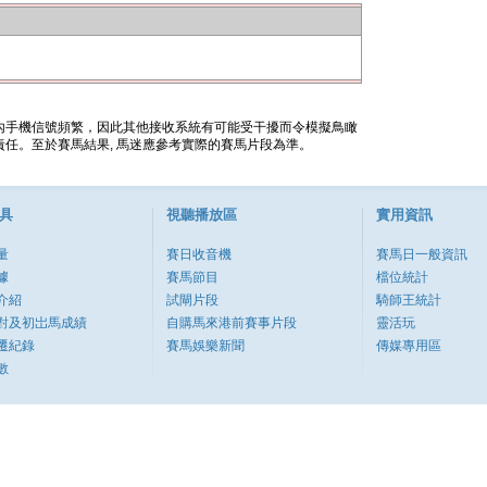
內手機信號頻繁，因此其他接收系統有可能受干擾而令模擬鳥瞰
任。至於賽馬結果, 馬迷應參考實際的賽馬片段為準。
具
視聽播放區
實用資訊
量
賽日收音機
賽馬日一般資訊
據
賽馬節目
檔位統計
介紹
試閘片段
騎師王統計
對及初岀馬成績
自購馬來港前賽事片段
靈活玩
遷紀錄
賽馬娛樂新聞
傳媒專用區
數