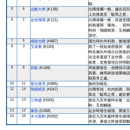
驗。
5
6
志醒大將
(K138)
出閘僅屬一般。趨近四百
上在推進至「駿馬之星」
6
2
金快飛飛
(K121)
出閘僅屬一般，其後受躍
斜跑避開「爆熱」，當時
時與「飛躍精英」互相觸
望空。
7
5
綫路光驊
(H487)
躍出時向外斜跑，被碰撞
8
3
艾彼奧
(K193)
跑了一段短途程後與「盛
時在被向外移出以推進的
在沒有遮擋下走外疊，沿
檢查，並無發現任何明顯
9
8
首駿
(K189)
周俊樂報告，他獲指示讓
因素。練馬師游達榮確認
顯異常之處。
10
11
發光發亮
(H385)
無特別報告。
11
14
飛躍精英
(H247)
出閘笨拙，向內斜跑，與
靠近「駿馬之星」處於窘
12
13
江南盛
(H326)
接近九百米處時在被「志
駒」互相觸碰。
13
12
爆熱
(G368)
起步時發生碰撞。賽後立
14
10
木火龍駒
(H292)
接近九百米處時發生碰撞
失望。賽後立即接受獸醫