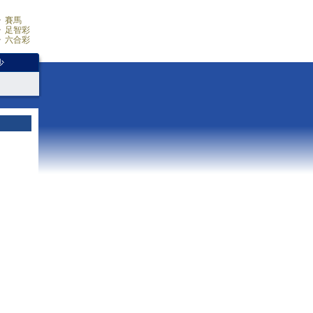
賽馬
足智彩
六合彩
少