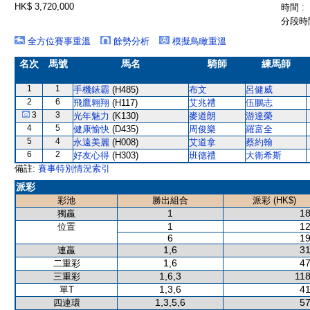
HK$ 3,720,000
時間 :
分段時間
全方位賽事重溫
餘勢分析
模擬鳥瞰重溫
名次
馬號
馬名
騎師
練馬師
1
1
手機錶霸
(H485)
布文
呂健威
2
6
飛鷹翱翔
(H117)
艾兆禮
伍鵬志
3
3
光年魅力
(K130)
麥道朗
游達榮
4
5
健康愉快
(D435)
周俊樂
羅富全
5
4
永遠美麗
(H008)
艾道拿
蔡約翰
6
2
好友心得
(H303)
班德禮
大衛希斯
備註:
賽事特別情況索引
派彩
彩池
勝出組合
派彩 (HK$)
1
18
獨贏
1
12
位置
6
19
1,6
31
連贏
1,6
47
二重彩
1,6,3
118
三重彩
1,3,6
41
單T
1,3,5,6
57
四連環