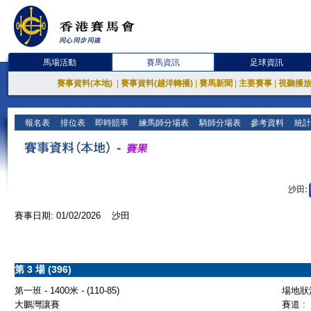
馬場活動
賽馬資訊
足球資訊
賽事資料(本地)
|
賽事資料(越洋轉播)
|
賽馬新聞
|
主要賽事
|
視聽播
報名表
排位表
即時賠率
練馬師分場表
騎師分場表
參考資料
統計
沙田:
賽事日期: 01/02/2026 沙田
第 3 場 (396)
第一班 - 1400米 - (110-85)
場地狀況
大鵬灣讓賽
賽道 :