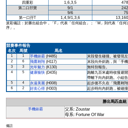
1,6,3,5
478
四重彩
9/1
242
第二口孖寶
9/6
75
1,4,9/1,3,6
13,160
第一口孖T
派彩備註：於勝出組合中，「F」代表「任何組合」；「M」則代表「任何
序」。
競賽事件報告
名次
馬號
馬名
1
1
手機錶霸
(H485)
末段發生碰撞。被發現左
2
6
飛鷹翱翔
(H117)
末段向外斜跑，與「手機
3
3
光年魅力
(K130)
無特別報告。
4
5
健康愉快
(D435)
跑離九百米處時收慢避開
帶離下向內斜跑。小組告
5
4
永遠美麗
(H008)
起步後不久在「飛鷹翱翔
6
2
好友心得
(H303)
起步時向內斜跑，被碰撞
勝出馬匹血統
父系: Zoustar
手機錶霸
母系: Fortune Of War
備註