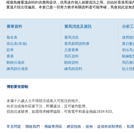
模擬鳥瞰重溫由特約供應商提供，供馬迷作個人娛樂資訊之用。但由於香港馬場
重溫片段出現偏差。本會已盡一切努力務求有關資料盡可能準確，馬會就此並無責
賽事資料
賽馬消息及資訊
分析工
報名表
賽馬消息
速勢能
排位表(本地)
賽馬新聞資料庫
賽日數
賠率
主要賽事
初出馬
賽果
馬匹資料
騎練配
騎師分場表
騎師資料
馬匹搬
練馬師分場表
練馬師資料
貼士指
博彩要有節制
未滿十八歲人士不得投注或進入可投注的地方。
向非法或海外莊家下注，即屬違法，且可被判監禁。
切勿沉迷賭博，如需尋求輔導協助，可致電平和基金熱線1834 633。
常見問題
|
聯絡我們
|
傳媒專用區
|
網頁指南
|
規例
|
提倡有節制博彩
|
私隱