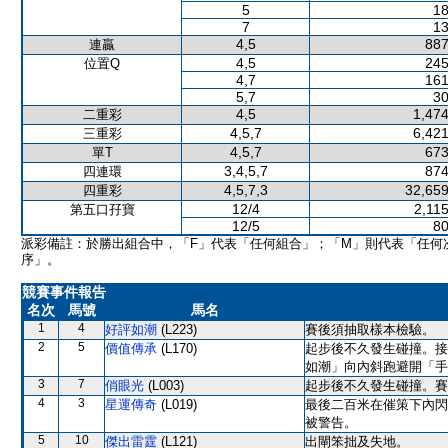
5
18
7
13
4,5
887
連贏
4,5
245
位置Q
4,7
161
5,7
30
4,5
1,474
二重彩
4,5,7
6,421
三重彩
4,5,7
673
單T
3,4,5,7
874
四連環
4,5,7,3
32,659
四重彩
12/4
2,11
第五口孖寶
12/5
80
派彩備註：於勝出組合中，「F」代表「任何組合」；「M」則代表「任何
序」。
競賽事件報告
名次
馬號
馬名
1
4
好評如潮
(L223)
賽後須抽取樣本檢驗。
2
5
價值傳承
(L170)
起步後不久發生碰撞。接
如潮」向內斜跑避開「手
3
7
俏眼光
(L003)
起步後不久發生碰撞。賽
4
3
星運傳奇
(L019)
最後二百米在催策下內閃
被警告。
5
10
傑出雷霆
(L121)
出閘笨拙及失地。