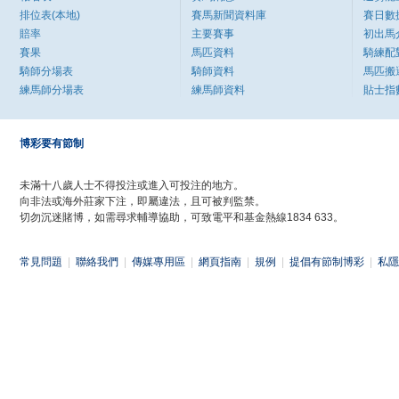
排位表(本地)
賽馬新聞資料庫
賽日數
賠率
主要賽事
初出馬
賽果
馬匹資料
騎練配
騎師分場表
騎師資料
馬匹搬
練馬師分場表
練馬師資料
貼士指
博彩要有節制
未滿十八歲人士不得投注或進入可投注的地方。
向非法或海外莊家下注，即屬違法，且可被判監禁。
切勿沉迷賭博，如需尋求輔導協助，可致電平和基金熱線1834 633。
常見問題
|
聯絡我們
|
傳媒專用區
|
網頁指南
|
規例
|
提倡有節制博彩
|
私隱