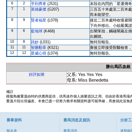
6
2
手到齊來
(J531)
末段在內閃的「星運傳奇
7
1
英雄豪傑
(G207)
三百五十米處至二百米處
而未能望空。
8
9
賢者福星
(L078)
接近二百米處時收慢避開
下向外移出。小組嚴厲譴
9
6
藍地球
(K468)
出閘笨拙，觸碰閘廂左側
出腳踏。
10
8
蹺妙
(L031)
無特別報告。
11
11
智勝勳章
(K521)
賽後立即接受獸醫檢查，
12
12
星威心得
(L074)
無特別報告。
勝出馬匹血統
父系: Yes Yes Yes
好評如潮
母系: Miss Benedetta
備註
模擬鳥瞰重溫由特約供應商提供，供馬迷作個人娛樂資訊之用。但由於香港馬場
重溫片段出現偏差。本會已盡一切努力務求有關資料盡可能準確，馬會就此並無責
賽事資料
賽馬消息及資訊
分析工
報名表
賽馬消息
速勢能