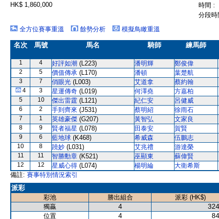
HK$ 1,860,000
時間 :
分段時間
全方位賽事重溫
餘勢分析
模擬鳥瞰重溫
名次
馬號
馬名
騎師
練馬師
1
4
好評如潮
(L223)
潘明輝
鄭俊偉
2
5
價值傳承
(L170)
潘頓
葉楚航
3
7
俏眼光
(L003)
艾道拿
蔡約翰
4
3
星運傳奇
(L019)
何澤堯
方嘉柏
5
10
傑出雷霆
(L121)
紀仁安
呂健威
6
2
手到齊來
(J531)
蔡明紹
徐雨石
7
1
英雄豪傑
(G207)
黃智弘
文家良
8
9
賢者福星
(L078)
田泰安
賀賢
9
6
藍地球
(K468)
希威森
伍鵬志
10
8
蹺妙
(L031)
艾兆禮
游達榮
11
11
智勝勳章
(K521)
巫顯東
蘇偉賢
12
12
星威心得
(L074)
楊明綸
大衛希斯
備註:
賽事特別情況索引
派彩
彩池
勝出組合
派彩 (HK$)
4
324
獨贏
4
84
位置