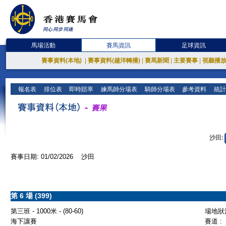
馬場活動
賽馬資訊
足球資訊
賽事資料(本地)
|
賽事資料(越洋轉播)
|
賽馬新聞
|
主要賽事
|
視聽播
報名表
排位表
即時賠率
練馬師分場表
騎師分場表
參考資料
統計
沙田:
賽事日期: 01/02/2026 沙田
第 6 場 (399)
第三班 - 1000米 - (80-60)
場地狀況
海下讓賽
賽道 :