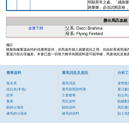
明顯異常之處。「綫路樂
路樂樂」必須試閘及格，
勝出馬匹血統
父系: Darci Brahma
金滙千帥
母系: Flying Firebird
備註
模擬鳥瞰重溫由特約供應商提供，供馬迷作個人娛樂資訊之用。但由於香港馬場
重溫片段出現偏差。本會已盡一切努力務求有關資料盡可能準確，馬會就此並無責
賽事資料
賽馬消息及資訊
分析工
報名表
賽馬消息
速勢能
排位表(本地)
賽馬新聞資料庫
賽日數
賠率
主要賽事
初出馬
賽果
馬匹資料
騎練配
騎師分場表
騎師資料
馬匹搬
練馬師分場表
練馬師資料
貼士指