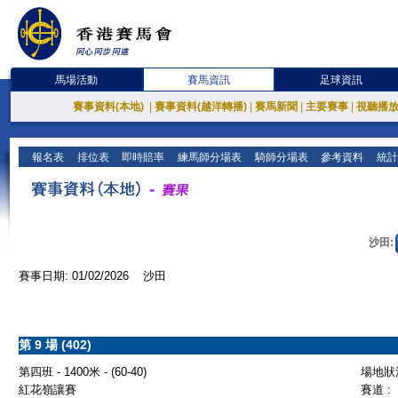
馬場活動
賽馬資訊
足球資訊
賽事資料(本地)
|
賽事資料(越洋轉播)
|
賽馬新聞
|
主要賽事
|
視聽播
報名表
排位表
即時賠率
練馬師分場表
騎師分場表
參考資料
統計
沙田:
賽事日期: 01/02/2026 沙田
第 9 場 (402)
第四班 - 1400米 - (60-40)
場地狀況
紅花嶺讓賽
賽道 :