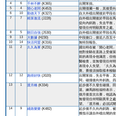
4
6
千杯不醉
(K365)
出閘笨拙。
5
4
開心老闆
(K453)
出閘僅屬一般，其後受向
6
10
勤德天下
(K327)
自大外檔出閘後於早段在
7
7
精算激流
(J228)
自外檔出閘後於早段在馬
促向內斜跑，失去平衡，
發現任何明顯異常之處。
8
5
朗日自強
(J530)
自外檔出閘後於早段在馬
9
13
大數據
(H230)
中段搶口，接近八百五十
10
14
快活同盟
(K316)
無特別報告。
11
2
久久為軍
(K231)
躍出時在被「開心老闆」
他對坐騎在直路上受催策
前的表現令他滿意，但他
醫檢查，並無發現任何明
表現令人失望。「久久為
賽。賽後須抽取樣本檢驗
12
12
跑得好快
(J020)
出閘笨拙，失去平衡，其
闆」碰撞後向外斜跑。四
13
1
渡月橋
(K334)
起步後不久發生碰撞。田
退。練馬師桂福特表示，
個月後首次出賽，他認為
無發現任何明顯異常之處
望。「渡月橋」必須試閘
14
9
綫路樂樂
(K482)
起步後不久向內斜跑，被
獲指示讓自外檔出閘的坐