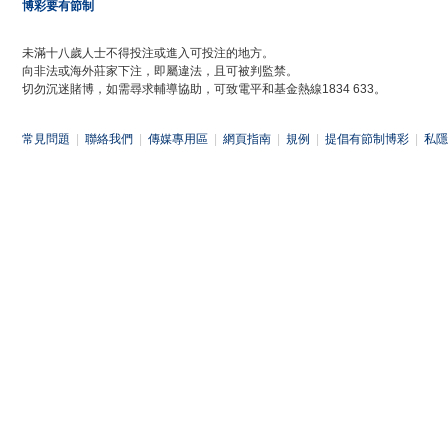
博彩要有節制
未滿十八歲人士不得投注或進入可投注的地方。
向非法或海外莊家下注，即屬違法，且可被判監禁。
切勿沉迷賭博，如需尋求輔導協助，可致電平和基金熱線1834 633。
常見問題
|
聯絡我們
|
傳媒專用區
|
網頁指南
|
規例
|
提倡有節制博彩
|
私隱