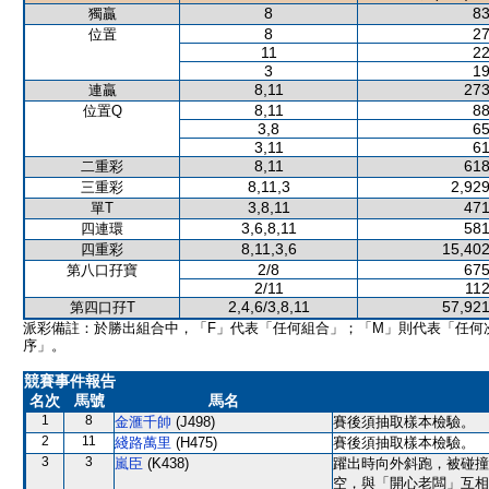
8
83
獨贏
8
27
位置
11
22
3
19
8,11
273
連贏
8,11
88
位置Q
3,8
65
3,11
61
8,11
618
二重彩
8,11,3
2,929
三重彩
3,8,11
471
單T
3,6,8,11
581
四連環
8,11,3,6
15,402
四重彩
2/8
675
第八口孖寶
2/11
112
2,4,6/3,8,11
57,921
第四口孖T
派彩備註：於勝出組合中，「F」代表「任何組合」；「M」則代表「任何
序」。
競賽事件報告
名次
馬號
馬名
1
8
金滙千帥
(J498)
賽後須抽取樣本檢驗。
2
11
綫路萬里
(H475)
賽後須抽取樣本檢驗。
3
3
嵐臣
(K438)
躍出時向外斜跑，被碰撞
空，與「開心老闆」互相