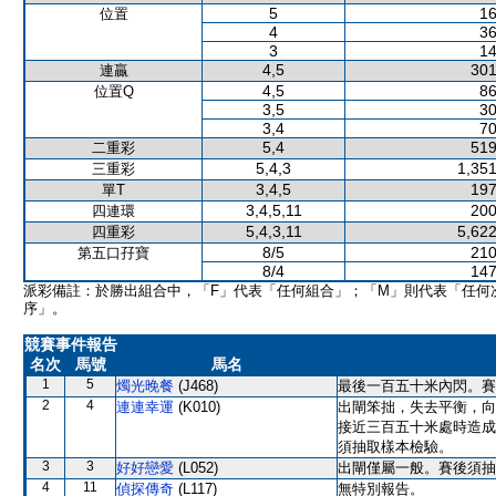
5
16
位置
4
36
3
14
4,5
301
連贏
4,5
86
位置Q
3,5
30
3,4
70
5,4
519
二重彩
5,4,3
1,351
三重彩
3,4,5
197
單T
3,4,5,11
200
四連環
5,4,3,11
5,622
四重彩
8/5
210
第五口孖寶
8/4
147
派彩備註：於勝出組合中，「F」代表「任何組合」；「M」則代表「任何
序」。
競賽事件報告
名次
馬號
馬名
1
5
燭光晚餐
(J468)
最後一百五十米內閃。賽
2
4
連連幸運
(K010)
出閘笨拙，失去平衡，向
接近三百五十米處時造成
須抽取樣本檢驗。
3
3
好好戀愛
(L052)
出閘僅屬一般。賽後須抽
4
11
偵探傳奇
(L117)
無特別報告。