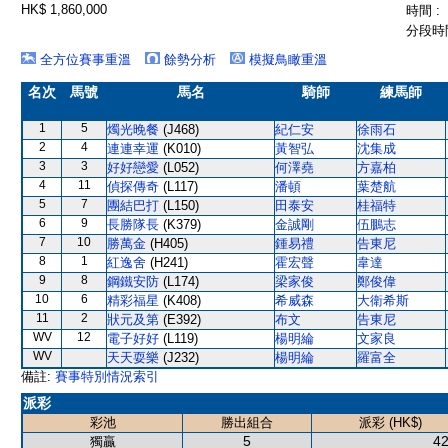
HK$ 1,860,000
時間 :
分段時間
全方位賽事重溫
餘勢分析
模擬鳥瞰重溫
名次
馬號
馬名
騎師
練馬師
1
5
燭光晚餐
(J468)
紀仁安
徐雨石
2
4
連連幸運
(K010)
黃智弘
沈集成
3
3
好好戀愛
(L052)
何澤堯
方嘉柏
4
11
偵探傳奇
(L117)
潘頓
葉楚航
5
7
團結巴打
(L150)
田泰安
桂福特
6
9
長勝隊長
(K379)
金誠剛
伍鵬志
7
10
勝萬金
(H405)
鍾易禮
告東尼
8
1
紅逸舍
(H241)
霍宏聲
韋達
9
8
鋼鐵安防
(L174)
梁家俊
鄭俊偉
10
6
精彩福星
(K408)
希威森
大衛希斯
11
2
狀元及第
(E392)
布文
告東尼
WV
12
電子好好
(L119)
楊明綸
文家良
WV
天天耍樂
(J232)
楊明綸
羅富全
備註:
賽事特別情況索引
派彩
彩池
勝出組合
派彩 (HK$)
5
42
獨贏