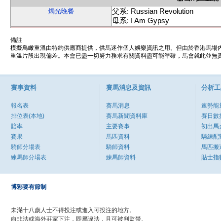
父系: Russian Revolution
燭光晚餐
母系: I Am Gypsy
備註
模擬鳥瞰重溫由特約供應商提供，供馬迷作個人娛樂資訊之用。但由於香港馬場
重溫片段出現偏差。本會已盡一切努力務求有關資料盡可能準確，馬會就此並無責
賽事資料
賽馬消息及資訊
分析工
報名表
賽馬消息
速勢能
排位表(本地)
賽馬新聞資料庫
賽日數
賠率
主要賽事
初出馬
賽果
馬匹資料
騎練配
騎師分場表
騎師資料
馬匹搬
練馬師分場表
練馬師資料
貼士指
博彩要有節制
未滿十八歲人士不得投注或進入可投注的地方。
向非法或海外莊家下注，即屬違法，且可被判監禁。