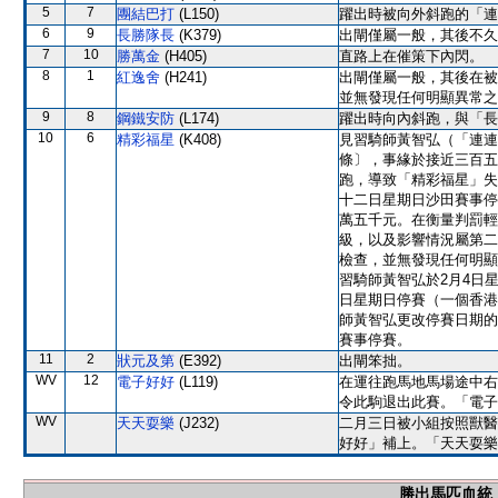
5
7
團結巴打
(L150)
躍出時被向外斜跑的「連
6
9
長勝隊長
(K379)
出閘僅屬一般，其後不久
7
10
勝萬金
(H405)
直路上在催策下內閃。
8
1
紅逸舍
(H241)
出閘僅屬一般，其後在被
並無發現任何明顯異常之
9
8
鋼鐵安防
(L174)
躍出時向內斜跑，與「長
10
6
精彩福星
(K408)
見習騎師黃智弘（「連連幸
條〕，事緣於接近三百五
跑，導致「精彩福星」失
十二日星期日沙田賽事停
萬五千元。在衡量判罰輕
級，以及影響情況屬第二
檢查，並無發現任何明顯異
習騎師黃智弘於2月4日
日星期日停賽（一個香港
師黃智弘更改停賽日期的
賽事停賽。
11
2
狀元及第
(E392)
出閘笨拙。
WV
12
電子好好
(L119)
在運往跑馬地馬場途中右
令此駒退出此賽。「電子
WV
天天耍樂
(J232)
二月三日被小組按照獸醫
好好」補上。「天天耍樂
勝出馬匹血統