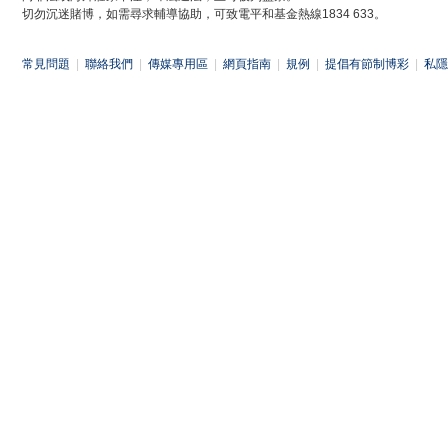
切勿沉迷賭博，如需尋求輔導協助，可致電平和基金熱線1834 633。
常見問題
|
聯絡我們
|
傳媒專用區
|
網頁指南
|
規例
|
提倡有節制博彩
|
私隱