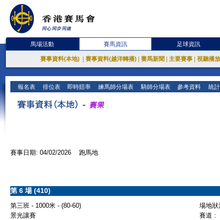
馬場活動
賽馬資訊
足球資訊
賽事資料(本地)
|
賽事資料(越洋轉播)
|
賽馬新聞
|
主要賽事
|
視聽播
報名表
排位表
即時賠率
練馬師分場表
騎師分場表
參考資料
統計
賽事日期: 04/02/2026 跑馬地
第 6 場 (410)
第三班 - 1000米 - (80-60)
場地狀況
景光讓賽
賽道 :