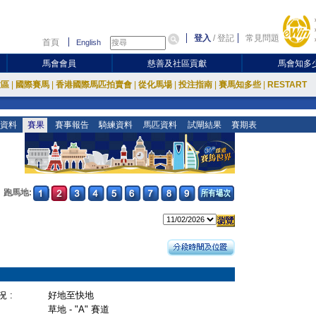
登入
/
登記
常見問題
首頁
English
馬會會員
慈善及社區貢獻
馬會知多
放區
|
國際賽馬
|
香港國際馬匹拍賣會
|
從化馬場
|
投注指南
|
賽馬知多些
|
RESTART
資料
賽果
賽事報告
騎練資料
馬匹資料
試閘結果
賽期表
跑馬地:
 :
好地至快地
草地 - "A" 賽道