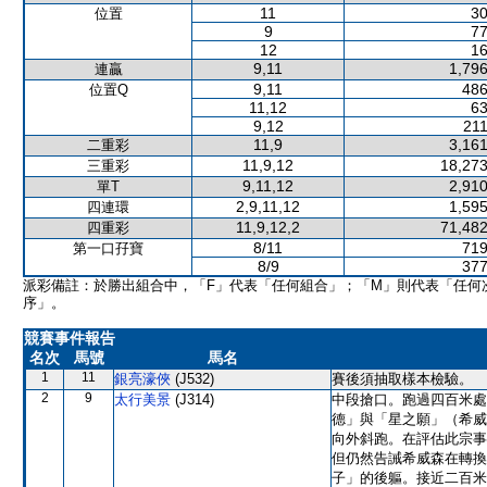
11
30
位置
9
77
12
16
9,11
1,796
連贏
9,11
486
位置Q
11,12
63
9,12
211
11,9
3,161
二重彩
11,9,12
18,273
三重彩
9,11,12
2,910
單T
2,9,11,12
1,595
四連環
11,9,12,2
71,482
四重彩
8/11
719
第一口孖寶
8/9
377
派彩備註：於勝出組合中，「F」代表「任何組合」；「M」則代表「任何
序」。
競賽事件報告
名次
馬號
馬名
1
11
銀亮濠俠
(J532)
賽後須抽取樣本檢驗。
2
9
太行美景
(J314)
中段搶口。跑過四百米處
德」與「星之願」（希威
向外斜跑。在評估此宗事
但仍然告誡希威森在轉換
子」的後軀。接近二百米