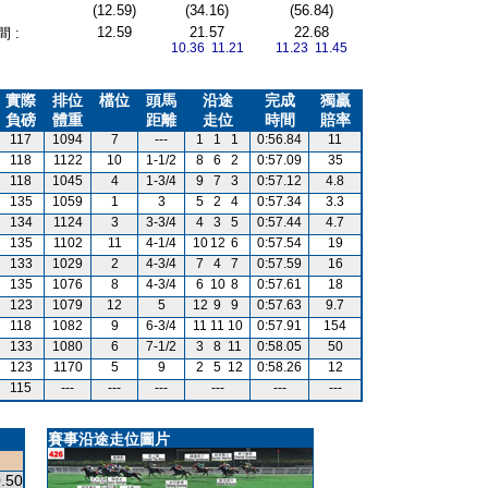
(12.59)
(34.16)
(56.84)
12.59
21.57
22.68
 :
10.36 11.21
11.23 11.45
實際
排位
檔位
頭馬
沿途
完成
獨贏
負磅
體重
距離
走位
時間
賠率
117
1094
7
---
1
1
1
0:56.84
11
118
1122
10
1-1/2
8
6
2
0:57.09
35
118
1045
4
1-3/4
9
7
3
0:57.12
4.8
135
1059
1
3
5
2
4
0:57.34
3.3
134
1124
3
3-3/4
4
3
5
0:57.44
4.7
135
1102
11
4-1/4
10
12
6
0:57.54
19
133
1029
2
4-3/4
7
4
7
0:57.59
16
135
1076
8
4-3/4
6
10
8
0:57.61
18
123
1079
12
5
12
9
9
0:57.63
9.7
118
1082
9
6-3/4
11
11
10
0:57.91
154
133
1080
6
7-1/2
3
8
11
0:58.05
50
123
1170
5
9
2
5
12
0:58.26
12
115
---
---
---
---
---
---
賽事沿途走位圖片
.50