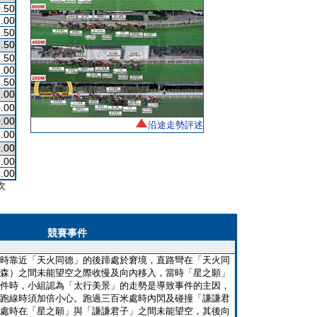
.50
.00
.50
.50
.50
.00
.50
.00
.00
.00
沿途走勢評述
.00
.00
.00
.00
次
競賽事件
時靠近「天火同德」的後蹄處於窘境，直路彎在「天火同
森）之間未能望空之際收慢及向內移入，當時「星之願」
件時，小組認為「太行美景」的走勢是導致事件的主因，
跑線時須加倍小心。跑過三百米處時內閃及碰撞「謙謙君
處時在「星之願」與「謙謙君子」之間未能望空，其後向