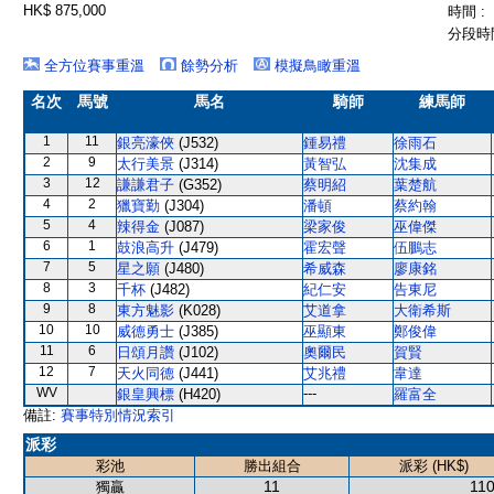
HK$ 875,000
時間 :
分段時間
全方位賽事重溫
餘勢分析
模擬鳥瞰重溫
名次
馬號
馬名
騎師
練馬師
1
11
銀亮濠俠
(J532)
鍾易禮
徐雨石
2
9
太行美景
(J314)
黃智弘
沈集成
3
12
謙謙君子
(G352)
蔡明紹
葉楚航
4
2
獵寶勤
(J304)
潘頓
蔡約翰
5
4
辣得金
(J087)
梁家俊
巫偉傑
6
1
鼓浪高升
(J479)
霍宏聲
伍鵬志
7
5
星之願
(J480)
希威森
廖康銘
8
3
千杯
(J482)
紀仁安
告東尼
9
8
東方魅影
(K028)
艾道拿
大衛希斯
10
10
威德勇士
(J385)
巫顯東
鄭俊偉
11
6
日頌月讚
(J102)
奧爾民
賀賢
12
7
天火同德
(J441)
艾兆禮
韋達
WV
---
銀皇興標
(H420)
羅富全
備註:
賽事特別情況索引
派彩
彩池
勝出組合
派彩 (HK$)
11
110
獨贏