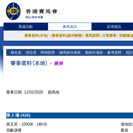
馬場活動
賽馬資訊
足球資訊
賽事資料(本地)
|
賽事資料(越洋轉播)
|
賽馬新聞
|
主要賽事
|
視聽播
報名表
排位表
即時賠率
練馬師分場表
騎師分場表
參考資料
統計
賽事日期: 11/02/2026 跑馬地
第 2 場 (426)
第五班 - 1000米 - (40-0)
場地狀況
崇齡讓賽
賽道 :