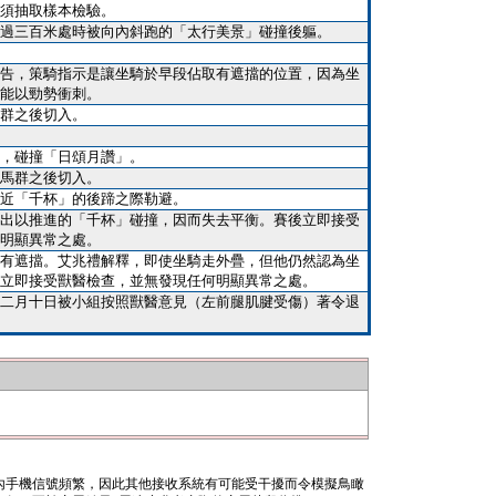
須抽取樣本檢驗。
過三百米處時被向內斜跑的「太行美景」碰撞後軀。
告，策騎指示是讓坐騎於早段佔取有遮擋的位置，因為坐
能以勁勢衝刺。
群之後切入。
，碰撞「日頌月讚」。
馬群之後切入。
近「千杯」的後蹄之際勒避。
出以推進的「千杯」碰撞，因而失去平衡。賽後立即接受
明顯異常之處。
有遮擋。艾兆禮解釋，即使坐騎走外疊，但他仍然認為坐
立即接受獸醫檢查，並無發現任何明顯異常之處。
二月十日被小組按照獸醫意見（左前腿肌腱受傷）著令退
內手機信號頻繁，因此其他接收系統有可能受干擾而令模擬鳥瞰