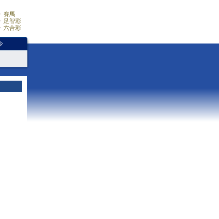
賽馬
足智彩
六合彩
少