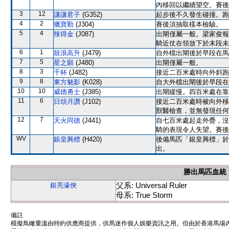
內移回以繼續望空。賽後
3
12
謙謙君子
(G352)
起步後不久發生碰撞。跑
4
2
獵寶勤
(J304)
賽後須抽取樣本檢驗。
5
4
辣得金
(J087)
出閘僅屬一般。梁家俊報
騎近仗在領放下於末段未
6
1
鼓浪高升
(J479)
自外檔出閘後於早段在馬
7
5
星之願
(J480)
出閘僅屬一般。
8
3
千杯
(J482)
接近二百米處時向外斜跑
9
8
東方魅影
(K028)
自大外檔出閘後於早段在
10
10
威德勇士
(J385)
出閘緩慢。四百米處在靠
11
6
日頌月讚
(J102)
接近二百米處時被向外移
獸醫檢查，並無發現任何
12
7
天火同德
(J441)
自七百米處起走外疊，沒
騎的表現令人失望。賽後
WV
銀皇興標
(H420)
後備馬匹「銀皇興標」於
出。
勝出馬匹血統
父系: Universal Ruler
銀亮濠俠
母系: True Storm
備註
模擬鳥瞰重溫由特約供應商提供，供馬迷作個人娛樂資訊之用。但由於香港馬場